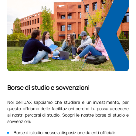
Codice
Soggetti
Carattere*
ECTS
N/A
Corso facoltativo
OP
1
TOTALE:
1
Elenco delle materie opzionali
SOGGETTI ANNUALI
Codice
Soggetti
Carattere*
ECTS
Borse di studio e sovvenzioni
Introduzione all'inglese
Noi dell’UAX sappiamo che studiare è un investimento, per
D0130805
OP
0
questo offriamo delle facilitazioni perché tu possa accedere
professionale (GS)
ai nostri percorsi di studio. Scopri le nostre borse di studio e
sovvenzioni:
Sviluppo delle competenze
D0230815
OP
5
Borse di studio messe a disposizione da enti ufficiali:
sociali