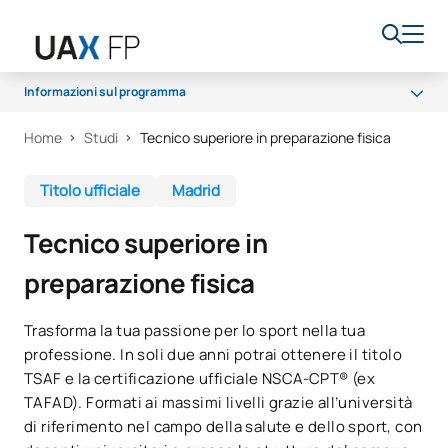
Informazioni sul programma
Home
Studi
Tecnico superiore in preparazione fisica
Programma
Accesso e ammissione
Titolo ufficiale
Madrid
Borse di studio e aiuti finanziari
Tecnico superiore in
Opportunità di carriera
preparazione fisica
Trasforma la tua passione per lo sport nella tua
professione. In soli due anni potrai ottenere il titolo
TSAF e la certificazione ufficiale NSCA-CPT® (ex
TAFAD). Formati ai massimi livelli grazie all’università
di riferimento nel campo della salute e dello sport, con