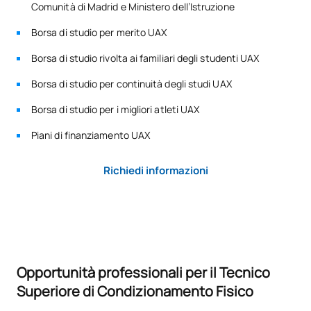
Comunità di Madrid e Ministero dell’Istruzione
Borsa di studio per merito UAX
TOTALE:
5
Borsa di studio rivolta ai familiari degli studenti UAX
*Carattere: FB:Formazione di base, Ob: Obbligatorio, Op:
Borsa di studio per continuità degli studi UAX
Opzionale
Borsa di studio per i migliori atleti UAX
Piani di finanziamento UAX
Richiedi informazioni
Opportunità professionali per il Tecnico
Superiore di Condizionamento Fisico