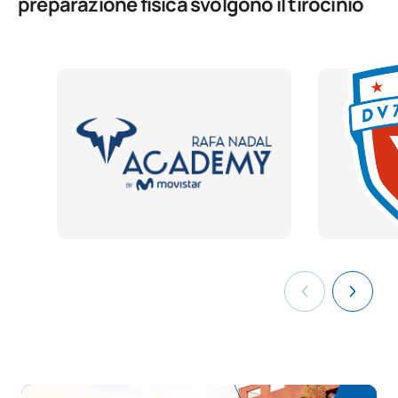
preparazione fisica svolgono il tirocinio
Digitalizzazione applicata ai
D0230813
OB
3
settori produttivi
La sostenibilità applicata al
D0230814
OB
3
sistema produttivo
Progetto intermodulare di
D0230816
OB
5
preparazione fisica
D0230817
FFE2
OB
0
TOTALE:
56
CORSI ELETTIVI