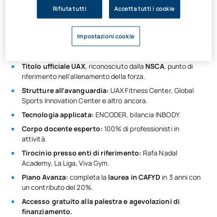
ufficiale di formazione professionale in Preparazione Fisica
Rifiuta tutti
Accetta tutti i cookie
dell’UAX (
ex TAFAD)
potrai formarti ai massimi livelli sotto la
guida
dell’università di riferimento nel campo della salute
Impostazioni cookie
e dello sport
, e dare slancio alla tua carriera professionale
nel campo dell’allenamento, dell’attività fisica e della salute.
Titolo ufficiale UAX
, riconosciuto dalla
NSCA
, punto di
riferimento nell’allenamento della forza.
Strutture all’avanguardia:
UAX Fitness Center, Global
Sports Innovation Center e altro ancora.
Tecnologia applicata:
ENCODER, bilancia INBODY.
Corpo docente esperto:
100% di professionisti in
attività.
Tirocinio presso enti di riferimento:
Rafa Nadal
Academy, La Liga, Viva Gym.
Piano Avanza:
completa la
laurea in CAFYD
in 3 anni con
un contributo del 20%.
Accesso gratuito alla palestra e agevolazioni di
finanziamento.