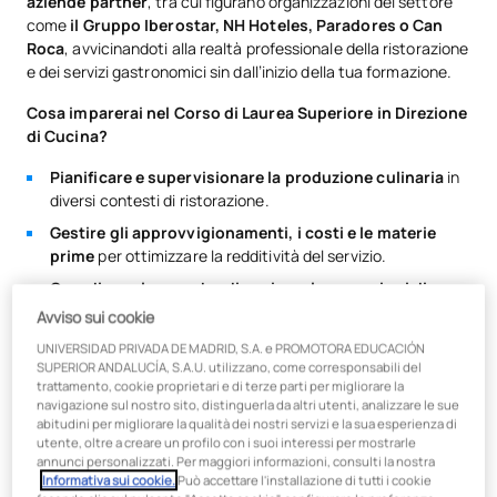
aziende partner
, tra cui figurano organizzazioni del settore
come
il Gruppo Iberostar, NH Hoteles, Paradores o Can
Roca
, avvicinandoti alla realtà professionale della ristorazione
e dei servizi gastronomici sin dall’inizio della tua formazione.
Cosa imparerai nel Corso di Laurea Superiore in Direzione
di Cucina?
Pianificare e supervisionare la produzione culinaria
in
diversi contesti di ristorazione.
Gestire gli approvvigionamenti, i costi e le materie
prime
per ottimizzare la redditività del servizio.
Coordinare le squadre di cucina e le operazioni di
ristorazione
.
Avviso sui cookie
Implementare sistemi di qualità, igiene e sicurezza
UNIVERSIDAD PRIVADA DE MADRID, S.A. e PROMOTORA EDUCACIÓN
alimentare
.
SUPERIOR ANDALUCÍA, S.A.U. utilizzano, come corresponsabili del
trattamento, cookie proprietari e di terze parti per migliorare la
Organizzare servizi gastronomici, catering ed eventi
.
navigazione sul nostro sito, distinguerla da altri utenti, analizzare le sue
abitudini per migliorare la qualità dei nostri servizi e la sua esperienza di
Integrare le conoscenze di gastronomia, nutrizione,
utente, oltre a creare un profilo con i suoi interessi per mostrarle
pasticceria e dolciaria
nella gestione della cucina.
annunci personalizzati. Per maggiori informazioni, consulti la nostra
Informativa sui cookie.
Può accettare l'installazione di tutti i cookie
Vuoi dare slancio alla tua carriera nel settore