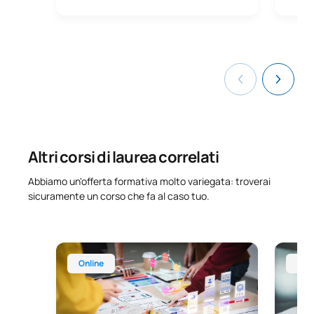
Altri corsi di laurea correlati
Abbiamo un'offerta formativa molto variegata: troverai
sicuramente un corso che fa al caso tuo.
Corso online di specializzazione in marketing e pub
Corso o
Online
Onl