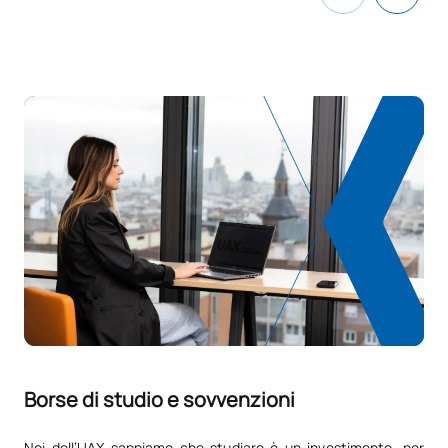
la gestione della cucina
V0220319
FFE1
OB
0
TOTALE:
58
CORSI ELETTIVI
Codice
Soggetti
Carattere*
ECTS
N/A
Corso facoltativo
OP
1
TOTALE:
1
Borse di studio e sovvenzioni
Elenco delle materie opzionali
Noi dell’UAX sappiamo che studiare è un investimento, per