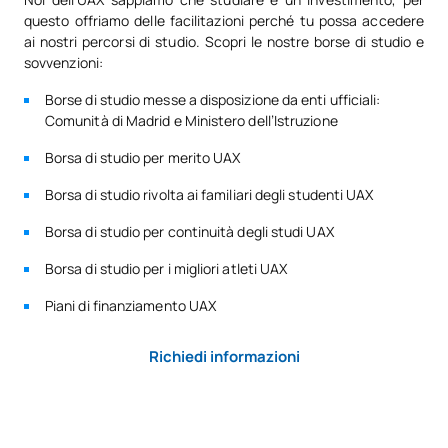
SOGGETTI ANNUALI
questo offriamo delle facilitazioni perché tu possa accedere
ai nostri percorsi di studio. Scopri le nostre borse di studio e
sovvenzioni:
Codice
Soggetti
Carattere*
ECTS
Borse di studio messe a disposizione da enti ufficiali:
Comunità di Madrid e Ministero dell’Istruzione
Introduzione alle
V0120305
preparazioni di pasticceria e
OP
0
Borsa di studio per merito UAX
dolci in cucina
Borsa di studio rivolta ai familiari degli studenti UAX
Ampliamento dei processi di
Borsa di studio per continuità degli studi UAX
V0220317
OP
5
preparazione culinaria
Borsa di studio per i migliori atleti UAX
Piani di finanziamento UAX
TOTALE:
5
Richiedi informazioni
*Carattere: FB:Formazione di base, Ob: Obbligatorio, Op:
Opzionale