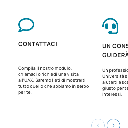
della ristorazione
Gestione della produzione
V0220312
OB
17
in cucina
V0220313
Gastronomia e nutrizione
OB
3
CONTATTACI
UN CONS
GUIDER
Itinerario personale per
V0220314
OB
5
l'occupabilità II
Compila il nostro modulo,
Un professio
chiamaci o richiedi una visita
Università s
Digitalizzazione applicata ai
all’UAX. Saremo lieti di mostrarti
aiutarti a sc
V0220315
OB
3
settori produttivi
tutto quello che abbiamo in serbo
giusto per te
per te.
interessi.
La sostenibilità applicata al
V0220316
OB
3
sistema produttivo
Progetto intermodulare per
V0220318
OB
5