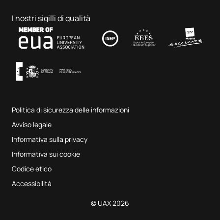
Dottorati di ricerca
Portale del lavoro
Ospedale clinico veterinario
Scienze dell'educazione
I nostri sigilli di qualità
Contatti
Fab Lab UAX
Musica e arti dello spettacolo
Termini e condizioni del servizio
UAX Digital Garage
Sistema interno di garanzia della qualità
Aule di musica
Domande frequenti
Politica di sicurezza delle informazioni
Mappa del sito
Avviso legale
Informativa sulla privacy
Informativa sui cookie
Codice etico
Accessibilità
© UAX 2026