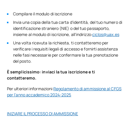
TOTALE:
1
Compilare il modulo di iscrizione
Secondo anno
Invia una copia della tua carta d'identità, del tuo numero di
identificazione straniero (NIE) o del tuo passaporto,
SOGGETTI ANNUALI
insieme al modulo di iscrizione, all'indirizzo:
ciclos@uax.es
Una volta ricevuta la richiesta, ti contatteremo per
Codice
Soggetti
Carattere*
ECTS
verificare i requisiti legali di accesso e fornirti assistenza
nelle fasi necessarie per confermare la tua prenotazione
del posto.
Risorse umane e gestione
V0220309
dei team nel settore della
OB
3
È semplicissimo: inviaci la tua iscrizione e ti
ristorazione
contatteremo.
Per ulteriori informazioni:
Regolamento di ammissione al CFGS
Preparazioni di pasticceria e
per l’anno accademico 2024-2025
V0220310
OB
14
dolci in cucina
INIZIARE IL PROCESSO DI AMMISSIONE
Gestione amministrativa e
V0220311
commerciale nel settore
OB
5