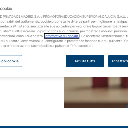
 cookie
D PRIVADA DE MADRID, S.A. e PROMOTORA EDUCACIÓN SUPERIOR ANDALUCÍA, S.A.U. ut
vello superiore in
onsabili del trattamento, cookie proprietari e di terze parti per migliorare la naviga
anni ad accompagnare
uerla da altri utenti, analizzare le sue abitudini per migliorare la qualità dei nostri servi
distanza con una
i utente, oltre a creare un profilo con i suoi interessi per mostrarle annunci personali
ormazioni, consulti la nostra
Informativa sui cookie.
Può accettare l'installazione di t
imolazione precoce, lo
 sul pulsante "Accetta cookie", configurare le preferenze facendo clic sul pulsante "C
tuo tirocinio in
fiutare l'installazione facendo clic sul pulsante "Rifiuta cookie".
vi convenzionati e
uire la tua formazione
ioni cookie
Rifiuta tutti
Accetta tu