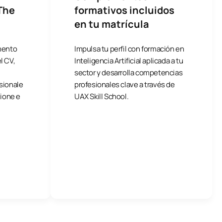
The
formativos incluidos
en tu matrícula
amento
Impulsa tu perfil con formación en
l CV,
Inteligencia Artificial aplicada a tu
sector y desarrolla competencias
sionale
profesionales clave a través de
zione e
UAX Skill School.