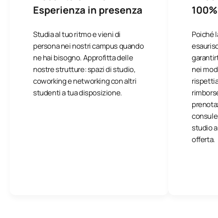
Esperienza in presenza
100%
Studia al tuo ritmo e vieni di
Poiché l
persona nei nostri campus quando
esaurisc
ne hai bisogno. Approfitta delle
garantir
nostre strutture: spazi di studio,
nei modi
coworking e networking con altri
rispetti
studenti a tua disposizione.
rimborse
prenotaz
consulent
studio a
offerta.