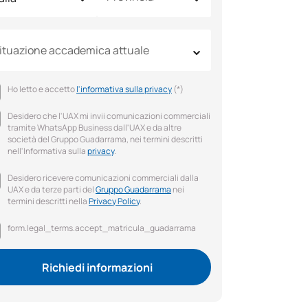
ituazione accademica attuale
Ho letto e accetto
l'informativa sulla privacy
(*)
Desidero che l'UAX mi invii comunicazioni commerciali
tramite WhatsApp Business dall'UAX e da altre
società del Gruppo Guadarrama, nei termini descritti
nell'Informativa sulla
privacy
.
Desidero ricevere comunicazioni commerciali dalla
UAX e da terze parti del
Gruppo Guadarrama
nei
termini descritti nella
Privacy Policy
.
form.legal_terms.accept_matricula_guadarrama
Richiedi informazioni