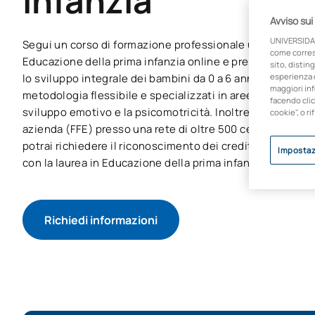
infanzia
Avviso sui
UNIVERSIDA
Segui un corso di formazione professionale ufficiale di li
come corresp
Educazione della prima infanzia online e preparati in 2 
sito, disting
lo sviluppo integrale dei bambini da 0 a 6 anni. Studia a 
esperienza d
maggiori inf
metodologia flessibile e specializzati in aree quali la st
facendo clic
sviluppo emotivo e la psicomotricità. Inoltre, svolgerai il 
cookie", o ri
azienda (FFE) presso una rete di oltre 500 centri educati
potrai richiedere il riconoscimento dei crediti per proseg
Impostaz
con la laurea in Educazione della prima infanzia.
Richiedi informazioni