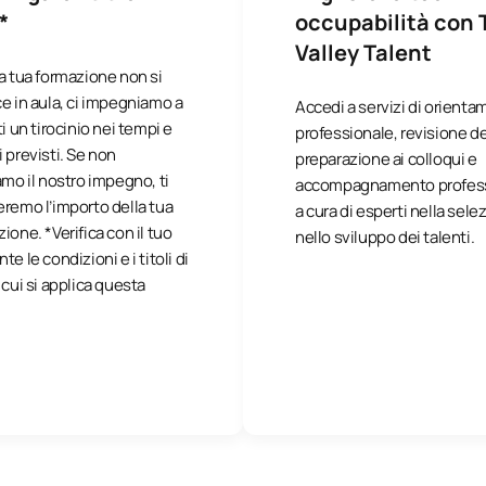
*
occupabilità con 
Valley Talent
a tua formazione non si
e in aula, ci impegniamo a
Accedi a servizi di orient
ti un tirocinio nei tempi e
professionale, revisione de
 previsti. Se non
preparazione ai colloqui e
amo il nostro impegno, ti
accompagnamento profes
remo l’importo della tua
a cura di esperti nella sele
ione. *Verifica con il tuo
nello sviluppo dei talenti.
e le condizioni e i titoli di
 cui si applica questa