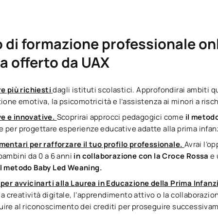
 di formazione professionale on
ia offerto da UAX
e più richiesti
dagli istituti scolastici. Approfondirai ambiti 
one emotiva, la psicomotricità e l’assistenza ai minori a risch
e e innovative.
Scoprirai approcci pedagogici come
il metod
 per progettare esperienze educative adatte alla prima infan
mentari per rafforzare il tuo profilo professionale.
Avrai l’o
bambini da 0 a 6 anni
in collaborazione con la Croce Rossa
e
il metodo Baby Led Weaning.
 per avvicinarti alla Laurea in Educazione della Prima Infanz
la creatività digitale, l’apprendimento attivo o la collaborazio
ire al riconoscimento dei crediti per proseguire successiva