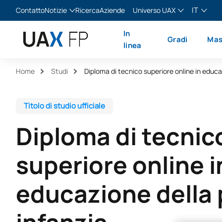
IT
Contatto
Notizie
Ricerca
Aziende
Universo UAX
Blog
The Valley
Italiano
In
Gradi
Mas
Notizie
XTART
English
linea
MIR Asturias
Español
Home
Studi
Français
Titolo di studio ufficiale
Diploma di tecnic
superiore online i
educazione della