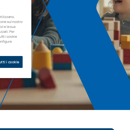
ilizzano,
zione sul nostro
zi e la sua
zzati. Per
utti i cookie
onfigura
tti i cookie