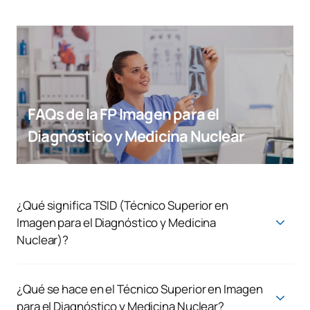
FAQs de la FP Imagen para el
Diagnóstico y Medicina Nuclear
¿Qué significa TSID (Técnico Superior en
Imagen para el Diagnóstico y Medicina
Nuclear)?
TSID son las siglas de
Técnico Superior en Imagen para el
Diagnóstico y Medicina Nuclear
, una titulación oficial de
Formación Profesional que capacita para realizar estudios de
¿Qué se hace en el Técnico Superior en Imagen
imagen médica, como radiografías, tomografías, resonancias
para el Diagnóstico y Medicina Nuclear?