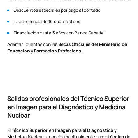
*Carácter: FB:Formación Básica, Ob: Obligatorio, Op: Optativo
Descuentos especiales por pago al contado
Pago mensual de 10 cuotas al año
Financiación hasta 3 años con Banco Sabadell
Además, cuentas con las
Becas Oficiales del Ministerio de
Educación y Formación Profesional.
Salidas profesionales del Técnico Superior
en Imagen para el Diagnóstico y Medicina
Nuclear
El
Técnico Superior en Imagen para el Diagnóstico y
Medicina Nuclear
, conocido habitualmente como
técnico de