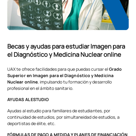
Lista de Asignaturas Optativas
ASIGNATURAS ANUALES
Código
Asignaturas
Carácter*
Créditos
Becas y ayudas para estudiar Imagen para
el Diagnóstico y Medicina Nuclear online
Ampliación de Itinerario
V0130405
Personal para la
OP
0
UAX te ofrece facilidades para que puedas cursar el
Grado
Empleabilidad I
Superior en Imagen para el Diagnóstico y Medicina
Nuclear online
, impulsando tu formación y desarrollo
profesional en el ámbito sanitario.
Laboratorio de ciencias
V0230417
OP
5
forenses
AYUDAS AL ESTUDIO
Ayudas al estudio para familiares de estudiantes, por
TOTAL:
5
continuidad de estudios, por simultaneidad de estudios, a
deportistas de élite, etc.
FÓRMULAS DE PAGO A MEDIDA Y PLANES DE FINANCIACIÓN