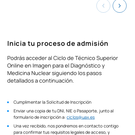
ASIGNATURAS ANUALES
Daniel Tabernero del Cueto.
Profesor de Formación y
orientación laboral
Nanouska Álvarez-Barón.
Profesora de Empresa e
Código
Asignaturas
Carácter*
Créditos
iniciativa emprendedora
Técnicas radiología
V0230407
OB
9
simple
Inicia tu proceso de admisión
Podrás acceder al Ciclo de Técnico Superior
Técnicas radiología
V0230408
OB
6
especial
Online en Imagen para el Diagnóstico y
Medicina Nuclear siguiendo los pasos
detallados a continuación.
Técnicas de tomografía
V0230409
computerizada y
OB
7
ecografía
Cumplimentar la Solicitud de Inscripción
Enviar una copia de tu DNI, NIE o Pasaporte, junto al
Técnicas de imagen por
V0230410
OB
6
formulario de inscripción a:
ciclos@uax.es
resonancia magnética
Una vez recibido, nos pondremos en contacto contigo
para confirmar tus requisitos legales de acceso, y