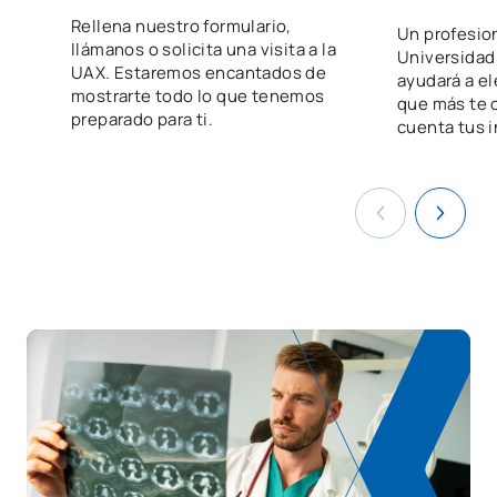
Proyecto Intermodular
Rellena nuestro formulario,
Un profesio
en imagen para el
llámanos o solicita una visita a la
V0230418
OB
5
Universidad 
diagnóstico y medicina
UAX. Estaremos encantados de
ayudará a el
mostrarte todo lo que tenemos
nuclear
que más te 
preparado para ti.
cuenta tus i
V0230419
FFE1
OB
0
TOTAL:
62
ASIGNATURAS OPTATIVAS
Código
Asignaturas
Carácter*
Créditos
Optativa
OP
1
TOTAL:
1