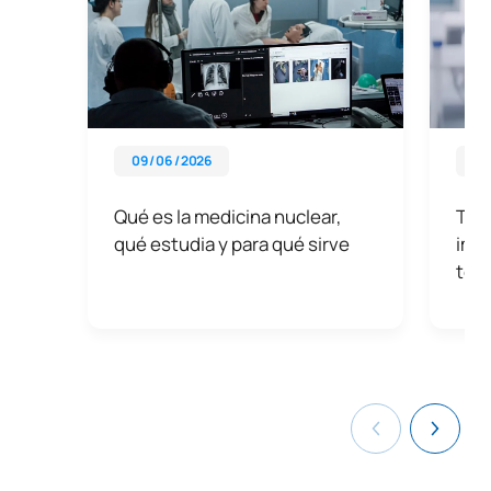
09 / 06 / 2026
25 
Qué es la medicina nuclear,
Tipo
qué estudia y para qué sirve
ima
téc