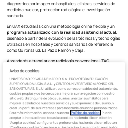
diagnóstico por imagen en hospitales, clínicas, servicios de
medicina nuclear, protección radiológica e investigación
sanitaria.
En UAX estudiarás con una metodología online flexible y un
programa actualizado con la realidad asistencial actual
,
diseñado a partir de la evolución de las técnicas y tecnologías
utilizadas en hospitales y centros sanitarios de referencia
como Quirónsalud, La Paz o Ramón y Cajal.
Aprenderás a trabajar con radiología convencional, TAC,
resonancia magnética, ecografía, medicina nuclear,
Aviso de cookies
radiofarmacia y protección radiológica,
desarrollando un
perfil altamente demandado en el sector sanitario.
UNIVERSIDAD PRIVADA DE MADRID, S.A., PROMOTORA EDUCACIÓN
SUPERIOR ANDALUCÍA, S.A.U. y CENTRO UNIVERSITARIO ALFONSO X EL
SABIO ASTURIAS, S.L.U. utilizan, como corresponsables del tratamiento,
¿Qué vas a aprender?
cookies propias y de terceros para mejorar su navegación por nuestro
sitio web, distinguirle de otros usuarios, analizar sus hábitos para
mejorar la calidad de nuestros servicios y su experiencia de usuario, y
Técnicas de imagen médica:
radiología simple y especial,
crear un perfil de sus intereses para mostrarle anuncios personalizados.
TAC, ecografía, resonancia magnética, medicina nuclear y
Para más información, acceda a nuestra
Política de cookies.
. Puede
radiofarmacia.
aceptar la instalación de todas las cookies haciendo clic en el botón
“Aceptar cookies”, configurar tus preferencias haciendo clic en el botón
Manejo de equipos:
uso, control y mantenimiento de
“Configurar cookies”, o rechazar su instalación, haciendo clic en el botón