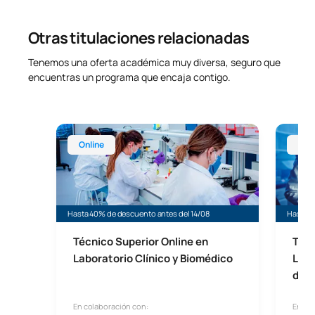
Otras titulaciones relacionadas
Tenemos una oferta académica muy diversa, seguro que
encuentras un programa que encaja contigo.
Técnico Superior Online en Laboratorio Clínico y 
Técnico
Online
Onl
Hasta 40% de descuento antes del 14/08
Hasta 4
Técnico Superior Online en
Técn
Laboratorio Clínico y Biomédico
Labo
de C
En colaboración con:
En co