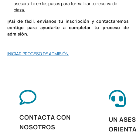
Técnicas de imagen en
asesorarte en los pasos para formalizar tu reserva de
V0230411
OB
7
medicina nuclear
plaza.
¡Así de fácil, envíanos tu inscripción y contactaremos
Técnicas de
contigo para ayudarte a completar tu proceso de
V0230412
OB
6
radiofarmacia
admisión.
V0230413
Inglés profesional
OB
5
INICIAR PROCESO DE ADMISIÓN
Itinerario personal para la
V0230414
OB
5
Empleabilidad II
Digitalización aplicada a
V0230415
OB
3
los sectores productivos
Sostenibilidad aplicada al
CONTACTA CON
UN ASES
V0230416
OB
3
sistema productivo
NOSOTROS
ORIENT