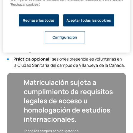
equipos de diagnóstico por imagen siguiendo
“Rechazar cookies”.
prescripciones médicas.
Normativa y calidad:
aplicación de protocolos de
Rechazarlas todas
Aceptar todas las cookies
radioprotección y garantía de calidad en entornos
asistenciales.
Configuración
Formación técnica avanzada:
interpretación de
resultados y preparación diseñada por expertos en
radiodiagnóstico.
Práctica opcional:
sesiones presenciales voluntarias en
la Ciudad Sanitaria del campus de Villanueva de la Cañada.
Matriculación sujeta a
cumplimiento de requisitos
legales de acceso u
homologación de estudios
internacionales.
Todos los campos son obligatorios