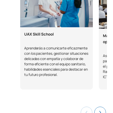
UAX Skill School
Maste
optat
Aprenderás a comunicarte eficazmente
con los pacientes, gestionar situaciones
Asiste
delicadas con empatía y colaborar de
pacien
forma eficiente con el equipo sanitario,
el pap
habilidades esenciales para destacar en
Radiod
tu futuro profesional.
ICTUS 