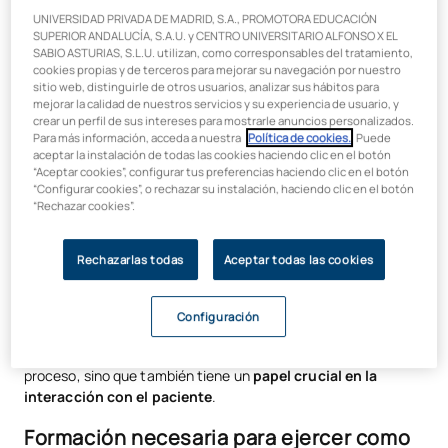
UNIVERSIDAD PRIVADA DE MADRID, S.A., PROMOTORA EDUCACIÓN
¿Qué es un técnico superior en
SUPERIOR ANDALUCÍA, S.A.U. y CENTRO UNIVERSITARIO ALFONSO X EL
SABIO ASTURIAS, S.L.U. utilizan, como corresponsables del tratamiento,
imagen para el diagnóstico?
cookies propias y de terceros para mejorar su navegación por nuestro
sitio web, distinguirle de otros usuarios, analizar sus hábitos para
mejorar la calidad de nuestros servicios y su experiencia de usuario, y
Un
Técnico Superior en Imagen para el Diagnóstico y
crear un perfil de sus intereses para mostrarle anuncios personalizados.
Medicina Nuclear
(TSID) es un profesional sanitario,
Para más información, acceda a nuestra
Política de cookies.
. Puede
altamente cualificado, que
forma parte del equipo de
aceptar la instalación de todas las cookies haciendo clic en el botón
“Aceptar cookies”, configurar tus preferencias haciendo clic en el botón
radiología
.
“Configurar cookies”, o rechazar su instalación, haciendo clic en el botón
“Rechazar cookies”.
Su formación le permite manejar equipos de alta tecnología
para la obtención de imágenes médicas, aplicando diferentes
modalidades como la r
adiología convencional (los famosos
Rechazarlas todas
Aceptar todas las cookies
rayos X), la tomografía computarizada (TAC), la
resonancia magnética (RM), la ecografía y, por supuesto,
la medicina nuclear.
Configuración
Este experto no solo se encarga de la parte técnica del
proceso, sino que también tiene un
papel crucial en la
interacción con el paciente
.
Formación necesaria para ejercer como