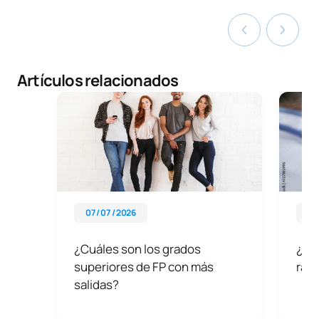
Artículos relacionados
07 / 07 / 2026
12 
¿Cuáles son los grados
¿Cu
superiores de FP con más
rayo
salidas?