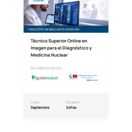
Online
Hasta 25% de descuento antes del
Técnico Superior Online en
Imagen para el Diagnóstico y
Medicina Nuclear
En colaboración con:
Inicio:
Duración:
Septiembre
2 años