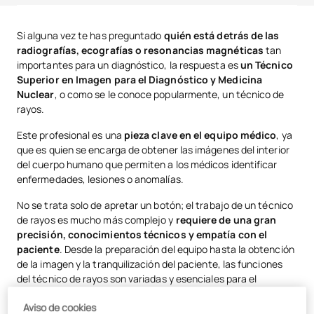
¿Qué es un técnico superior en imagen para el diagnóstico?
Si alguna vez te has preguntado
quién está detrás de las
radiografías, ecografías o resonancias magnéticas
tan
Funciones del técnico de rayos
importantes para un diagnóstico, la respuesta es
un Técnico
Superior en Imagen para el Diagnóstico y Medicina
Nuclear
, o como se le conoce popularmente, un técnico de
rayos.
Este profesional es una
pieza clave en el equipo médico
, ya
que es quien se encarga de obtener las imágenes del interior
del cuerpo humano que permiten a los médicos identificar
enfermedades, lesiones o anomalías.
No se trata solo de apretar un botón; el trabajo de un técnico
de rayos es mucho más complejo y
requiere de una gran
precisión, conocimientos técnicos y empatía con el
paciente
. Desde la preparación del equipo hasta la obtención
de la imagen y la tranquilización del paciente, las funciones
del técnico de rayos son variadas y esenciales para el
correcto funcionamiento de cualquier servicio de diagnóstico
Aviso de cookies
por imagen.