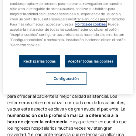
profesionales esenciales en la atención sanitaria,
cookies propias y de terceros para mejorar su navegación por nuestro
responsables de proporcionar cuidados, realizar el
sitio web, distinguirle de otros usuarios, analizar sus hábitos para
mejorar la calidad de nuestros servicios y su experiencia de usuario, y
seguimiento del estado de salud de los pacientes, participar
crear un perfil de sus intereses para mostrarle anuncios personalizados.
en la prevención y promoción de la salud y colaborar con otros
Para más información, acceda a nuestra
Política de cookies.
. Puede
profesionales del sistema sanitario. Su
rol es vital en la
aceptar la instalación de todas las cookies haciendo clic en el botón
atención sanitaria
, tanto en los hospitales y centros
“Aceptar cookies”, configurar tus preferencias haciendo clic en el botón
“Configurar cookies”, o rechazar su instalación, haciendo clic en el botón
sanitarios, como en el resto de centros asistenciales que
“Rechazar cookies”.
existen como, por ejemplo, los destinados a la atención de las
personas de avanzada edad o de las que tienen necesidades
especiales.
Rechazarlas todas
Aceptar todas las cookies
La Enfermería es una profesión que
combina conocimientos
científicos y técnicos
con una atención cercana a las
Configuración
necesidades de cada paciente, en la que, además de dominar
el trabajo específico, hay que hacer gala de un tacto especial
para ofrecer al paciente la mejor calidad asistencial. Los
enfermeros deben empatizar con cada uno de los pacientes,
ya que este aspecto es clave y de gran ayuda al paciente. La
humanización de la profesión marca la diferencia a la
hora de ejercer la enfermería
. Hay que tener en cuenta que
los ingresos hospitalarios muchas veces revisten gran
gravedad. Y el paciente necesita que se tenga con ellos una