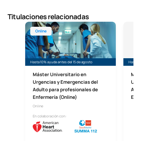
Titulaciones relacionadas
Máster Universitario en Urgencias y Emergencias d
Máster 
Online
Mál
Hasta 10% ayuda antes del 15 de agosto
Hasta 1
Máster Universitario en
Mást
Urgencias y Emergencias del
Urge
Adulto para profesionales de
Adul
Enfermería (Online)
Enfe
Online
En colaboración con: