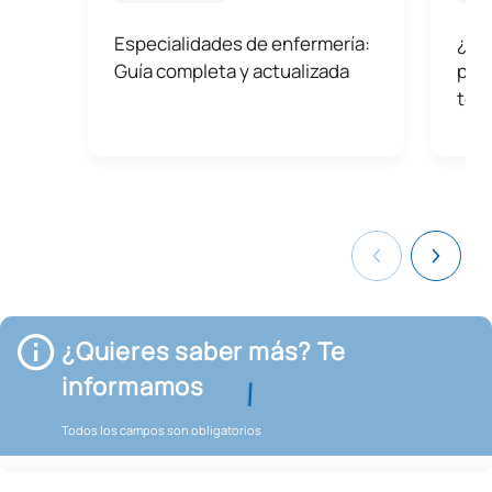
Especialidades de enfermería:
¿Qu
Guía completa y actualizada
pue
tel
¿Quieres saber más? Te
informamos
Todos los campos son obligatorios