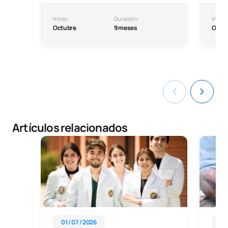
Inicio:
Duración:
Inicio:
Octubre
9 meses
Octu
Artículos relacionados
01 / 07 / 2026
09 