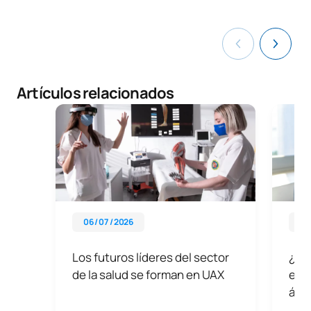
Artículos relacionados
06 / 07 / 2026
22 
Los futuros líderes del sector
¿Cuá
de la salud se forman en UAX
emer
ámbi