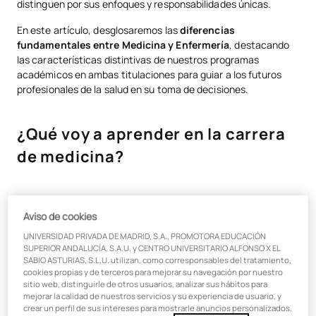
estudio
distinguen por sus enfoques y responsabilidades únicas.
En este artículo, desglosaremos las
diferencias
¿Cuáles son las salidas de la carrera de medicina?
fundamentales entre Medicina y Enfermería
, destacando
¿Dónde puedo trabajar tras el grado en enfermería?
las características distintivas de nuestros programas
académicos en ambas titulaciones para guiar a los futuros
¿Medicina es más difícil que enfermería?
profesionales de la salud en su toma de decisiones.
¿Cuánto cobra un profesional en medicina y un enfermero?
¿Qué voy a aprender en la carrera
Profesional en Medicina
de medicina?
Enfermero
La carrera de
Medicina
ofrece una inmersión profunda en
Aviso de cookies
disciplinas como
anatomía, fisiología y bioquímica
,
sentando las bases para un entendimiento completo del
UNIVERSIDAD PRIVADA DE MADRID, S.A., PROMOTORA EDUCACIÓN
cuerpo humano. A medida que avanzan en sus estudios, los
SUPERIOR ANDALUCÍA, S.A.U. y CENTRO UNIVERSITARIO ALFONSO X EL
SABIO ASTURIAS, S.L.U. utilizan, como corresponsables del tratamiento,
estudiantes se adentran en materias más especializadas
cookies propias y de terceros para mejorar su navegación por nuestro
como patología y farmacología, mientras participan en
sitio web, distinguirle de otros usuarios, analizar sus hábitos para
rotaciones clínicas que les permiten aplicar teorías en
mejorar la calidad de nuestros servicios y su experiencia de usuario, y
escenarios reales. La formación en Medicina no solo se centra
crear un perfil de sus intereses para mostrarle anuncios personalizados.