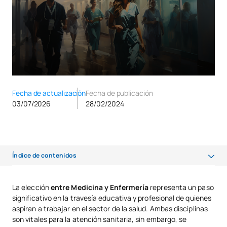
Fecha de actualización
Fecha de publicación
03/07/2026
28/02/2024
Índice de contenidos
¿Qué voy a aprender en la carrera de medicina?
La elección
entre Medicina y Enfermería
representa un paso
significativo en la travesía educativa y profesional de quienes
¿Qué se estudia en la carrera de enfermería?
aspiran a trabajar en el sector de la salud. Ambas disciplinas
Diferencia entre medicina y enfermería en cuanto a los años de
son vitales para la atención sanitaria, sin embargo, se