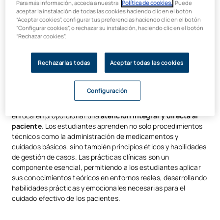
Para más información, acceda a nuestra
Política de cookies.
. Puede
en el conocimiento técnico, sino también en el desarrollo de
aceptar la instalación de todas las cookies haciendo clic en el botón
habilidades de comunicación y empatía, esenciales para
“Aceptar cookies”, configurar tus preferencias haciendo clic en el botón
interactuar efectivamente con pacientes y colegas.
“Configurar cookies”, o rechazar su instalación, haciendo clic en el botón
“Rechazar cookies”.
¿Qué se estudia en la carrera de
Rechazarlas todas
Aceptar todas las cookies
enfermería?
Configuración
Contrastando con Medicina, la carrera de
Enfermería
se
enfoca en proporcionar una
atención integral y directa al
paciente.
Los estudiantes aprenden no solo procedimientos
técnicos como la administración de medicamentos y
cuidados básicos, sino también principios éticos y habilidades
de gestión de casos. Las prácticas clínicas son un
componente esencial, permitiendo a los estudiantes aplicar
sus conocimientos teóricos en entornos reales, desarrollando
habilidades prácticas y emocionales necesarias para el
cuidado efectivo de los pacientes.