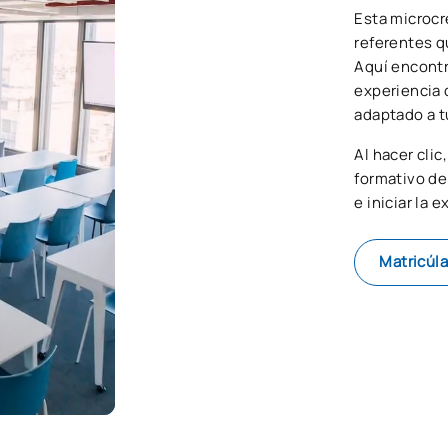
Esta microcr
referentes q
Aquí encontr
experiencia d
adaptado a t
Al hacer cli
formativo de
e iniciar la 
Matricúla