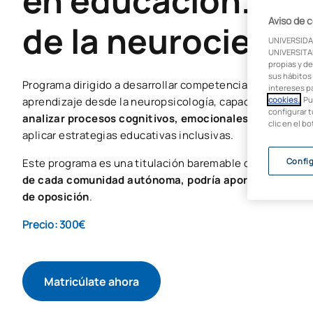
en educación. Ap
Aviso de 
de la neurocienci
UNIVERSIDA
UNIVERSITAR
propias y de
sus hábitos 
Programa dirigido a desarrollar competencias en la comp
intereses p
aprendizaje desde la neuropsicología, capacitando al pr
cookies.
. P
configurar t
analizar procesos cognitivos, emocionales y conductu
clic en el b
aplicar estrategias educativas inclusivas.
Este programa es una titulación baremable que,
según l
Confi
de cada comunidad autónoma, podría aportar hasta 1 p
de oposición
.
Precio: 300€
Matricúlate ahora