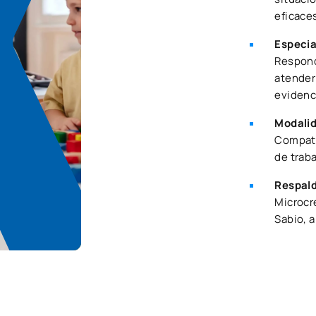
eficaces
Especia
Respond
atender
evidenc
Modalid
Compati
de traba
Respal
Microcr
Sabio, 