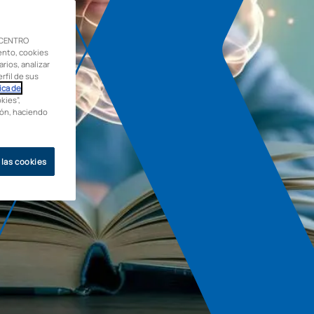
 CENTRO
ento, cookies
rios, analizar
rfil de sus
ica de
kies”,
ción, haciendo
 las cookies