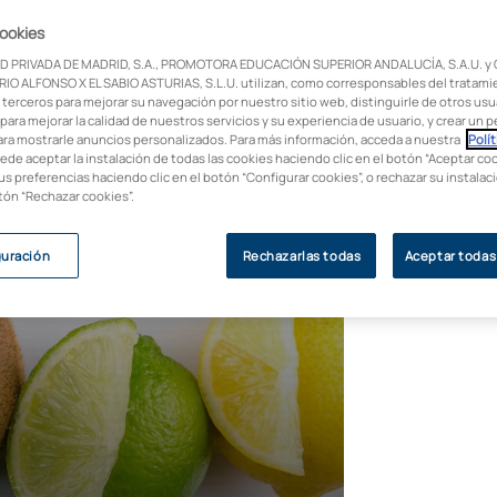
cookies
la nutrición? Conoce todo lo que necesitas
D PRIVADA DE MADRID, S.A., PROMOTORA EDUCACIÓN SUPERIOR ANDALUCÍA, S.A.U. y
endo!
IO ALFONSO X EL SABIO ASTURIAS, S.L.U. utilizan, como corresponsables del tratami
 terceros para mejorar su navegación por nuestro sitio web, distinguirle de otros usua
para mejorar la calidad de nuestros servicios y su experiencia de usuario, y crear un pe
ara mostrarle anuncios personalizados. Para más información, acceda a nuestra
Polít
uede aceptar la instalación de todas las cookies haciendo clic en el botón “Aceptar coo
us preferencias haciendo clic en el botón “Configurar cookies”, o rechazar su instala
otón “Rechazar cookies”.
guración
Rechazarlas todas
Aceptar todas