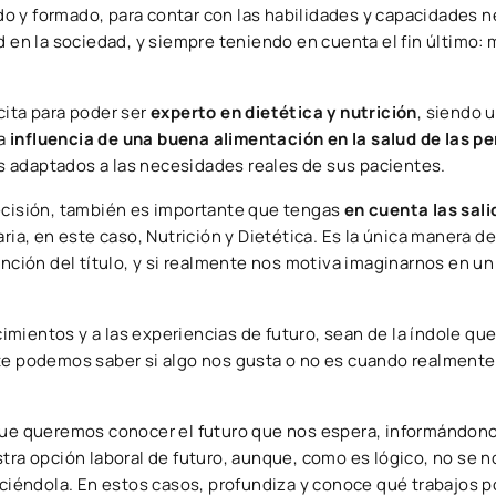
o y formado, para contar con las habilidades y capacidades n
d en la sociedad, y siempre teniendo en cuenta el fin último: 
cita para poder ser
experto en dietética y nutrición
, siendo 
la
influencia de una buena alimentación en la salud de las p
nús adaptados a las necesidades reales de sus pacientes.
decisión, también es importante que tengas
en cuenta las sali
ria, en este caso, Nutrición y Dietética. Es la única manera de
ención del título, y si realmente nos motiva imaginarnos en un
mientos y a las experiencias de futuro, sean de la índole que
nte podemos saber si algo nos gusta o no es cuando realment
e queremos conocer el futuro que nos espera, informándono
stra opción laboral de futuro, aunque, como es lógico, no se 
rciéndola. En estos casos, profundiza y conoce qué trabajos p