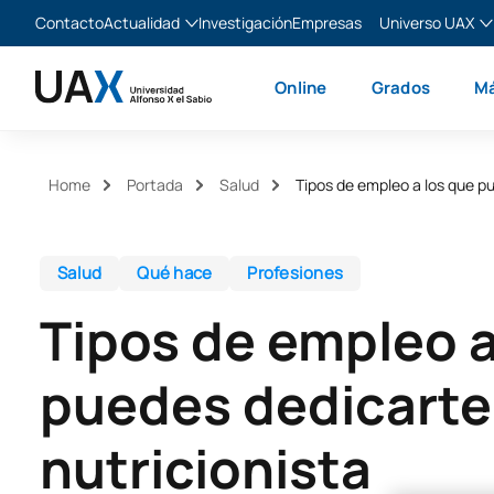
Contacto
Actualidad
Investigación
Empresas
Universo UAX
Blog
The Valley
Es
Online
Grados
Má
Noticias
XTART
En
MIR Asturias
Fr
Ita
Home
Portada
Salud
Tipos de empleo a los que p
Salud
Qué hace
Profesiones
Tipos de empleo a
puedes dedicart
nutricionista