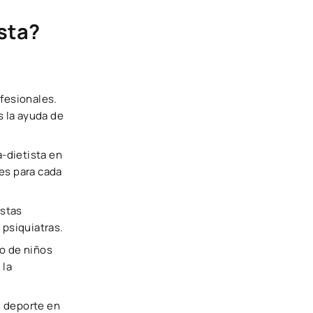
ista?
ofesionales.
s la ayuda de
a-dietista en
nes para cada
estas
 psiquiatras.
mo de niños
 la
n deporte en