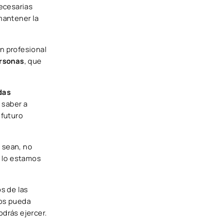
ecesarias
mantener la
un profesional
ersonas
, que
das
 saber a
 futuro
 sean, no
e lo estamos
s de las
nos pueda
odrás ejercer.