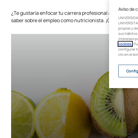
Aviso de 
¿Te gustaría enfocar tu carrera profesional al mundo de 
UNIVERSIDA
saber sobre el empleo como nutricionista. ¡Continúa ley
UNIVERSITAR
propias y de
sus hábitos 
intereses p
cookies.
. P
configurar t
clic en el b
Confi