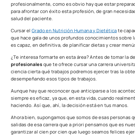
profesionalmente, como es obvio hay que estar preparad
para afrontar con éxito esta profesión, de gran necesida
salud del paciente.
Cursar el
Grado en Nutrición Humana y Dietética
te capa
que hace gala de unos profundos conocimientos sobre 
es capaz, en definitiva, de planificar dietas y crear me
¿Te interesa formarte en esta área? Antes de tomar la 
profesionales
que te ofrece cursar una carrera universita
ciencia cierta qué trabajos podremos ejercer tras la obt
desempeñando esos tipos de trabajos.
Aunque hay que reconocer que anticiparse a los aconteci
siempre es eficaz, ya que, en esta vida, cuando realme
haciendo. Así que, ahí, la decisión está en tus manos.
Ahora bien, supongamos que somos de esas personas qu
salidas de esa carrera que a priori pensamos que es nue
garantizar al cien por cien que luego seamos felices eje