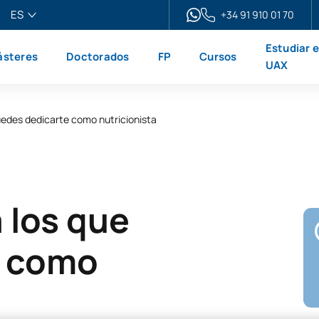
ES
+34 91 910 01 70
pañol
Estudiar 
steres
Doctorados
FP
Cursos
glish
UAX
ançais
liano
uedes dedicarte como nutricionista
 los que
e como