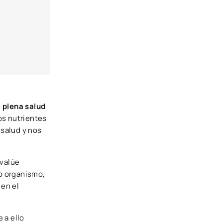
e
plena salud
os nutrientes
salud y nos
valúe
ro organismo,
 en el
 a ello