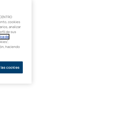
 CENTRO
ento, cookies
rios, analizar
rfil de sus
ica de
kies”,
ción, haciendo
 las cookies