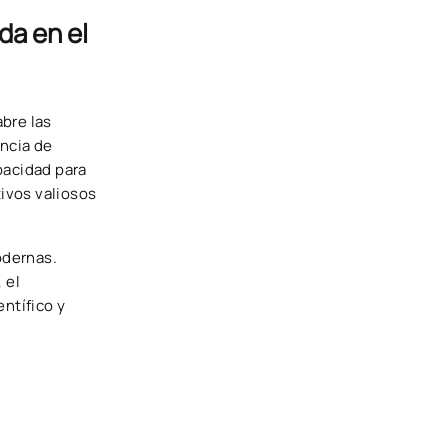
da en el
bre las
ancia de
pacidad para
tivos valiosos
odernas.
 el
ntífico y