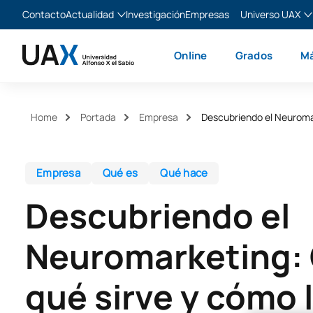
Contacto
Actualidad
Investigación
Empresas
Universo UAX
Blog
The Valley
Es
Online
Grados
Má
Noticias
XTART
En
MIR Asturias
Fr
Ita
Home
Portada
Empresa
Descubriendo el Neuromar
Empresa
Qué es
Qué hace
Descubriendo el
Neuromarketing: 
qué sirve y cómo l