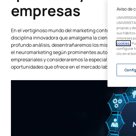
empresas
Aviso de 
UNIVERSIDA
UNIVERSITAR
propias y de
En el vertiginoso mundo del marketing contemporáneo,
sus hábitos 
disciplina innovadora que amalgama la ciencia cerebral 
intereses p
cookies.
. P
profundo análisis, desentrañaremos los misterios detrá
configurar t
el neuromarketing según prominentes autores , examina
clic en el b
empresariales y consideraremos la especialización en est
oportunidades que ofrece en el mercado laboral actual.
Confi