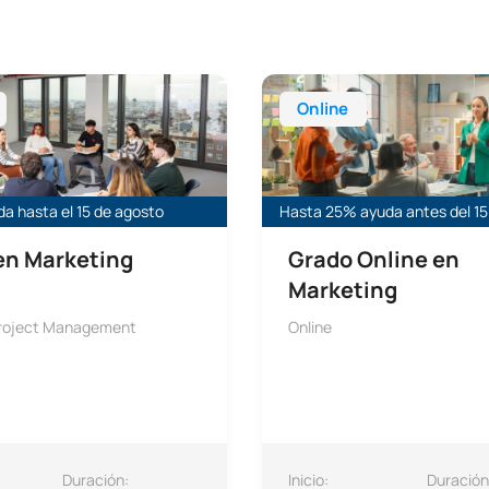
rketing
Grado en Marketing Online
Online
a hasta el 15 de agosto
Hasta 25% ayuda antes del 15
en Marketing
Grado Online en
Marketing
Project Management
Online
Duración:
Inicio:
Duración