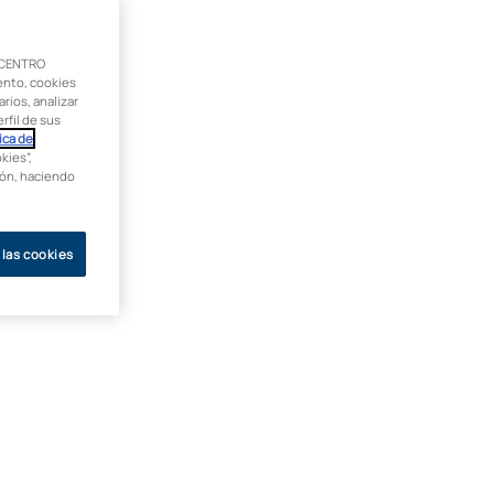
 CENTRO
ento, cookies
rios, analizar
rfil de sus
ica de
kies”,
ción, haciendo
 las cookies