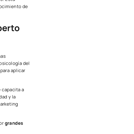
nocimiento de
perto
mas
psicología del
para aplicar
 capacita a
dad y la
Marketing
or
grandes