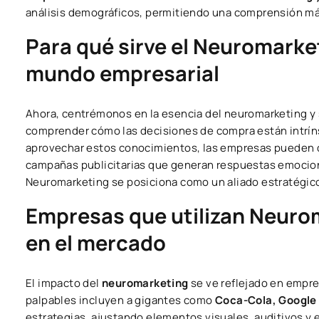
análisis demográficos, permitiendo una comprensión má
Para qué sirve el Neuromarket
mundo empresarial
Ahora, centrémonos en la esencia del neuromarketing y s
comprender cómo las decisiones de compra están intrí
aprovechar estos conocimientos, las empresas pueden di
campañas publicitarias que generan respuestas emociona
Neuromarketing se posiciona como un aliado estratégic
Empresas que utilizan Neurom
en el mercado
El impacto del
neuromarketing
se ve reflejado en empr
palpables incluyen a gigantes como
Coca-Cola, Google 
estrategias, ajustando elementos visuales, auditivos y