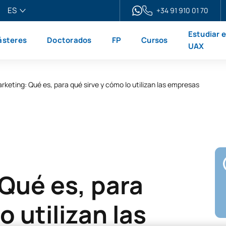
ES
+34 91 910 01 70
pañol
Estudiar 
steres
Doctorados
FP
Cursos
glish
UAX
ançais
liano
keting: Qué es, para qué sirve y cómo lo utilizan las empresas
Qué es, para
o utilizan las