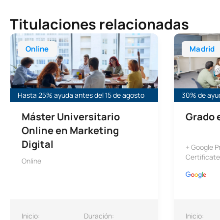
Titulaciones relacionadas
Máster Universitario Online en Marketing Digital
Grado en Ma
Online
Madrid
Hasta 25% ayuda antes del 15 de agosto
30% de ayud
Máster Universitario
Grado 
Online en Marketing
Digital
+ Google 
Certificate
Online
Inicio:
Duración:
Inicio: