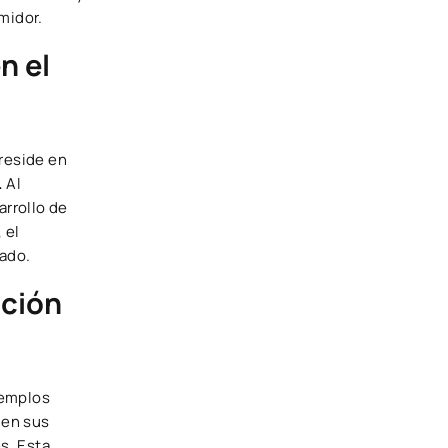
midor.
n el
 reside en
.
Al
rrollo de
 el
ado.
ación
jemplos
 en sus
s. Esta