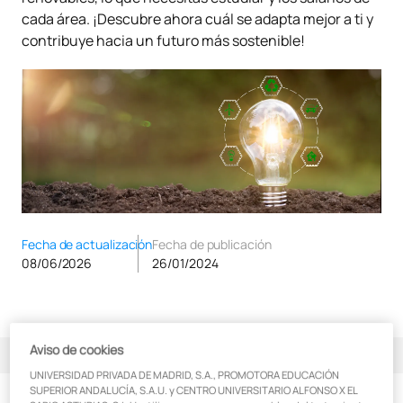
cada área. ¡Descubre ahora cuál se adapta mejor a ti y
contribuye hacia un futuro más sostenible!
Fecha de actualización
Fecha de publicación
08/06/2026
26/01/2024
Aviso de cookies
Índice de contenidos
UNIVERSIDAD PRIVADA DE MADRID, S.A., PROMOTORA EDUCACIÓN
SUPERIOR ANDALUCÍA, S.A.U. y CENTRO UNIVERSITARIO ALFONSO X EL
¿Qué son las energías renovables?