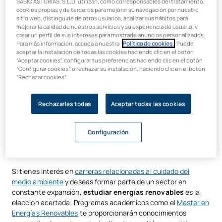
SABIO ASTURIAS, S.L.U. utilizan, como corresponsables del tratamiento,
¿Qué son las energías renovables?
cookies propias y de terceros para mejorar su navegación por nuestro
Qué puedes estudiar si te interesan las energías renovables
sitio web, distinguirle de otros usuarios, analizar sus hábitos para
mejorar la calidad de nuestros servicios y su experiencia de usuario, y
En la actualidad, las
energías renovables
son la clave para
Salidas, sueldo y funciones en energías renovables
crear un perfil de sus intereses para mostrarle anuncios personalizados.
un futuro sostenible. Estas fuentes de energía, provenientes
Para más información, acceda a nuestra
Política de cookies.
. Puede
de recursos naturales como el sol, el viento, el agua y la
aceptar la instalación de todas las cookies haciendo clic en el botón
“Aceptar cookies”, configurar tus preferencias haciendo clic en el botón
biomasa, son fundamentales para reducir las emisiones de
“Configurar cookies”, o rechazar su instalación, haciendo clic en el botón
gases de efecto invernadero y preservar nuestro planeta. La
“Rechazar cookies”.
importancia creciente de estas energías destaca la
proyección profesional en este campo.
Rechazarlas todas
Aceptar todas las cookies
Qué puedes estudiar si te
Configuración
interesan las energías renovables
Si tienes interés en
carreras relacionadas al cuidado del
medio ambiente
y deseas formar parte de un sector en
constante expansión,
estudiar energías renovables
es la
elección acertada. Programas académicos como el
Máster en
Energías Renovables
te proporcionarán conocimientos