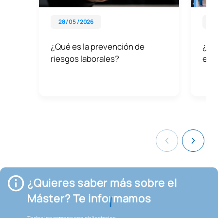
28 / 05 / 2026
18 
¿Qué es la prevención de
¿Qu
riesgos laborales?
estu
¿Quieres saber más sobre el
Máster? Te informamos
Todos los campos son obligatorios