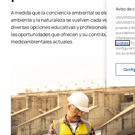
Aviso de 
A medida que la conciencia ambiental se eleva a nivel glo
UNIVERSIDA
ambiente y la naturaleza se vuelven cada vez más cruciale
UNIVERSITAR
diversas opciones educativas y profesionales en este c
propias y de
sus hábitos 
las oportunidades que ofrecen y su contribución esencial
intereses p
medioambientales actuales.
cookies.
. P
configurar t
clic en el b
Confi