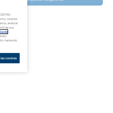
 CENTRO
ento, cookies
rios, analizar
rfil de sus
ica de
kies”,
ción, haciendo
 las cookies