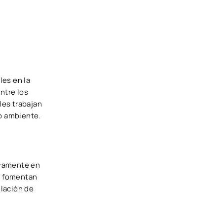
les en la
ntre los
les trabajan
io ambiente.
ivamente en
y fomentan
ulación de