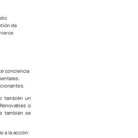
edio
stión de
nieros
nte conciencia
ientales.
ocionantes.
no también un
 Renovables o
ue también se
o a la acción