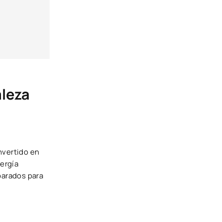
aleza
nvertido en
ergía
parados para