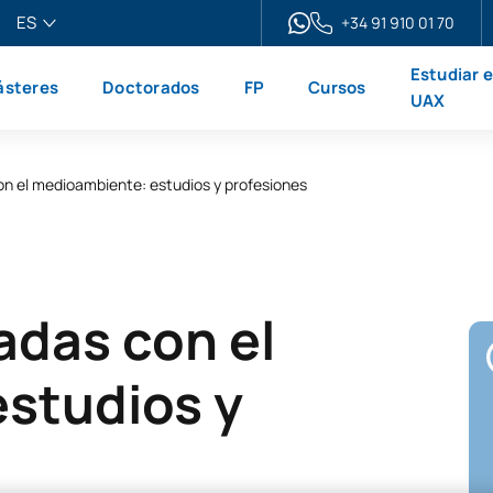
ES
+34 91 910 01 70
pañol
Estudiar 
steres
Doctorados
FP
Cursos
glish
UAX
ançais
liano
on el medioambiente: estudios y profesiones
adas con el
studios y