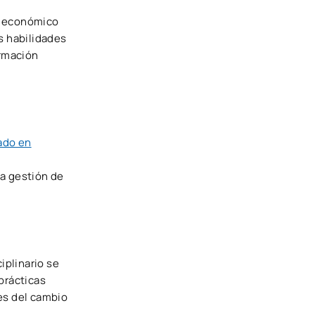
o económico
as habilidades
ormación
ado en
la gestión de
iplinario se
prácticas
es del cambio