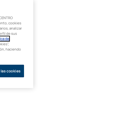
 CENTRO
ento, cookies
rios, analizar
rfil de sus
ica de
kies”,
ción, haciendo
 las cookies