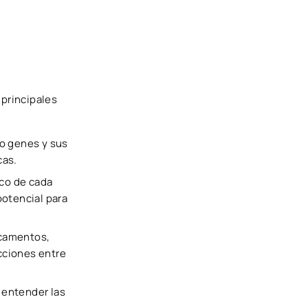
 principales
do genes y sus
cas.
ico de cada
potencial para
icamentos,
cciones entre
 entender las