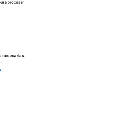
para procesar
s necesarias
.
s.
a
.