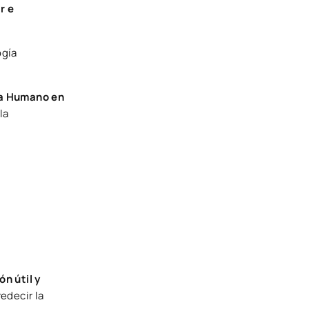
r e
ogía
ma Humano en
la
n útil y
edecir la