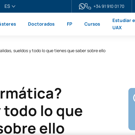
ES
+34 91 910 01 70
pañol
Estudiar 
steres
Doctorados
FP
Cursos
glish
UAX
ançais
liano
alidas, sueldos y todo lo que tienes que saber sobre ello
ormática?
y todo lo que
sobre ello