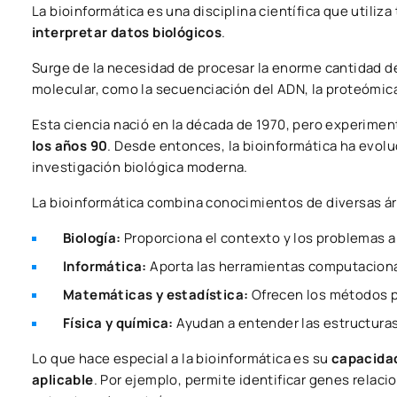
La bioinformática es una disciplina científica que utili
interpretar datos biológicos
.
Surge de la necesidad de procesar la enorme cantidad d
molecular, como la secuenciación del ADN, la proteómic
Esta ciencia nació en la década de 1970, pero experime
los años 90
. Desde entonces, la bioinformática ha evol
investigación biológica moderna.
La bioinformática combina conocimientos de diversas ár
Biología:
Proporciona el contexto y los problemas a
Informática:
Aporta las herramientas computacion
Matemáticas y estadística:
Ofrecen los métodos pa
Física y química:
Ayudan a entender las estructura
Lo que hace especial a la bioinformática es su
capacidad
aplicable
. Por ejemplo, permite identificar genes relac