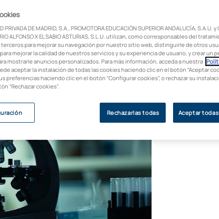
cookies
 científicos con mayor proyección en los
D PRIVADA DE MADRID, S.A., PROMOTORA EDUCACIÓN SUPERIOR ANDALUCÍA, S.A.U. y
ue leyendo!
IO ALFONSO X EL SABIO ASTURIAS, S.L.U. utilizan, como corresponsables del tratami
 terceros para mejorar su navegación por nuestro sitio web, distinguirle de otros usua
para mejorar la calidad de nuestros servicios y su experiencia de usuario, y crear un pe
ara mostrarle anuncios personalizados. Para más información, acceda a nuestra
Polít
uede aceptar la instalación de todas las cookies haciendo clic en el botón “Aceptar coo
us preferencias haciendo clic en el botón “Configurar cookies”, o rechazar su instala
otón “Rechazar cookies”.
guración
Rechazarlas todas
Aceptar todas