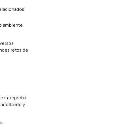
relacionados
o ambiente,
iversos
andes retos de
 e interpretar
sarrollando y
as