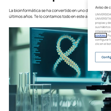
Aviso de 
La bioinformática se ha convertido en uno de los campos
UNIVERSIDA
últimos años. Te lo contamos todo en este artículo. ¡Sig
UNIVERSITAR
propias y de
sus hábitos 
intereses p
cookies.
. P
configurar t
clic en el b
Confi