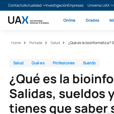
Contacto
Actualidad
Investigación
Empresas
Universo UAX
Blog
The Valley
Es
Online
Grados
Má
Noticias
XTART
En
MIR Asturias
Fr
Ita
Home
Portada
Salud
¿Qué es la bioinformática? S
Salud
Qué es
Profesiones
Sueldo
¿Qué es la bioinf
Salidas, sueldos 
tienes que saber 