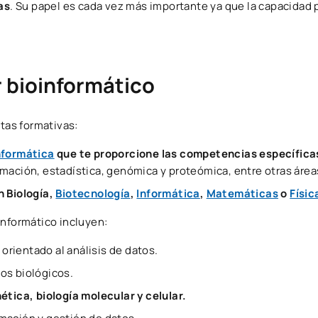
as
. Su papel es cada vez más importante ya que la capacidad 
 bioinformático
utas formativas:
nformática
que te proporcione las competencias específica
mación, estadística, genómica y proteómica, entre otras área
n Biología,
Biotecnología
,
Informática
,
Matemáticas
o
Físic
informático incluyen:
n
orientado al análisis de datos.
tos biológicos.
ica, biología molecular y celular.