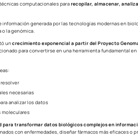
za técnicas computacionales para
recopilar, almacenar, analiza
e información generada por las tecnologías modernas en biol
a o la genómica.
ntó un
crecimiento exponencial a partir del Proyecto Geno
ucionado para convertirse en una herramienta fundamental en 
eas:
 resolver
ales necesarias
ra analizar los datos
s moleculares
 para transformar datos biológicos complejos en informació
ionados con enfermedades, diseñar fármacos más eficaces o pr