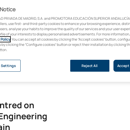
Notice
D PRIVADA DE MADRID, S.A. and PROMOTORA EDUCACIÓN SUPERIOR ANDALUCÍA, S
ollers, use first- and third-party cookies to enhance your browsing experience, dist
users, analyse your habits to improve the quality of our services and your user expe
ofile of your interests to display personalised advertisements. For more information
Policy
. You can accept all cookies by clicking the “Accept cookies” button, configu
by clicking the “Configure cookies” button or reject their installation by clicking t
tton.
 Settings
Reject All
Accept 
ntred on
 Engineering
ain