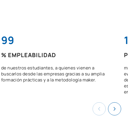
99
% EMPLEABILIDAD
P
de nuestros estudiantes, a quienes vienen a
m
buscarlos desde las empresas gracias a su amplia
e
formación prácticas y a la metodología maker.
d
e
e