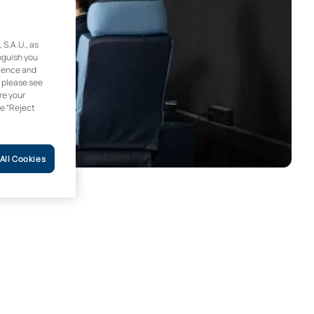
.A.U., as
inguish you
rience and
, please see
re your
he “Reject
All Cookies