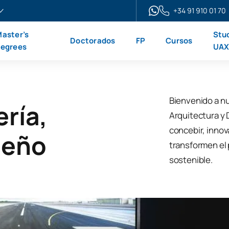
+34 91 910 01 70
aster’s
Stu
Doctorados
FP
Cursos
egrees
UA
Bienvenido a nu
ería,
Arquitectura y
concebir, innov
seño
transformen el 
sostenible.