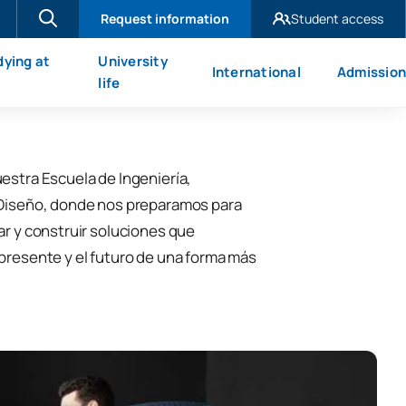
Request information
Student access
UAX Madrid
dying at
University
International
Admission
UAX Mare Nostrum
X
life
estra Escuela de Ingeniería,
 Diseño, donde nos preparamos para
ar y construir soluciones que
presente y el futuro de una forma más