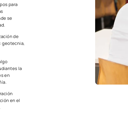
ipos para
as
nde se
ad.
zación de
: geotecnia,
algo
udiantes la
es en
ñía.
ración
ción en el
.