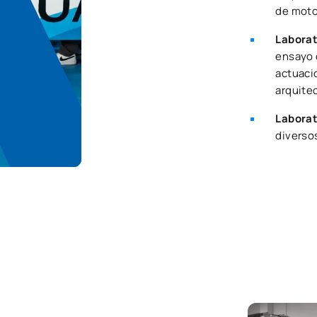
de moto
Laborat
ensayo 
actuaci
arquite
Laborat
diverso