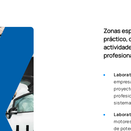
Zonas esp
práctico, 
actividad
profesion
Laborat
empresa
proyect
profesi
sistema
Laborat
motores
de pote