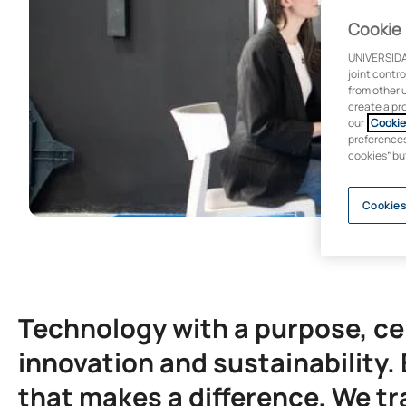
Cookie 
UNIVERSIDA
joint contr
from other 
create a pr
our
Cookie 
preferences 
cookies” bu
Cookies
Technology with a purpose, ce
innovation and sustainability.
that makes a difference. We tr