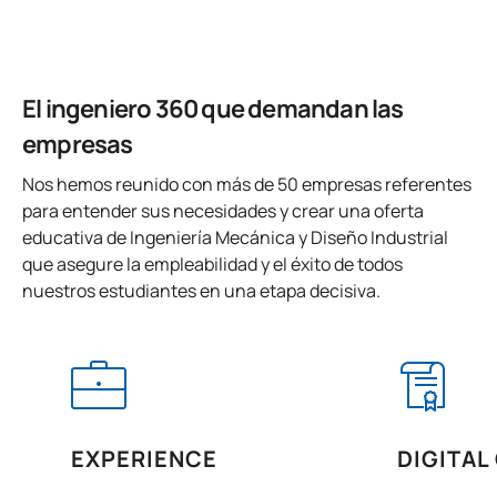
Ordenador. CAE
0441513
Proyecto Fin de Grado
OB
12
El ingeniero 360 que demandan las
TOTAL:
24
empresas
Nos hemos reunido con más de 50 empresas referentes
para entender sus necesidades y crear una oferta
Quinto Curso
educativa de Ingeniería Mecánica y Diseño Industrial
ASIGNATURAS ANUALES
que asegure la empleabilidad y el éxito de todos
nuestros estudiantes en una etapa decisiva.
Código
Asignaturas
Carácter*
Créditos
Cálculo, Diseño y Ensayo
0441808
OB
6
de Máquinas
EXPERIENCE
DIGITAL
Estructuras y
0441809
Construcciones
OB
7,5