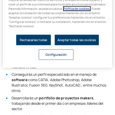
muy demandadas en las empresas del sector industrial y este
crear un perfil de sus intereses para mostrarle anuncios personalizados.
doble grado te abrirá un enorme abanico de posibilidades de
Para más información, acceda a nuestra
Política de cookies.
. Puede
desarrollo profesional.
aceptar la instalación de todas las cookies haciendo clic en el botón
“Aceptar cookies”, configurar tus preferencias haciendo clic en el botón
“Configurar cookies”, o rechazar su instalación, haciendo clic en el botón
“Rechazar cookies”.
Dominarás
herramientas digitales avanzadas
como
diseño asistido por ordenador (DAO), cálculo por
Rechazarlas todas
Aceptar todas las cookies
elementos finitos (FEM) y simulación de procesos de
fabricación (CAM).
Configuración
Diseñarás
productos innovadores
y sostenibles,
integrando tecnologías emergentes como impresión 3D y
realidad virtual.
Conseguirás un perfil especializado en el manejo de
software
como CATIA, Adobe Photoshop, Adobe
Illustrator, Fusion 360, KeyShot, AutoCAD… entre muchos
otros.
Desarrollarás un
portfolio de proyectos makers
,
trabajando desde el primer día con empresas líderes del
sector.