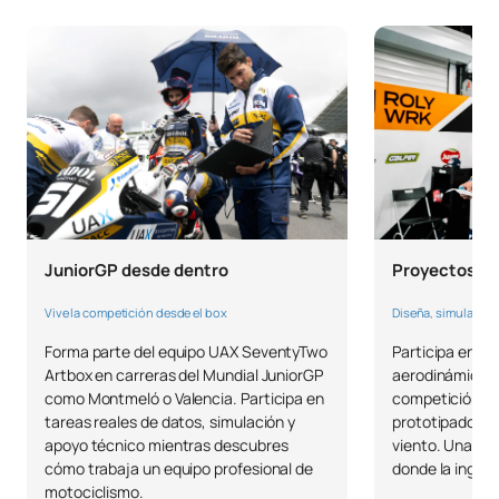
Proyectos M
JuniorGP desde dentro
Diseña, simula y f
Vive la competición desde el box
Participa en el
Forma parte del equipo UAX SeventyTwo
aerodinámicas
Artbox en carreras del Mundial JuniorGP
competición: d
como Montmeló o Valencia. Participa en
prototipado y v
tareas reales de datos, simulación y
viento. Una exp
apoyo técnico mientras descubres
donde la ingeni
cómo trabaja un equipo profesional de
motociclismo.