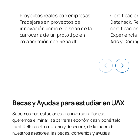
Industriales
Proyectos reales con empresas.
Certificaci
Trabajarás en proyectos de
Datahack. R
TOTAL:
13.5
innovación como el diseño de la
certificacio
carrocería de un prototipo en
Experiencia
colaboración con Renault.
Ads y Coding
PRIMER CUATRIMESTRE
Código
Asignaturas
Carácter*
Créditos
Motores de Combustión
0341815
OB
3
Interna
Becas y Ayudas para estudiar en UAX
Advanced Technologies
Applications in
Sabemos que estudiar es una inversión. Por eso,
0441810
Mechanics/Aplicaciones de
OB
3
queremos eliminar las barreras económicas y ponértelo
las Tecnologías de
fácil. Rellena el formulario y descubre, de la mano de
Vanguardia en Mecánica
nuestros asesores, las becas, convenios y ayudas