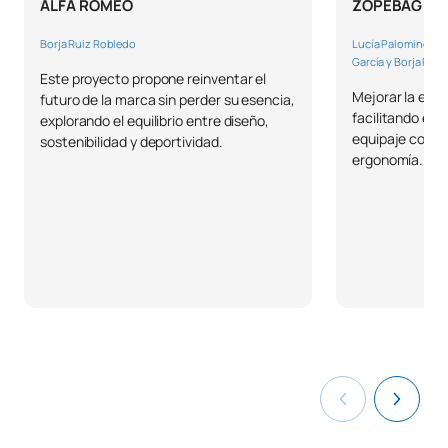
ALFA ROMEO
ZOPEBAG
0441812
Ingeniería Medioambiental
OB
3
Borja Ruiz Robledo
Lucía Palomino, In
García y Borja Ruiz
TOTAL:
30
Este proyecto propone reinventar el
Mejorar la expe
futuro de la marca sin perder su esencia,
facilitando el
explorando el equilibrio entre diseño,
equipaje con ef
sostenibilidad y deportividad.
SEGUNDO CUATRIMESTRE
ergonomía.
Código
Asignaturas
Carácter*
Créditos
Digital Transformatión &
0341820
Innovation/Transformación
OB
3
Digital e Innovación
Elasticidad y Resistencia
0341822
OB
6
de Materiales
Ingeniería Asistida por
0441512
OB
3