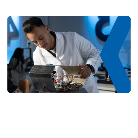
0241820
Electrónica Industrial
OB
6
Laboratorio de Ingeniería
0341518
OB
6
de Diseño 3
Aspectos Ergonómicos del
0341519
OB
6
Diseño
Gestión del Diseño y
0341520
OB
3
Emprendimiento
0341522
Marketing y Publicidad
OB
3
Prototipado y Fabricación
0341523
OB
3
Asistida por Ordenador
Teoría de Máquinas y