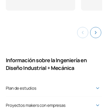
Información sobre la Ingeniería en
Diseño Industrial + Mecánica
Plan de estudios
Grado en Ingeniería en Diseño Industrial y
Desarrollo de Producto + Grado en Ingeniería
Proyectos makers con empresas
Mecánica