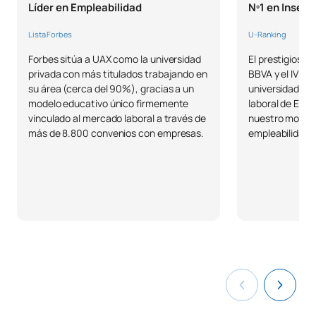
Líder en Empleabilidad
Nº1 en Inserc
Lista Forbes
U-Ranking
Forbes sitúa a UAX como la universidad
El prestigioso 
privada con más titulados trabajando en
BBVA y el IVIE 
su área (cerca del 90%), gracias a un
universidad con
modelo educativo único firmemente
laboral de Esp
vinculado al mercado laboral a través de
nuestro modelo
más de 8.800 convenios con empresas.
empleabilidad r