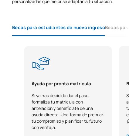
personalizadas que mejor se adaptan a tu situación.
0441811
Ensayos de Materiales
OB
4,5
Becas para estudiantes de nuevo ingreso
Becas para e
TOTAL:
10.5
SEGUNDO CUATRIMESTRE
Código
Asignaturas
Carácter*
Créditos
0341823
Máquinas Hidráulicas
OB
6
Ayuda por pronta matrícula
Beca
Si ya has decidido dar el paso,
Si t
0341824
Máquinas Térmicas
OB
6
formaliza tu matrícula con
acad
antelación y benefíciate de una
tale
Project Management in IC
ayuda directa. Una forma de premiar
estu
tu compromiso y planificar tu futuro
(Exc
0441815
4.0/Gestión de Proyectos
OB
3
con ventaja.
en la IC 4.0