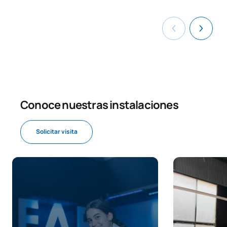
Metodología del Diseño.
0241515
OB
6
Design Thinking
0241814
Ampliación de Matemáticas
FB
6
TOTAL:
36
Conoce nuestras instalaciones
SEGUNDO CUATRIMESTRE
Solicitar visita
Código
Asignaturas
Carácter*
Créditos
Administración de
0241516
OB
6
Empresas
Big Data & Analytics
Fundamentals /