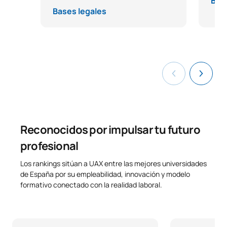
Bas
Bases legales
0441816
Proyecto Fin de Grado
OB
12
TOTAL:
27
*Carácter: FB:Formación Básica, Ob: Obligatorio, Op: Optativo
Reconocidos por impulsar tu futuro
profesional
Los rankings sitúan a UAX entre las mejores universidades
de España por su empleabilidad, innovación y modelo
formativo conectado con la realidad laboral.