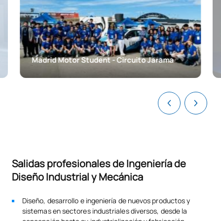
Tercer Curso
PRIMER CUATRIMESTRE
Madrid Motor Student - Circuito Jarama
Código
Asignaturas
Carácter*
Créditos
0241817
Mecánica
FB
6
Diseño Gráfico y
0341512
OB
6
Comunicación
Elasticidad y Resistencia de
Salidas profesionales de Ingeniería de
0341513
OB
6
Materiales
Diseño Industrial y Mecánica
Laboratorio de Ingeniería
Diseño, desarrollo e ingeniería de nuevos productos y
0341514
OB
6
sistemas en sectores industriales diversos, desde la
de Diseño 2