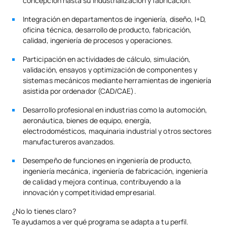
concepción hasta su industrialización y fabricación.
Integración en departamentos de ingeniería, diseño, I+D,
Organización de la
0341515
OB
3
oficina técnica, desarrollo de producto, fabricación,
Producción
calidad, ingeniería de procesos y operaciones.
Participación en actividades de cálculo, simulación,
0341516
Procesos de Fabricación
OB
6
validación, ensayos y optimización de componentes y
sistemas mecánicos mediante herramientas de ingeniería
Visualización del Diseño
asistida por ordenador (CAD/CAE).
0341517
Asistida por Ordenador.
OB
3
Desarrollo profesional en industrias como la automoción,
CAD
aeronáutica, bienes de equipo, energía,
electrodomésticos, maquinaria industrial y otros sectores
TOTAL:
36
manufactureros avanzados.
Desempeño de funciones en ingeniería de producto,
ingeniería mecánica, ingeniería de fabricación, ingeniería
SEGUNDO CUATRIMESTRE
de calidad y mejora continua, contribuyendo a la
innovación y competitividad empresarial.
Código
Asignaturas
Carácter*
Créditos
¿No lo tienes claro?
Te ayudamos a ver qué programa se adapta a tu perfil.