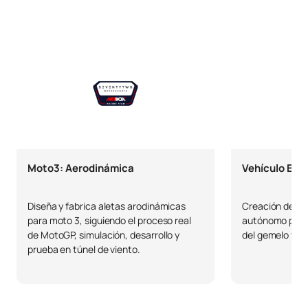
Segundo Curso
PRIMER CUATRIMESTRE
Código
Asignaturas
Carácter*
Créditos
Ciencia e Ingeniería de
0241511
FB
6
Materiales
Moto3: Aerodinámica
Vehículo Eléc
0241512
Estadística
FB
6
Diseña y fabrica aletas arodinámicas
Creación de un 
para moto 3, siguiendo el proceso real
autónomo para 
de MotoGP, simulación, desarrollo y
del gemelo virt
Diseño Asistido por
0241513
OB
6
prueba en túnel de viento.
Ordenador. CAD
0241514
Ingeniería Gráfica
FB
6