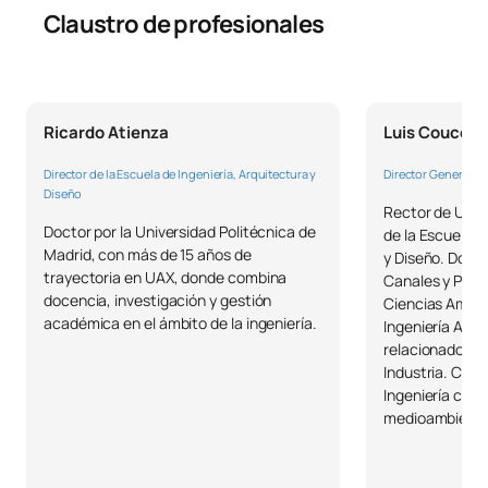
0341524
OB
6
Simulación
Claustro de profesionales
TOTAL:
33
Ricardo Atienza
Luis Couceir
Cuarto Curso
Director de la Escuela de Ingeniería, Arquitectura y
Director General d
Diseño
ASIGNATURAS ANUALES
Rector de UAX 
Doctor por la Universidad Politécnica de
de la Escuela d
Código
Asignaturas
Carácter*
Créditos
Madrid, con más de 15 años de
y Diseño. Doct
trayectoria en UAX, donde combina
Canales y Puer
docencia, investigación y gestión
Ciencias Ambien
Prácticas Académicas
académica en el ámbito de la ingeniería.
0441507
OB
6
Ingeniería Ambi
Externas
relacionados con
Industria. Cons
Ingeniería civil 
TOTAL:
6
medioambienta
PRIMER CUATRIMESTRE