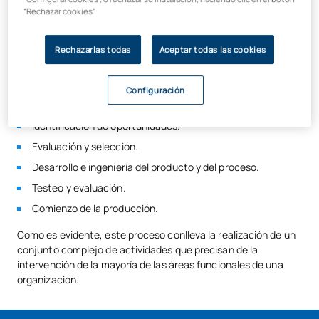
cualquier actividad profesional.
“Rechazar cookies”.
Además, gracias a los avances tecnológicos, cada vez se
agiliza más el proceso para lanzar nuevos productos al
Rechazarlas todas
Aceptar todas las cookies
mercado en el menor tiempo posible.
A grandes rasgos, podríamos definir estas cinco
fases
en el
Configuración
proceso de diseño y desarrollo de producto
:
Identificación de oportunidades.
Evaluación y selección.
Desarrollo e ingeniería del producto y del proceso.
Testeo y evaluación.
Comienzo de la producción.
Como es evidente, este proceso conlleva la realización de un
conjunto complejo de actividades que precisan de la
intervención de la mayoría de las áreas funcionales de una
organización.