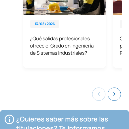
13 / 08 / 2026
07 
¿Qué salidas profesionales
Cons
ofrece el Grado en Ingeniería
prep
de Sistemas Industriales?
PAU
¿Quieres saber más sobre las
titulaciones? Te informamos