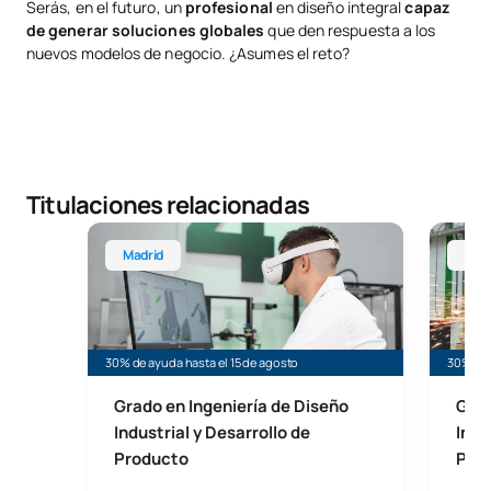
Serás, en el futuro, un
profesional
en diseño integral
capaz
de generar soluciones globales
que den respuesta a los
nuevos modelos de negocio. ¿Asumes el reto?
Titulaciones relacionadas
Grado en Ingeniería en Diseño Industrial y Desarro
Grado e
Madrid
Mad
30% de ayuda hasta el 15 de agosto
30% de 
Grado en Ingeniería de Diseño
Grad
Industrial y Desarrollo de
Indu
Producto
Prod