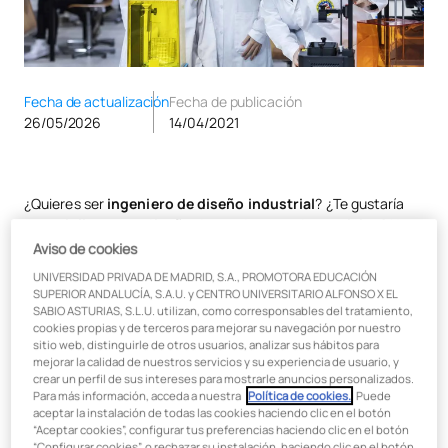
Fecha de actualización
Fecha de publicación
26/05/2026
14/04/2021
¿Quieres ser
ingeniero de diseño industrial
? ¿Te gustaría
especializarte en diseño de producto o de servicios
? Hoy
nos centramos en una profesión apasionante y de gran
Aviso de cookies
necesidad en la sociedad, a la que podrás acceder tras cursar
UNIVERSIDAD PRIVADA DE MADRID, S.A., PROMOTORA EDUCACIÓN
un
Grado en Ingeniería en Diseño Industrial y Desarrollo de
SUPERIOR ANDALUCÍA, S.A.U. y CENTRO UNIVERSITARIO ALFONSO X EL
Producto
.
SABIO ASTURIAS, S.L.U. utilizan, como corresponsables del tratamiento,
cookies propias y de terceros para mejorar su navegación por nuestro
Si quieres que tu
apuesta de futuro
esté
centrada en el
sitio web, distinguirle de otros usuarios, analizar sus hábitos para
mejorar la calidad de nuestros servicios y su experiencia de usuario, y
diseño industrial y desarrollo de nuevos productos
,
crear un perfil de sus intereses para mostrarle anuncios personalizados.
tendrás que ir familiarizándote con el proceso que los
Para más información, acceda a nuestra
Política de cookies.
. Puede
profesionales han de seguir para hacer realidad cualquier
aceptar la instalación de todas las cookies haciendo clic en el botón
producto industrial que se demande en el mercado de
“Aceptar cookies”, configurar tus preferencias haciendo clic en el botón
“Configurar cookies”, o rechazar su instalación, haciendo clic en el botón