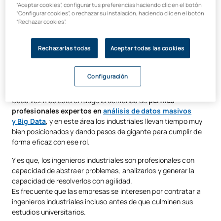
“Aceptar cookies”, configurar tus preferencias haciendo clic en el botón
con un perfil altamente cualificado. Las
empresas se rifan a
“Configurar cookies”, o rechazar su instalación, haciendo clic en el botón
los industriales
para desempeñar, entre otras funciones,
“Rechazar cookies”.
puestos de
Consultoría en cualquier área de actividad
. No
en vano, los ingenieros industriales presentan gran dominio a
Rechazarlas todas
Aceptar todas las cookies
la hora de extraer y analizar los datos de cualquier compañía,
a fin de interpretarlos para deducir los aspectos de mejora
que hay que implementar desde las áreas estratégicas de
Configuración
cualquier compañía o institución.
Cada vez más está en auge la demanda de
perfiles
profesionales expertos en
análisis de datos masivos
y
Big Data
, y en este área los industriales llevan tiempo muy
bien posicionados y dando pasos de gigante para cumplir de
forma eficaz con ese rol.
Y es que, los ingenieros industriales son profesionales con
capacidad de abstraer problemas, analizarlos y generar la
capacidad de resolverlos con agilidad.
Es frecuente que las empresas se interesen por contratar a
ingenieros industriales incluso antes de que culminen sus
estudios universitarios.