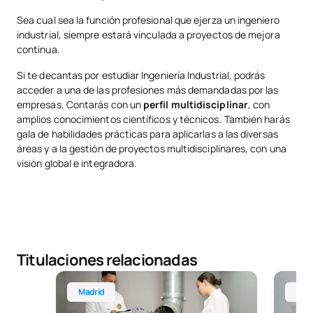
Sea cual sea la función profesional que ejerza un ingeniero
industrial, siempre estará vinculada a proyectos de mejora
continua.
Si te decantas por estudiar Ingeniería Industrial, podrás
acceder a una de las profesiones más demandadas por las
empresas. Contarás con un
perfil multidisciplinar
, con
amplios conocimientos científicos y técnicos. También harás
gala de habilidades prácticas para aplicarlas a las diversas
áreas y a la gestión de proyectos multidisciplinares, con una
visión global e integradora.
Titulaciones relacionadas
Grado en Ingeniería de Sistemas Industriales
Grado e
Madrid
Mad