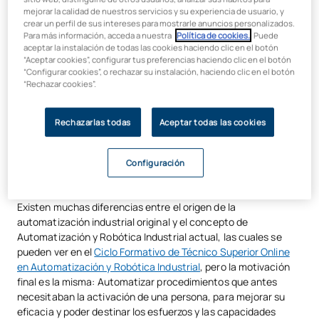
¿Para qué sirve a automatización?
mejorar la calidad de nuestros servicios y su experiencia de usuario, y
El desarrollo de la evolución industrial y tecnológica en los
crear un perfil de sus intereses para mostrarle anuncios personalizados.
¿Cómo funciona la RPA?
últimos años ha sido exponencial y ha derivado en muchos
Para más información, acceda a nuestra
Política de cookies.
. Puede
aceptar la instalación de todas las cookies haciendo clic en el botón
cambios en la vida cuotidiana de las personas, pero también
“Aceptar cookies”, configurar tus preferencias haciendo clic en el botón
en el funcionamiento de las empresas. Una de las
“Configurar cookies”, o rechazar su instalación, haciendo clic en el botón
consecuencias de dicha evolución ha sido la automatización
“Rechazar cookies”.
de multitud de procesos tecnológicos, que antes requerían la
intervención del ser humano.
Rechazarlas todas
Aceptar todas las cookies
El concepto de la automatización, desde un punto de vista
general, ha evolucionado mucho desde su origen.
Configuración
Inicialmente, surgió en la revolución industrial, con el objetivo
de agilizar los procesos productivos.
Existen muchas diferencias entre el origen de la
automatización industrial original y el concepto de
Automatización y Robótica Industrial actual, las cuales se
pueden ver en el
Ciclo Formativo de Técnico Superior Online
en Automatización y Robótica Industrial
, pero la motivación
final es la misma: Automatizar procedimientos que antes
necesitaban la activación de una persona, para mejorar su
eficacia y poder destinar los esfuerzos y las capacidades