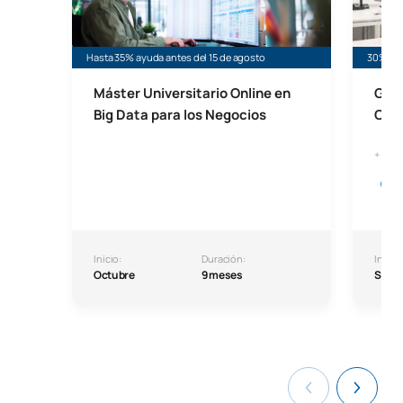
Hasta 35% ayuda antes del 15 de agosto
30% de 
Máster Universitario Online en
Grad
Big Data para los Negocios
Com
+ Data
Inicio:
Duración:
Inicio:
Octubre
9 meses
Septi