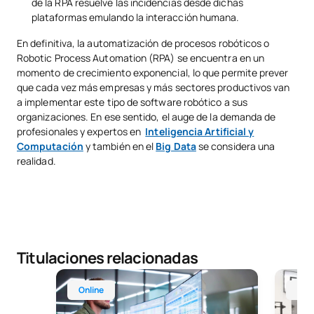
de la RPA resuelve las incidencias desde dichas
plataformas emulando la interacción humana.
En definitiva, la automatización de procesos robóticos o
Robotic Process Automation (RPA) se encuentra en un
momento de crecimiento exponencial, lo que permite prever
que cada vez más empresas y más sectores productivos van
a implementar este tipo de software robótico a sus
organizaciones. En ese sentido, el auge de la demanda de
profesionales y expertos en
Inteligencia Artificial y
Computación
y también en el
Big Data
se considera una
realidad.
Titulaciones relacionadas
Máster Universitario Online en Big Data para los N
Grado e
Online
Mad