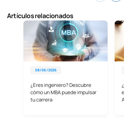
Artículos relacionados
08 / 06 / 2026
01 
¿Eres ingeniero? Descubre
¿Cuá
cómo un MBA puede impulsar
espe
tu carrera
Arti