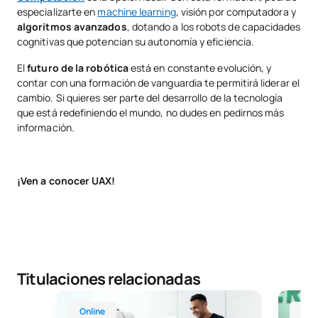
especializarte en
machine learning
, visión por computadora y
algoritmos avanzados
, dotando a los robots de capacidades
cognitivas que potencian su autonomía y eficiencia.
El
futuro de la robótica
está en constante evolución, y
contar con una formación de vanguardia te permitirá liderar el
cambio. Si quieres ser parte del desarrollo de la tecnología
que está redefiniendo el mundo, no dudes en pedirnos más
información.
¡Ven a conocer UAX!
Titulaciones relacionadas
Técnico Superior Online en Automatización y Robót
Grado e
Online
Mad