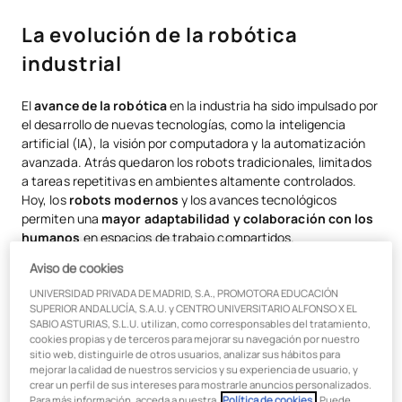
La evolución de la robótica industrial
La evolución de la robótica
Últimos avances en robótica: ¿qué está cambiando?
industrial
Impacto en el mercado laboral: ¿amenaza u oportunidad?
El
avance de la robótica
en la industria ha sido impulsado por
El futuro de la robótica: ¿qué podemos esperar?
el desarrollo de nuevas tecnologías, como la inteligencia
artificial (IA), la visión por computadora y la automatización
Formación clave para liderar el futuro de la robótica
avanzada. Atrás quedaron los robots tradicionales, limitados
a tareas repetitivas en ambientes altamente controlados.
Hoy, los
robots modernos
y los avances tecnológicos
permiten una
mayor adaptabilidad y colaboración con los
humanos
en espacios de trabajo compartidos.
Aviso de cookies
Desde la década de 1960, cuando se implementaron los
primeros robots industriales en cadenas de montaje, hasta la
UNIVERSIDAD PRIVADA DE MADRID, S.A., PROMOTORA EDUCACIÓN
actualidad, el avance de los robots ha sido exponencial. Hoy
SUPERIOR ANDALUCÍA, S.A.U. y CENTRO UNIVERSITARIO ALFONSO X EL
SABIO ASTURIAS, S.L.U. utilizan, como corresponsables del tratamiento,
existen diversas
categorías de robots
según su
cookies propias y de terceros para mejorar su navegación por nuestro
funcionalidad y aplicación.
sitio web, distinguirle de otros usuarios, analizar sus hábitos para
mejorar la calidad de nuestros servicios y su experiencia de usuario, y
crear un perfil de sus intereses para mostrarle anuncios personalizados.
Para más información, acceda a nuestra
Política de cookies.
. Puede