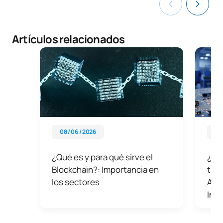
Artículos relacionados
08 / 06 / 2026
03 
¿Qué es y para qué sirve el
¿Qué
Blockchain?: Importancia en
tien
los sectores
Aut
Indu