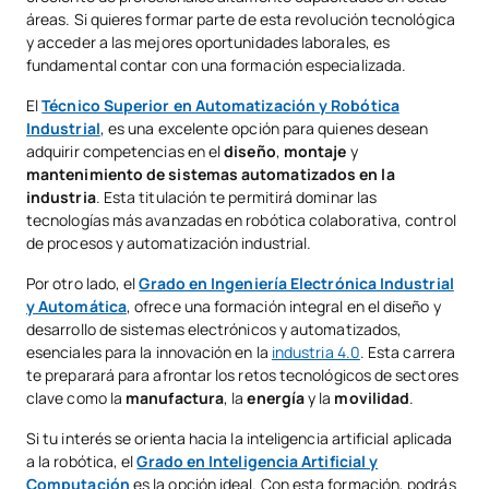
áreas. Si quieres formar parte de esta revolución tecnológica
y acceder a las mejores oportunidades laborales, es
fundamental contar con una formación especializada.
El
Técnico Superior en Automatización y Robótica
Industrial
, es una excelente opción para quienes desean
adquirir competencias en el
diseño
,
montaje
y
mantenimiento de sistemas automatizados
en la
industria
. Esta titulación te permitirá dominar las
tecnologías más avanzadas en robótica colaborativa, control
de procesos y automatización industrial.
Por otro lado, el
Grado en Ingeniería Electrónica Industrial
y Automática
, ofrece una formación integral en el diseño y
desarrollo de sistemas electrónicos y automatizados,
esenciales para la innovación en la
industria 4.0
. Esta carrera
te preparará para afrontar los retos tecnológicos de sectores
clave como la
manufactura
, la
energía
y la
movilidad
.
Si tu interés se orienta hacia la inteligencia artificial aplicada
a la robótica, el
Grado en Inteligencia Artificial y
Computación
es la opción ideal. Con esta formación, podrás