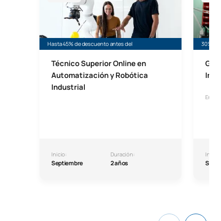
Hasta 45% de descuento antes del
30% de 
Técnico Superior Online en
Grad
Automatización y Robótica
Indu
Industrial
En co
Inicio:
Duración:
Inicio:
Septiembre
2 años
Septi