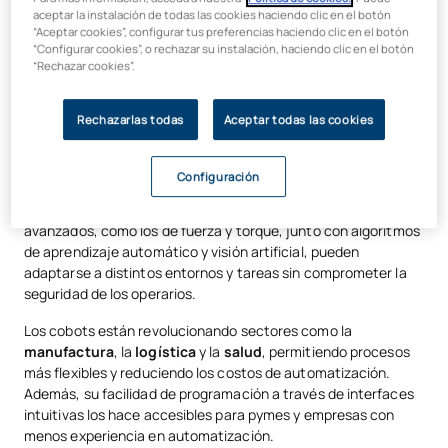
Últimos avances en robótica: ¿qué
aceptar la instalación de todas las cookies haciendo clic en el botón
“Aceptar cookies”, configurar tus preferencias haciendo clic en el botón
está cambiando?
“Configurar cookies”, o rechazar su instalación, haciendo clic en el botón
“Rechazar cookies”.
Robots colaborativos (Cobots)
Rechazarlas todas
Aceptar todas las cookies
Uno de los avances más importantes en la robótica actual es
el
desarrollo de los cobots
. Estos robots están diseñados
Configuración
para trabajar junto a los humanos de manera segura, sin
necesidad de barreras de protección. Gracias a sensores
avanzados, como los de fuerza y torque, junto con algoritmos
de aprendizaje automático y visión artificial, pueden
adaptarse a distintos entornos y tareas sin comprometer la
seguridad de los operarios.
Los cobots están revolucionando sectores como la
manufactura
, la
logística
y la
salud
, permitiendo procesos
más flexibles y reduciendo los costos de automatización.
Además, su facilidad de programación a través de interfaces
intuitivas los hace accesibles para pymes y empresas con
menos experiencia en automatización.