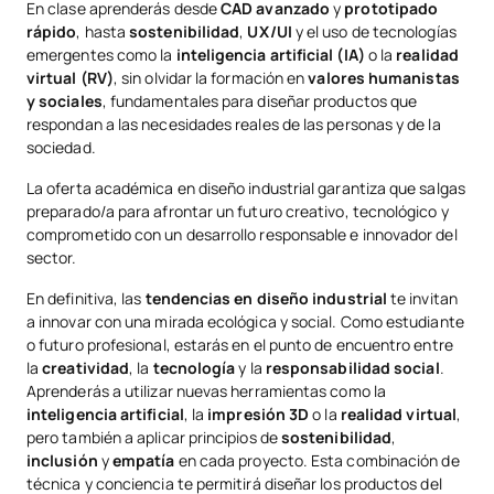
En clase aprenderás desde
CAD avanzado
y
prototipado
rápido
, hasta
sostenibilidad
,
UX/UI
y el uso de tecnologías
emergentes como la
inteligencia artificial (IA)
o la
realidad
virtual (RV)
, sin olvidar la formación en
valores humanistas
y sociales
, fundamentales para diseñar productos que
respondan a las necesidades reales de las personas y de la
sociedad.
La oferta académica en diseño industrial garantiza que salgas
preparado/a para afrontar un futuro creativo, tecnológico y
comprometido con un desarrollo responsable e innovador del
sector.
En definitiva, las
tendencias en diseño industrial
te invitan
a innovar con una mirada ecológica y social. Como estudiante
o futuro profesional, estarás en el punto de encuentro entre
la
creatividad
, la
tecnología
y la
responsabilidad social
.
Aprenderás a utilizar nuevas herramientas como la
inteligencia artificial
, la
impresión 3D
o la
realidad virtual
,
pero también a aplicar principios de
sostenibilidad
,
inclusión
y
empatía
en cada proyecto. Esta combinación de
técnica y conciencia te permitirá diseñar los productos del