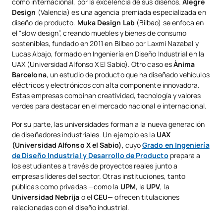
como internacional, por la excelencia de sus diseños.
Alegre
Design
(Valencia) es una agencia premiada especializada en
diseño de producto.
Muka Design Lab
(Bilbao) se enfoca en
el “slow design”, creando muebles y bienes de consumo
sostenibles, fundado en 2011 en Bilbao por Laxmi Nazabal y
Lucas Abajo, formado en Ingeniería en Diseño Industrial en la
UAX (Universidad Alfonso X El Sabio). Otro caso es
Ànima
Barcelona
, un estudio de producto que ha diseñado vehículos
eléctricos y electrónicos con alta componente innovadora.
Estas empresas combinan creatividad, tecnología y valores
verdes para destacar en el mercado nacional e internacional.
Por su parte, las universidades forman a la nueva generación
de diseñadores industriales. Un ejemplo es la
UAX
(Universidad Alfonso X el Sabio)
, cuyo
Grado en Ingeniería
de Diseño Industrial y Desarrollo de Producto
prepara a
los estudiantes a través de proyectos reales junto a
empresas líderes del sector. Otras instituciones, tanto
públicas como privadas —como la
UPM
, la
UPV
, la
Universidad Nebrija
o el
CEU
— ofrecen titulaciones
relacionadas con el diseño industrial.