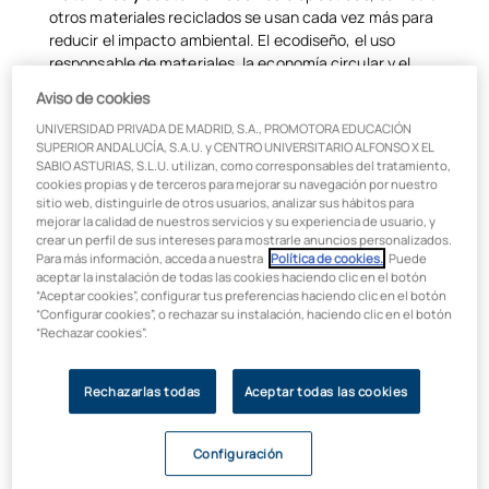
otros materiales reciclados se usan cada vez más para
reducir el impacto ambiental. El ecodiseño, el uso
responsable de materiales, la economía circular y el
análisis del ciclo de vida del producto son prácticas
Aviso de cookies
habituales en los procesos de desarrollo de nuevos
UNIVERSIDAD PRIVADA DE MADRID, S.A., PROMOTORA EDUCACIÓN
productos.
SUPERIOR ANDALUCÍA, S.A.U. y CENTRO UNIVERSITARIO ALFONSO X EL
Impresión 3D y fabricación aditiva
: La impresión 3D está
SABIO ASTURIAS, S.L.U. utilizan, como corresponsables del tratamiento,
cada vez más madura, permitiendo crear formas
cookies propias y de terceros para mejorar su navegación por nuestro
sitio web, distinguirle de otros usuarios, analizar sus hábitos para
complejas sin desperdiciar material. Por ejemplo, en la
mejorar la calidad de nuestros servicios y su experiencia de usuario, y
industria aeroespacial GE ha logrado toberas de motor
crear un perfil de sus intereses para mostrarle anuncios personalizados.
fabricadas en 3D que son un 25% más ligeras y hasta cinco
Para más información, acceda a nuestra
Política de cookies.
. Puede
veces más resistentes que las convencionales. Esta
aceptar la instalación de todas las cookies haciendo clic en el botón
“Aceptar cookies”, configurar tus preferencias haciendo clic en el botón
tecnología acelera el prototipado y la producción
“Configurar cookies”, o rechazar su instalación, haciendo clic en el botón
personalizada.
“Rechazar cookies”.
Inteligencia Artificial (IA) en el diseño
: La IA generativa
se incorpora al proceso creativo. Herramientas de IA
Rechazarlas todas
Aceptar todas las cookies
pueden generar rápidamente múltiples bocetos o simular
comportamientos del producto. Por ejemplo, según
McKinsey las herramientas de IA generativa pueden
Configuración
acortar los ciclos de diseño hasta un 70%, liberando