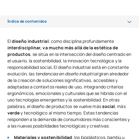
Índice de contenidos
Innovación y el futuro del diseño industrial
El
diseño industrial
, como disciplina profundamente
interdisciplinar, va mucho más allá de la estética de
Inteligencia Artificial en el diseño industrial
productos
, se sitúa en la intersección del diseño centrado en
Sostenibilidad en el diseño e ingeniería industrial
el usuario, la sostenibilidad, la innovación tecnológica y la
responsabilidad social
.
El diseño industrial está en constante
Realidad virtual y aumentada en el diseño y la fabricación
evolución, las
tendencias en diseño industrial
giran alrededor
de la creación de soluciones significativas, accesibles y
adaptadas a contextos reales de uso, integrando criterios
ergonómicos, emocionales y culturales que se hibrida con el
uso tecnologías emergentes y la sostenibilidad. En otras
palabras, el diseño de productos se vuelve más
social
, más
verde
y tecnológico al mismo tiempo. Estas tendencias
responden a la demanda de consumidores más conscientes y
a las nuevas posibilidades tecnológicas y creativas.
Materiales y sostenibilidad
: los bioplásticos, bambú u