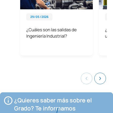
29 / 05 / 2026
26 
¿Cuáles son las salidas de
¿Cóm
Ingeniería Industrial?
un p
¿Quieres saber más sobre el
Grado? Te informamos