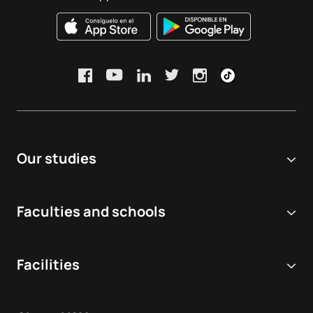
Our studies
Online university
Faculties and schools
Degrees
Biomedical and Health Sciences
Double degrees
Facilities
Dentistry
Masters and postgraduate courses
Virtual Simulation Hospital
Veterinary medicine