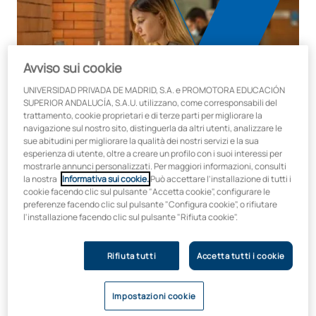
Avviso sui cookie
UNIVERSIDAD PRIVADA DE MADRID, S.A. e PROMOTORA EDUCACIÓN
SUPERIOR ANDALUCÍA, S.A.U. utilizzano, come corresponsabili del
trattamento, cookie proprietari e di terze parti per migliorare la
navigazione sul nostro sito, distinguerla da altri utenti, analizzare le
sue abitudini per migliorare la qualità dei nostri servizi e la sua
esperienza di utente, oltre a creare un profilo con i suoi interessi per
mostrarle annunci personalizzati. Per maggiori informazioni, consulti
la nostra
Informativa sui cookie.
Può accettare l'installazione di tutti i
cookie facendo clic sul pulsante "Accetta cookie", configurare le
preferenze facendo clic sul pulsante "Configura cookie", o rifiutare
UAX nella tua città: i prossimi eventi
l'installazione facendo clic sul pulsante "Rifiuta cookie".
Ora UAX è più vicino a voi che mai. Ecco le date dei prossimi
incontri nelle diverse città della Spagna. Registratevi con la
Rifiuta tutti
Accetta tutti i cookie
vostra scuola e venite con i vostri studenti per risolvere i dubbi in
modo completamente personalizzato.
Impostazioni cookie