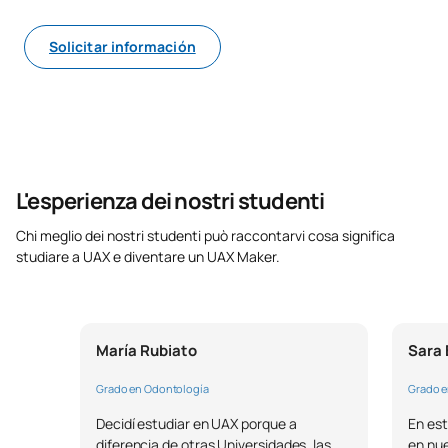
Solicitar información
L'esperienza dei nostri studenti
Chi meglio dei nostri studenti può raccontarvi cosa significa
studiare a UAX e diventare un UAX Maker.
María Rubiato
Sara 
Grado en Odontología
Grado e
Decidí estudiar en UAX porque a
En es
diferencia de otras Universidades, las
en nue