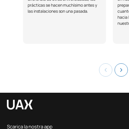
prácticas se hacen muchísimo antes y
prepar
las instalaciones son una pasada.
cuanto
hacia 
nuestr
Scarica la nostra app