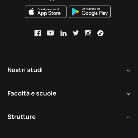
Nostri studi
Università online
Facoltà e scuole
Corsi di Laurea
Scienze biomediche e della salute
Doppie lauree
Strutture
Odontoiatria
Master e corsi post-laurea
Ospedale virtuale di simulazione
Veterinaria