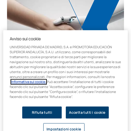
Avviso sui cookie
UNIVERSIDAD PRIVADA DE MADRID, S.A. e PROMOTORA EDUCACIÓN
SUPERIOR ANDALUCÍA, S.A.U. utilizzano, come corresponsabili del
trattamento, cookie proprietari e di terze parti per migliorare la
navigazione sul nostro sito, distinguerla da altri utenti, analizzare le sue
abitudini per migliorare la qualità dei nostri servizi e la sua esperienza di
utente, oltre a creare un profilo con i suoi interessi per mostrarle
annunci personalizzati. Per maggiori informazioni, consulti la nostra
Informativa sui cookie.
Può accettare l'installazione di tutti i cookie
Durata Crediti
facendo clic sul pulsante "Accetta cookie", configurare le preferenze
50 ore / 2 ECTS
facendo clic sul pulsante "Configura cookie", o rifiutare l'installazione
facendo clic sul pulsante "Rifiuta cookie".
Modalità
Online
Rifiuta tutti
Accetta tutti i cookie
Faculty
Affari e tecnologia
Impostazioni cookie