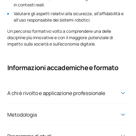
in contesti reali.
Valutare gli aspetti relativi alla sicurezza, all’affidabilità e
all’uso responsabile dei sistemi robotici.
Un percorso formativo volto a comprendere una delle
discipline più innovative e con il maggiore potenziale di
impatto sulla società e sull’economia digitale.
Informazioni accademiche e formato
A chi è rivolto e applicazione professionale
Questa microcredenziale è rivolta a studenti, laureati e
professionisti interessati alla robotica, all’intelligenza
artificiale, all’innovazione tecnologica e alla trasformazione
Metodologia
digitale.
La microcredenziale si svolge secondo una
metodologia al
100% online
, autogestita e individuale, che consente allo
È inoltre di interesse per chi desidera comprendere come
studente di procedere in modo flessibile e di adattare