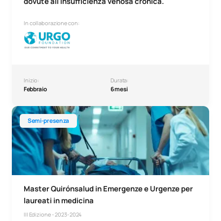
dovute all'insufficienza venosa cronica.
In collaborazione con:
Inizio:
Durata:
Febbraio
6 mesi
Master Quirónsalud in Medicina d'urgenza per laureati in 
Semi-presenza
Master Quirónsalud in Emergenze e Urgenze per
laureati in medicina
III Edizione - 2023-2024