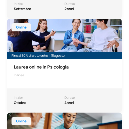
Inizio:
Durata:
Settembre
2 anni
Laurea online in Psicologia
Online
Fino al 30% di aiuto entro il 15 agosto
Laurea online in Psicologia
In linea
Inizio:
Durata:
Ottobre
4 anni
Corso online di qualifica professionale superiore in Docu
Online