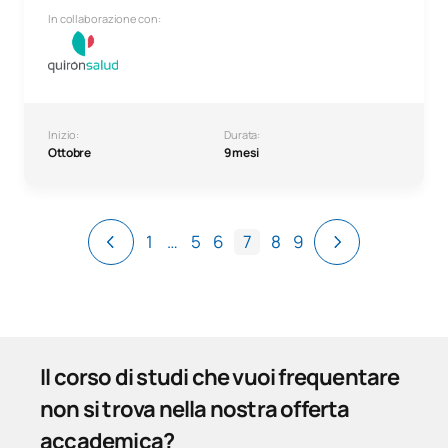
In collaborazione con:
Inizio:
Durata:
Ottobre
9 mesi
1
…
5
6
7
8
9
Il corso di studi che vuoi frequentare
non si trova nella nostra offerta
accademica?