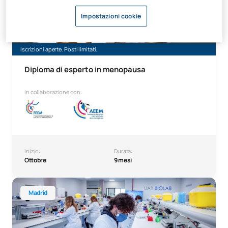
Impostazioni cookie
Iscrizioni aperte. Posti limitati.
Diploma di esperto in menopausa
In collaborazione con:
Inizio:
Durata:
Ottobre
9 mesi
Tecnico superiore di laboratorio clinico e biomedico
Madrid