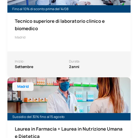
Fino al 10% di sconto prima del 14/08
Tecnico superiore di laboratorio clinico e
biomedico
Madrid
Inizio:
Durata:
Settembre
2 anni
Laurea in Farmacia + Laurea in Nutrizione umana e dieteti
Madrid
Sussidio del 30% fino al 15 agosto
Laurea in Farmacia + Laurea in Nutrizione Umana
e Dietetica