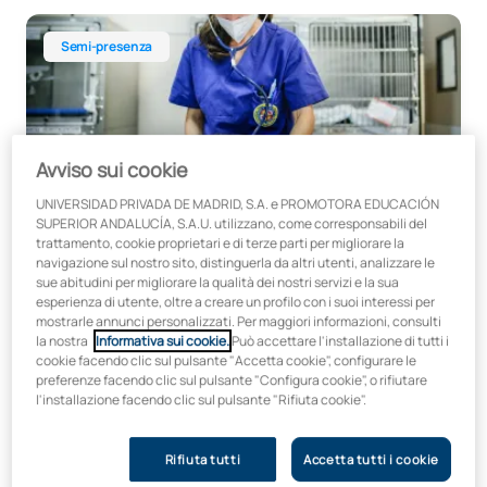
Diploma di esperto in medicina d'urgenza per piccoli anima
Semi-presenza
Avviso sui cookie
Diploma di esperto in emergenze per piccoli
UNIVERSIDAD PRIVADA DE MADRID, S.A. e PROMOTORA EDUCACIÓN
animali
SUPERIOR ANDALUCÍA, S.A.U. utilizzano, come corresponsabili del
trattamento, cookie proprietari e di terze parti per migliorare la
navigazione sul nostro sito, distinguerla da altri utenti, analizzare le
In collaborazione con:
sue abitudini per migliorare la qualità dei nostri servizi e la sua
esperienza di utente, oltre a creare un profilo con i suoi interessi per
mostrarle annunci personalizzati. Per maggiori informazioni, consulti
la nostra
Informativa sui cookie.
Può accettare l'installazione di tutti i
cookie facendo clic sul pulsante "Accetta cookie", configurare le
preferenze facendo clic sul pulsante "Configura cookie", o rifiutare
Inizio:
Durata:
l'installazione facendo clic sul pulsante "Rifiuta cookie".
Dicembre
6 mesi
Diploma di Esperto in Menopausa
Rifiuta tutti
Accetta tutti i cookie
Online