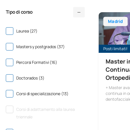
Tipo di corso
Master in Form
Madrid
Laurea (27)
Masters y postgrados (37)
Posti limitati!
Master i
Percorsi Formativi (16)
Continua
Ortopedi
Doctorados (3)
+ Master ava
continua in o
Corsi di specializzazione (13)
dentofaccial
Corsi di adattamento alla laurea
triennale