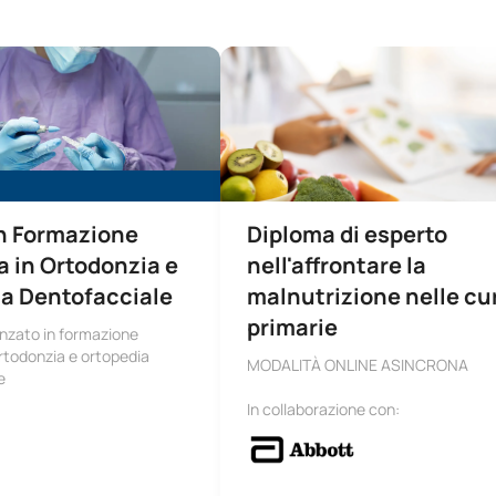
azione Continua in Ortodonzia e Ortopedia Dentofacciale
Diploma di Esperto nella gestione 
n Formazione
Diploma di esperto
 in Ortodonzia e
nell'affrontare la
a Dentofacciale
malnutrizione nelle cu
primarie
nzato in formazione
rtodonzia e ortopedia
MODALITÀ ONLINE ASINCRONA
e
In collaborazione con: