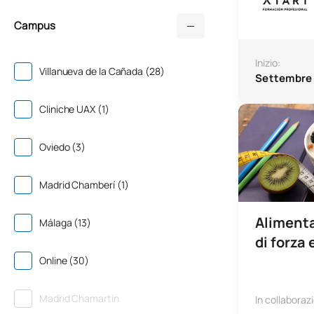
Campus
Inizio:
Villanueva de la Cañada (28)
Settembre
Microcertificaz
Cliniche UAX (1)
Oviedo (3)
Madrid Chamberí (1)
Alimenta
Málaga (13)
di forza 
Online (30)
Madrid Chamartín
In collaboraz