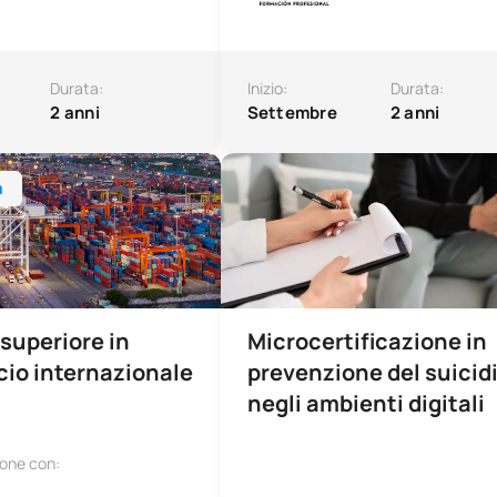
Durata:
Inizio:
Durata:
2 anni
Settembre
2 anni
ore in commercio internazionale
Corso sulla prevenzione del suicidi
a
superiore in
Microcertificazione in
io internazionale
prevenzione del suicid
negli ambienti digitali
ione con: