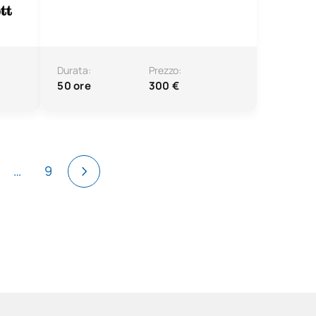
Durata:
Prezzo:
50 ore
300 €
…
9