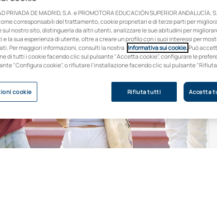
D PRIVADA DE MADRID, S.A. e PROMOTORA EDUCACIÓN SUPERIOR ANDALUCÍA, S.
come corresponsabili del trattamento, cookie proprietari e di terze parti per migliora
sul nostro sito, distinguerla da altri utenti, analizzare le sue abitudini per migliorar
zi e la sua esperienza di utente, oltre a creare un profilo con i suoi interessi per mos
ti. Per maggiori informazioni, consulti la nostra
Informativa sui cookie.
Può accet
one di tutti i cookie facendo clic sul pulsante "Accetta cookie", configurare le pref
sante "Configura cookie", o rifiutare l'installazione facendo clic sul pulsante "Rifiuta
ioni cookie
Rifiuta tutti
Accetta tu