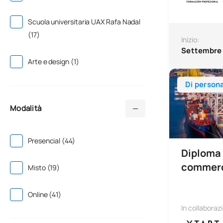
Scuola universitaria UAX Rafa Nadal
(17)
Inizio:
Settembre
Arte e design (1)
Diploma superi
Di person
Modalità
Presencial (44)
Diploma 
commerc
Misto (19)
Online (41)
In collaboraz