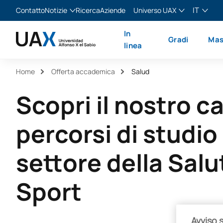
IT
Contatto
Notizie
Ricerca
Aziende
Universo UAX
Blog
The Valley
Italiano
In
Gradi
Mas
Notizie
XTART
English
linea
MIR Asturias
Español
Home
Offerta accademica
Salud
Français
Scopri il nostro c
percorsi di studio
settore della Salu
Sport
Avviso 