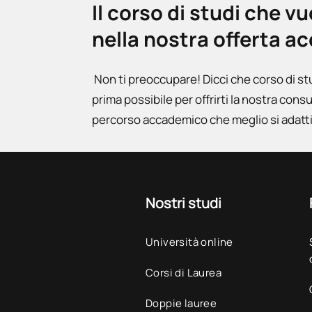
Il corso di studi che v
nella nostra offerta 
Non ti preoccupare! Dicci che corso di st
prima possibile per offrirti la nostra cons
percorso accademico che meglio si adatti 
Nostri studi
Università online
Corsi di Laurea
Doppie lauree