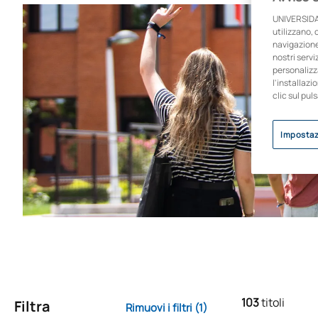
UNIVERSIDA
utilizzano, 
navigazione 
nostri servi
personalizza
l'installazi
clic sul pul
Impostaz
103
titoli
Filtra
Rimuovi i filtri
(1)