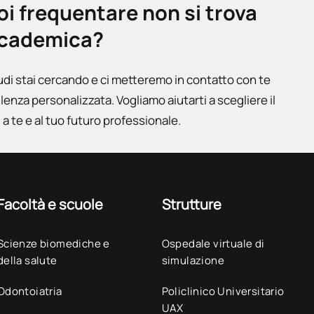
uoi frequentare non si trova
accademica?
udi stai cercando e ci metteremo in contatto con te
ulenza personalizzata. Vogliamo aiutarti a scegliere il
a te e al tuo futuro professionale.
Facoltà e scuole
Strutture
Scienze biomediche e
Ospedale virtuale di
della salute
simulazione
Odontoiatria
Policlinico Universitario
UAX