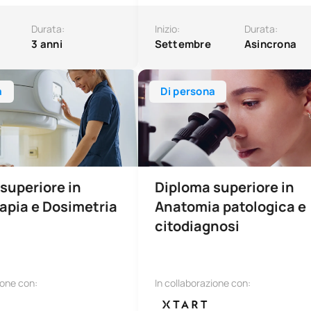
Durata:
Inizio:
Durata:
3 anni
Settembre
Asincrona
ore in Radioterapia e Dosimetria
Diploma superiore in Anatomia pat
a
Di persona
superiore in
Diploma superiore in
apia e Dosimetria
Anatomia patologica e
citodiagnosi
ione con:
In collaborazione con: