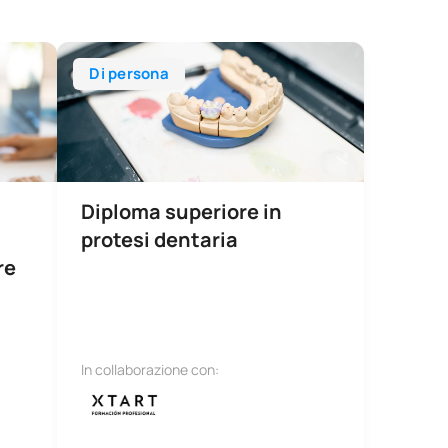
della malnutrizione nell'assistenza primaria
Diploma superiore in protesi dentaria
Di persona
Diploma superiore in
protesi dentaria
re
In collaborazione con: