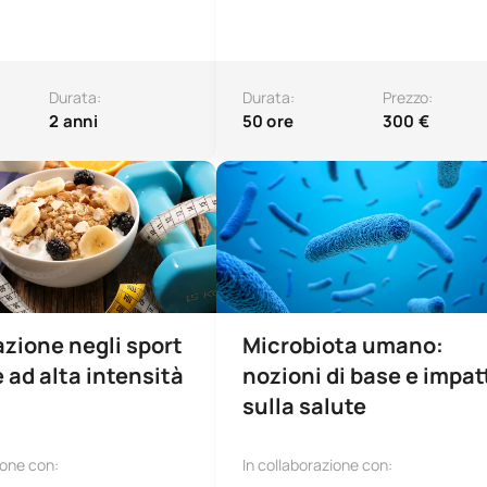
Durata:
Durata:
Prezzo:
2 anni
50 ore
300 €
ione in Nutrizione negli sport di forza e intensità
Microbiota umano: nozioni di base 
zione negli sport
Microbiota umano:
e ad alta intensità
nozioni di base e impat
sulla salute
ione con:
In collaborazione con: