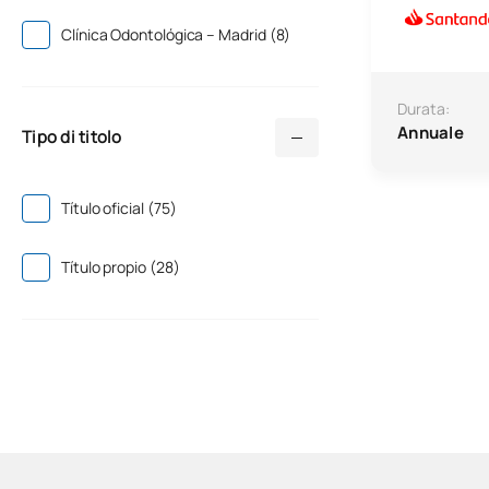
Clínica Odontológica – Madrid (8)
Durata:
Annuale
Tipo di titolo
Título oficial (75)
Título propio (28)