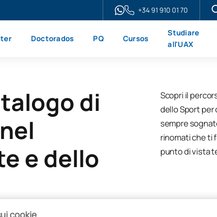
+34 91 910 01 70
Studiare
ter
Doctorados
PQ
Cursos
all'UAX
atalogo di
Scopri il perco
dello Sport per 
 nel
sempre sognato 
rinomati che ti
te e dello
punto di vista t
sui cookie