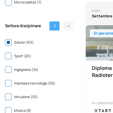
Microcreditali (7)
Inizio:
Settembre
Settore disciplinare
1
Diploma superi
Di person
Salute (103)
Sport (20)
Diploma 
Ingegneria (34)
Radioter
Impresa e tecnologia (59)
Istruzione (30)
In collaboraz
Musica (8)