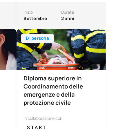
Inizio:
Durata:
Settembre
2 anni
ologica e citodiagnosi
Diploma superiore in Coordinamento delle emergenze e
Di persona
Diploma superiore in
Coordinamento delle
emergenze e della
protezione civile
In collaborazione con: