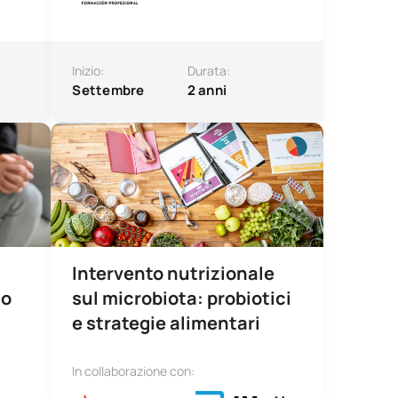
Inizio:
Durata:
Settembre
2 anni
o negli ambienti digitali
Microcertificazione Intervento nutrizionale sul microbi
Intervento nutrizionale
io
sul microbiota: probiotici
e strategie alimentari
In collaborazione con: