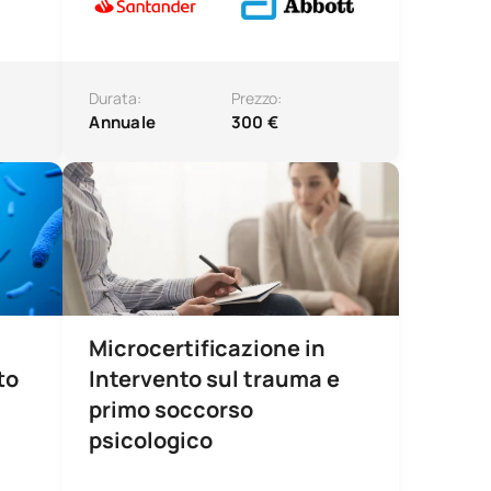
Durata:
Prezzo:
Annuale
300 €
e impatto sulla salute
Intervento in caso di traumi e primo soccorso psicolog
Microcertificazione in
to
Intervento sul trauma e
primo soccorso
psicologico