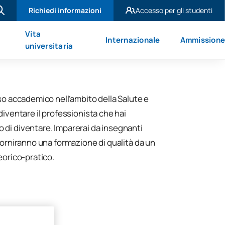
Richiedi informazioni
Accesso per gli studenti
UAX Madrid
Vita
Internazionale
Ammission
UAX Mare Nostrum
universitaria
rso accademico nell’ambito della Salute e
diventare il professionista che hai
di diventare. Imparerai da insegnanti
 forniranno una formazione di qualità da un
eorico-pratico.