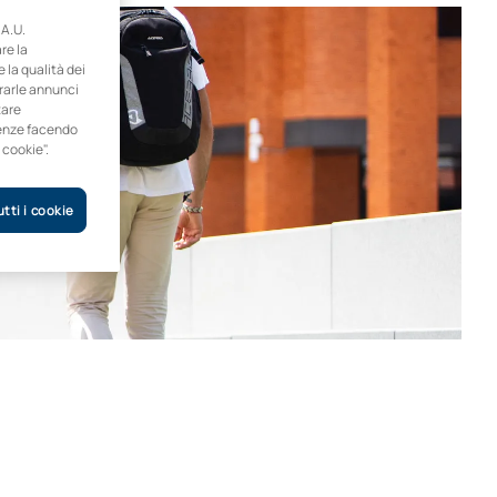
A.U.
re la
e la qualità dei
trarle annunci
tare
erenze facendo
 cookie".
tti i cookie