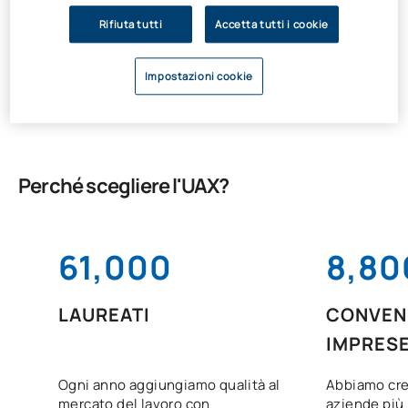
Rifiuta tutti
Accetta tutti i cookie
Gli studenti che desiderino conseguire questa
microcredenziale potranno richiedere una borsa di studio
Santander e ottenere fino al 100% del finanziamento del
Impostazioni cookie
costo (300 €).
Perché scegliere l'UAX?
61,000
8,80
LAUREATI
CONVENZ
IMPRES
Ogni anno aggiungiamo qualità al
Abbiamo cre
mercato del lavoro con
aziende più 