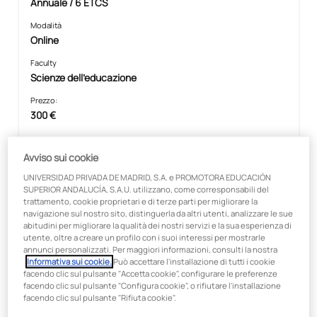
Annuale / 6 ETCS
Modalità
Online
Faculty
Scienze dell'educazione
Prezzo:
300 €
Avviso sui cookie
In collaborazione con:
UNIVERSIDAD PRIVADA DE MADRID, S.A. e PROMOTORA EDUCACIÓN
SUPERIOR ANDALUCÍA, S.A.U. utilizzano, come corresponsabili del
trattamento, cookie proprietari e di terze parti per migliorare la
navigazione sul nostro sito, distinguerla da altri utenti, analizzare le sue
abitudini per migliorare la qualità dei nostri servizi e la sua esperienza di
utente, oltre a creare un profilo con i suoi interessi per mostrarle
annunci personalizzati. Per maggiori informazioni, consulti la nostra
Informativa sui cookie.
Può accettare l'installazione di tutti i cookie
facendo clic sul pulsante "Accetta cookie", configurare le preferenze
Borse di studio Santander |
facendo clic sul pulsante "Configura cookie", o rifiutare l'installazione
facendo clic sul pulsante "Rifiuta cookie".
Microcredenciali 2026 – II edizione