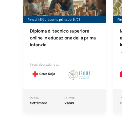
Fino al 45% di sconto prima del 14/08
Fino al 
Diploma di tecnico superiore
Mast
online in educazione della prima
e Co
infanzia
Inse
In line
In collaborazione con:
In col
Inizio:
Durata:
Inizio:
Settembre
2 anni
Ottob