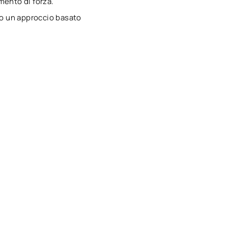
amento di forza.
ndo un approccio basato