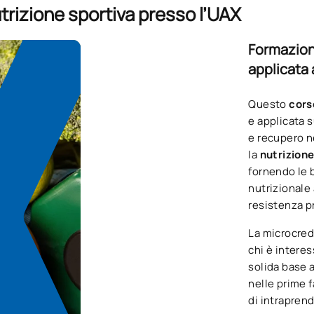
trizione sportiva presso l’UAX
Formazion
applicata 
Questo
cors
e applicata 
e recupero ne
la
nutrizione
fornendo le 
nutrizionale 
resistenza p
La microcre
chi è interes
solida base a
nelle prime f
di intraprend