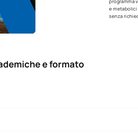
programma ve
e metabolici
senza richie
cademiche e formato
, otterrete un
certificato di micro-credenziale universitario 
di formazione:
rofessionale continuo
.