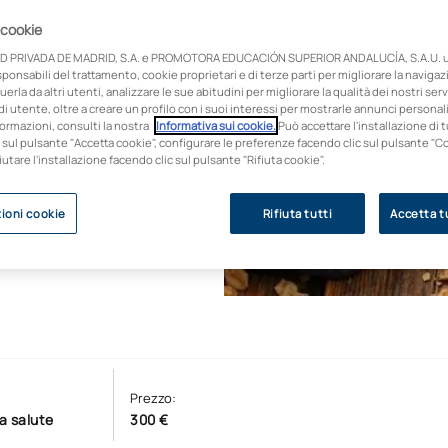
intensità” è un corso
o dell’alimentazione
 cookie
 recupero.
D PRIVADA DE MADRID, S.A. e PROMOTORA EDUCACIÓN SUPERIOR ANDALUCÍA, S.A.U. ut
onsabili del trattamento, cookie proprietari e di terze parti per migliorare la naviga
ccio scientifico e
uerla da altri utenti, analizzare le sue abitudini per migliorare la qualità dei nostri servi
i utente, oltre a creare un profilo con i suoi interessi per mostrarle annunci personali
e il fabbisogno
ormazioni, consulti la nostra
Informativa sui cookie.
Può accettare l'installazione di t
alta intensità, alla
 sul pulsante "Accetta cookie", configurare le preferenze facendo clic sul pulsante "C
fiutare l'installazione facendo clic sul pulsante "Rifiuta cookie".
ioni cookie
Rifiuta tutti
Accetta tu
Prezzo:
la salute
300 €