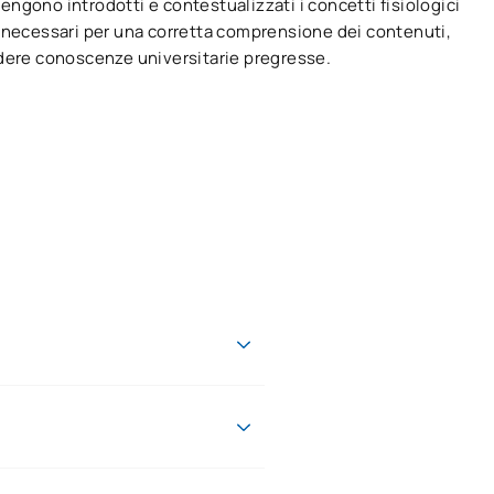
ngono introdotti e contestualizzati i concetti fisiologici
 necessari per una corretta comprensione dei contenuti,
dere conoscenze universitarie pregresse.
rilasciato dall'Universidad