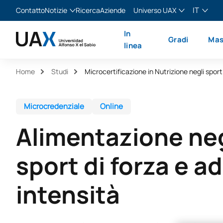
IT
Contatto
Notizie
Ricerca
Aziende
Universo UAX
Blog
The Valley
Italiano
In
Gradi
Mas
Notizie
XTART
English
linea
MIR Asturias
Español
Home
Studi
Français
Microcredenziale
Online
Alimentazione neg
sport di forza e ad
intensità