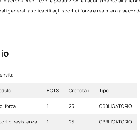
dei macronutrienti con le prestazioni e l’adattamento all’allen
nali generali applicabili agli sport di forza e resistenza seco
io
tensità
odulo
ECTS
Ore totali
Tipo
di forza
1
25
OBBLIGATORIO
ort di resistenza
1
25
OBBLIGATORIO