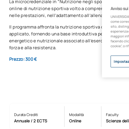
La microcredenziale in “Nutrizione negli sport di forza e 
online di nutrizione sportiva volto a comprendere il ruol
Avviso sui
nelle prestazioni, nell’adattamento all’allenamento e nel
UNIVERSIDA
come corresp
Il programma affronta la nutrizione sportiva con un appro
sito, disting
esperienza d
applicato, fornendo una base introduttiva per interpretar
maggiori inf
energetico e nutrizionale associato all’esercizio fisico ad 
facendo clic
cookie", o ri
forza e alla resistenza.
Prezzo: 300 €
Impostaz
Durata Crediti
Modalità
Faculty
Annuale / 2 ECTS
Online
Scienze del