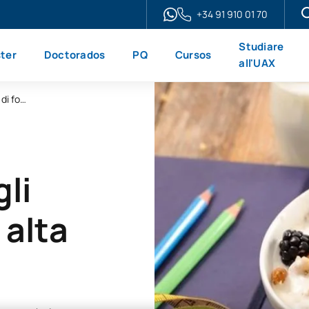
+34 91 910 01 70
Studiare
ter
Doctorados
PQ
Cursos
all'UAX
Microcertificazione in Nutrizione negli sport di forza e intensità
li
 alta