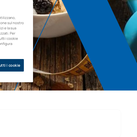
ilizzano,
zione sul nostro
zi e la sua
zzati. Per
utti i cookie
onfigura
tti i cookie