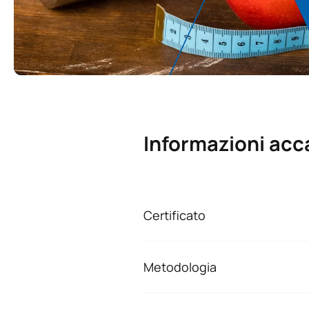
Informazioni ac
Certificato
Al termine del micro-credenziale
Alfonso X el Sabio (UAX).
Metodologia
Le micro-credenziali sono corsi 
Metodologia
Progettati per lo
sviluppo p