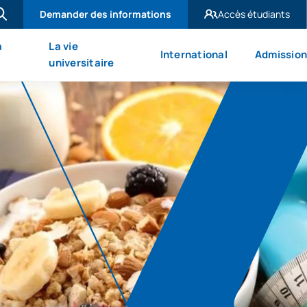
Demander des informations
Accès étudiants
UAX Madrid
à
La vie
International
Admission
UAX Mare Nostrum
universitaire