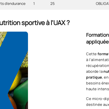
rts d'endurance
1
25
OBLIGA
trition sportive à l'UAX ?
Formation
appliquée
Cette
format
à l'alimentat
récupération
aborde la
nut
pratique
, e
besoins éner
haute intens
Ce micro-di
destinée aux