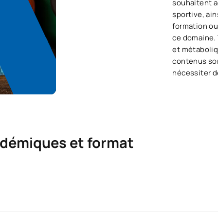
souhaitent a
sportive, ain
formation ou
ce domaine. 
et métaboli
contenus son
nécessiter d
adémiques et format
obtiendrez un
certificat de micro-crédit universitaire délivré 