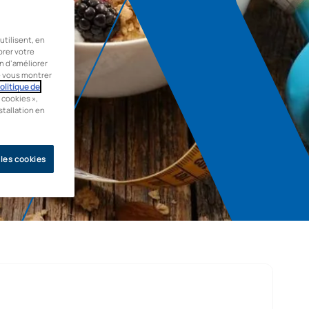
tilisent, en
orer votre
in d’améliorer
de vous montrer
olitique de
 cookies »,
stallation en
 les cookies