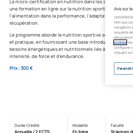
La micro-certification en nutrition dans les sports de for
une formation en ligne sur la nutrition sportive visant à 
Avis sur l
l'alimentation dans la performance, l'adaptation à l'entra
UNIVERSIDA
récupération.
tant que co
navigation s
la qualité d
Le programme aborde la nutrition sportive sous un angle à
des publicit
et pratique, en fournissant une base introductive permet
cookies
. Vo
configurer v
besoins énergétiques et nutritionnels liés à l’exercice 
cliquant sur
intensité, de force et d’endurance.
Prix : 300 €
Paramètr
Durée Crédits
Modalité
Faculté
Annuelle / 2 ECTS
En ligne
Sciences d