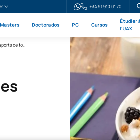
R
+34 91 910 01 70
ais
Étudier 
Masters
Doctorados
PC
Cursos
h
l'UAX
ol
Micro-certificat « Nutrition dans les sports de force et d'intensité »
no
les