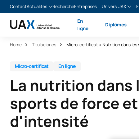
F
Contact
Actualités
Recherche
Entreprises
Univers UAX
Blog
The Valley
Franç
En
Diplômes
Actualités
XTART
Englis
ligne
MIR Asturias
Españ
Home
Titulaciones
Italia
Micro-certificat
En ligne
La nutrition dans 
sports de force et
d'intensité