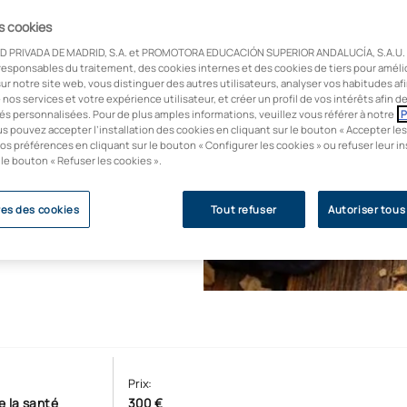
ce et d'intensité est
comprendre le rôle de
es cookies
înement et la
D PRIVADA DE MADRID, S.A. et PROMOTORA EDUCACIÓN SUPERIOR ANDALUCÍA, S.A.U. u
responsables du traitement, des cookies internes et des cookies de tiers pour améli
ur notre site web, vous distinguer des autres utilisateurs, analyser vos habitudes af
e nos services et votre expérience utilisateur, et créer un profil de vos intérêts afin 
 la fois scientifique
és personnalisées. Pour de plus amples informations, veuillez vous référer à notre
P
tant d’interpréter les
us pouvez accepter l’installation des cookies en cliquant sur le bouton « Accepter les
os préférences en cliquant sur le bouton « Configurer les cookies » ou refuser leur in
physique de haute
 le bouton « Refuser les cookies ».
es des cookies
Tout refuser
Autoriser tous
Prix:
e la santé
300 €