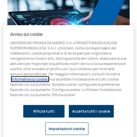
Avviso sui cookie
UNIVERSIDAD PRIVADA DE MADRID, S.A. e PROMOTORA EDUCACIÓN
SUPERIOR ANDALUCÍA, S.A.U. utilizzano, come corresponsabili del
trattamento, cookie proprietari e di terze parti per migliorare la
navigazione sul nostro sito, distinguerla da altri utenti, analizzare le sue
abitudini per migliorare la qualità dei nostri servizi e la sua esperienza di
utente, oltre a creare un profilo con i suoi interessi per mostrarle
annunci personalizzati. Per maggiori informazioni, consulti la nostra
Informativa sui cookie.
Può accettare l'installazione di tutti i cookie
facendo clic sul pulsante "Accetta cookie", configurare le preferenze
Durata Crediti
facendo clic sul pulsante "Configura cookie", o rifiutare l'installazione
50 ore / 2 ECTS
facendo clic sul pulsante "Rifiuta cookie".
Modalità
Online
Rifiuta tutti
Accetta tutti i cookie
Faculty
Affari e tecnologia
Impostazioni cookie