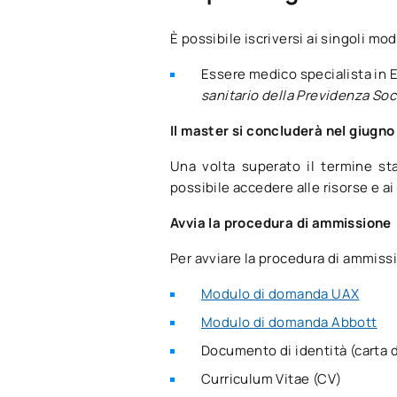
M131504
Unità di nut
apprendimento attivo.
Supervisione dei contenuti:
Iris
È possibile iscriversi ai singoli mod
l'Ospedale Universitario Quirón 
In entrambi i casi, le date e il 
M131505
Nutriecono
rendere l'incontro una pietra mil
Essere medico specialista in 
Coordinatori del modulo:
sanitario della Previdenza Soc
Qual è la nostra metodologia?
M131506
Prescrizione
Modulo 1: Fondamenti di nutrizi
Il master si concluderà nel giugn
Online:
potrete pianificare 
Coordinatore:
Carmen Fernande
Nutrizione n
un formato perfettamente s
Una volta superato il termine st
M131507
chirurgici
possibile accedere alle risorse e a
Autore:
Paloma Celada Rodrígu
Flessibile:
potrete studiare 
ricerca AFUSAN su nutrizione e s
7 giorni su 7.
Avvia la procedura di ammissione
M131508
Malnutrizion
Modulo 2: Sistemi di rilevament
Approvato dall'Università A
Per avviare la procedura di ammiss
esperienza.
Malnutrizion
Coordinatore:
Alicia Moreno Bo
M131509
Modulo di domanda UAX
mediche
Autore:
Luisa Andrea Solano Pé
Modulo di domanda Abbott
M131510
Nutrizione c
Documento di identità (carta d
Modulo 3: Nutrizione e muscoli
Curriculum Vitae (CV)
Coordinatore:
Samara Palma Mil