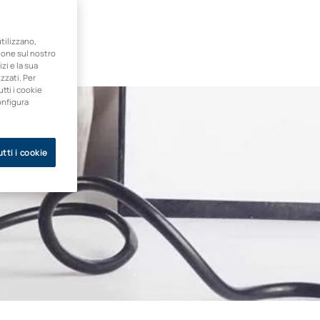
ilizzano,
zione sul nostro
zi e la sua
zzati. Per
utti i cookie
onfigura
tti i cookie