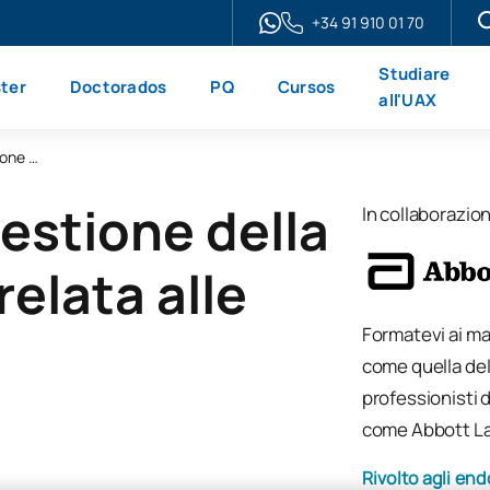
+34 91 910 01 70
Studiare
ter
Doctorados
PQ
Cursos
all'UAX
Master online sulla gestione della malnutrizione correlata alla malattia
Gestione della
In collaborazio
elata alle
Formatevi ai mas
come quella dell
professionisti 
come Abbott La
Rivolto agli end