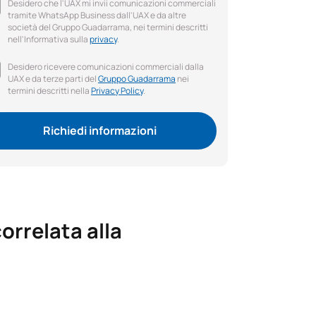
Desidero che l'UAX mi invii comunicazioni commerciali
tramite WhatsApp Business dall'UAX e da altre
società del Gruppo Guadarrama, nei termini descritti
nell'Informativa sulla
privacy
.
Desidero ricevere comunicazioni commerciali dalla
UAX e da terze parti del
Gruppo Guadarrama
nei
termini descritti nella
Privacy Policy
.
Richiedi informazioni
orrelata alla