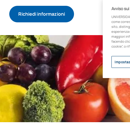
Avviso sui
Richiedi informazioni
UNIVERSIDA
come corresp
sito, disting
esperienza d
maggiori inf
facendo clic
cookie", o ri
Impostaz