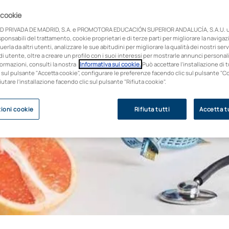
 cookie
D PRIVADA DE MADRID, S.A. e PROMOTORA EDUCACIÓN SUPERIOR ANDALUCÍA, S.A.U. ut
onsabili del trattamento, cookie proprietari e di terze parti per migliorare la naviga
uerla da altri utenti, analizzare le sue abitudini per migliorare la qualità dei nostri servi
i utente, oltre a creare un profilo con i suoi interessi per mostrarle annunci personali
ormazioni, consulti la nostra
Informativa sui cookie.
Può accettare l'installazione di t
 sul pulsante "Accetta cookie", configurare le preferenze facendo clic sul pulsante "C
fiutare l'installazione facendo clic sul pulsante "Rifiuta cookie".
ioni cookie
Rifiuta tutti
Accetta tu