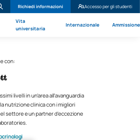
Richiedi informazioni
Accesso per gli studenti
UAX Madrid
Vita
Internazionale
Ammission
UAX Mare Nostrum
universitaria
ne con:
simi livelli in un'area all'avanguardia
a nutrizione clinica con i migliori
del settore e un partner d'eccezione
boratories.
ocrinologi