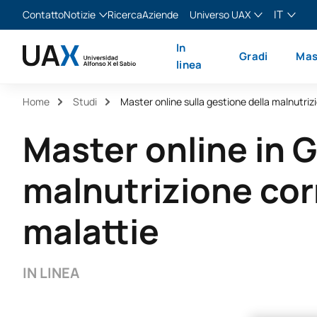
IT
Contatto
Notizie
Ricerca
Aziende
Universo UAX
Blog
The Valley
Italiano
In
Gradi
Mas
Notizie
XTART
English
linea
MIR Asturias
Español
Home
Studi
Français
Master online in 
malnutrizione corr
malattie
IN LINEA