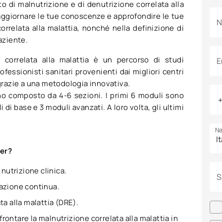
tto di malnutrizione e di denutrizione correlata alla
ai aggiornare le tue conoscenze e approfondire le tue
N
rrelata alla malattia, nonché nella definizione di
aziente.
e correlata alla malattia è un percorso di studi
E
fessionisti sanitari provenienti dai migliori centri
 grazie a una metodologia innovativa.
uno composto da 4-6 sezioni. I primi 6 moduli sono
 di base e 3 moduli avanzati. A loro volta, gli ultimi
Na
ter?
nutrizione clinica.
S
mazione continua.
ta alla malattia (DRE).
rontare la malnutrizione correlata alla malattia in