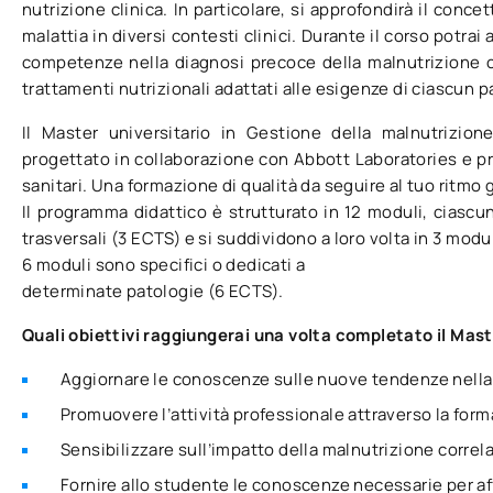
nutrizione clinica. In particolare, si approfondirà il conce
malattia in diversi contesti clinici. Durante il corso potr
competenze nella diagnosi precoce della malnutrizione co
trattamenti nutrizionali adattati alle esigenze di ciascun p
Il Master universitario in Gestione della malnutrizion
progettato in collaborazione con Abbott Laboratories e pro
sanitari. Una formazione di qualità da seguire al tuo ritmo
Il programma didattico è strutturato in 12 moduli, ciasc
trasversali (3 ECTS) e si suddividono a loro volta in 3 moduli
6 moduli sono specifici o dedicati a
determinate patologie (6 ECTS).
Quali obiettivi raggiungerai una volta completato il Mas
Aggiornare le conoscenze sulle nuove tendenze nella 
Promuovere l’attività professionale attraverso la for
Sensibilizzare sull’impatto della malnutrizione correla
Fornire allo studente le conoscenze necessarie per aff