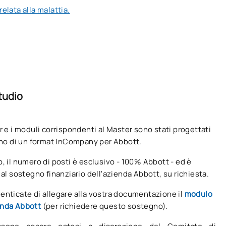
OB
6
lata alla malattia.
ione e Nutrizione Sportiva.
OB
6
 Luis Maté,
responsabile del
isioterapia. Laurea in Scienze
OB
6
60
tudio
e dell'Ospedale Universitario
r e i moduli corrispondenti al Master sono stati progettati
esso l'Ospedale Universitario
erno di un format InCompany per Abbott.
, il numero di posti è esclusivo - 100% Abbott - ed è
 al sostegno finanziario dell'azienda Abbott, su richiesta.
ione dell'Ospedale Universitario
enticate di allegare alla vostra documentazione il
modulo
nda Abbott
(per richiedere questo sostegno).
e socio-sanitaria, Analisi