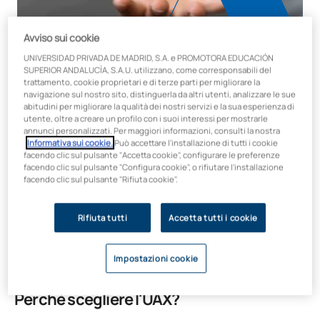
Avviso sui cookie
UNIVERSIDAD PRIVADA DE MADRID, S.A. e PROMOTORA EDUCACIÓN
SUPERIOR ANDALUCÍA, S.A.U. utilizzano, come corresponsabili del
trattamento, cookie proprietari e di terze parti per migliorare la
Durata Crediti
navigazione sul nostro sito, distinguerla da altri utenti, analizzare le sue
25 ore / 1 ECTS
abitudini per migliorare la qualità dei nostri servizi e la sua esperienza di
utente, oltre a creare un profilo con i suoi interessi per mostrarle
Modalità
annunci personalizzati. Per maggiori informazioni, consulti la nostra
Online
Informativa sui cookie.
Può accettare l'installazione di tutti i cookie
facendo clic sul pulsante "Accetta cookie", configurare le preferenze
Faculty
facendo clic sul pulsante "Configura cookie", o rifiutare l'installazione
Scienze dell'educazione
facendo clic sul pulsante "Rifiuta cookie".
Prezzo:
300 €
Rifiuta tutti
Accetta tutti i cookie
Impostazioni cookie
Perché scegliere l'UAX?