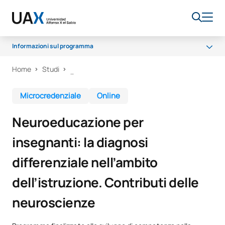
Informazioni sul programma
Home
Studi
Perché UAX
Cosa imparerai?
Microcredenziale
Online
Certificato e metodologia
Neuroeducazione per
insegnanti: la diagnosi
differenziale nell’ambito
dell’istruzione. Contributi delle
neuroscienze