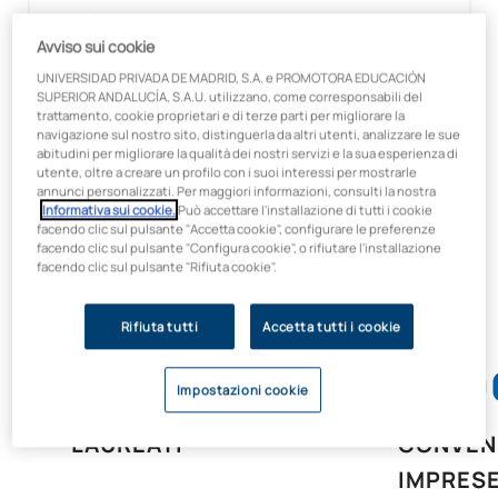
Modalità
Online
Avviso sui cookie
UNIVERSIDAD PRIVADA DE MADRID, S.A. e PROMOTORA EDUCACIÓN
Faculty
SUPERIOR ANDALUCÍA, S.A.U. utilizzano, come corresponsabili del
Facoltà di Economia e Tecnologia
trattamento, cookie proprietari e di terze parti per migliorare la
navigazione sul nostro sito, distinguerla da altri utenti, analizzare le sue
Prezzo:
abitudini per migliorare la qualità dei nostri servizi e la sua esperienza di
300 €
utente, oltre a creare un profilo con i suoi interessi per mostrarle
annunci personalizzati. Per maggiori informazioni, consulti la nostra
Informativa sui cookie.
Può accettare l'installazione di tutti i cookie
facendo clic sul pulsante "Accetta cookie", configurare le preferenze
facendo clic sul pulsante "Configura cookie", o rifiutare l'installazione
facendo clic sul pulsante "Rifiuta cookie".
Perché scegliere l'UAX?
Rifiuta tutti
Accetta tutti i cookie
61,000
8,80
Impostazioni cookie
LAUREATI
CONVENZ
IMPRES