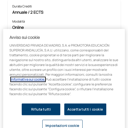
Durata Crediti
Annuale / 2 ECTS
Modalità
Online
Faculty
Avviso sui cookie
Scienze della salute
UNIVERSIDAD PRIVADA DE MADRID, S.A. e PROMOTORA EDUCACIÓN
SUPERIOR ANDALUCÍA, S.A.U. utilizzano, come corresponsabili del
Prezzo:
trattamento, cookie proprietari e di terze parti per migliorare la
300 €
navigazione sul nostro sito, distinguerla da altri utenti, analizzare le sue
abitudini per migliorare la qualità dei nostri servizi e la sua esperienza di
utente, oltre a creare un profilo con i suoi interessi per mostrarle
annunci personalizzati. Per maggiori informazioni, consulti la nostra
Informativa sui cookie.
Può accettare l'installazione di tutti i cookie
In collaborazione con:
facendo clic sul pulsante "Accetta cookie", configurare le preferenze
facendo clic sul pulsante "Configura cookie", o rifiutare l'installazione
facendo clic sul pulsante "Rifiuta cookie".
Rifiuta tutti
Accetta tutti i cookie
Impostazioni cookie