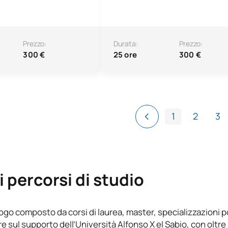
Prezzo:
Durata:
Prezzo:
300 €
25 ore
300 €
1
2
3
i percorsi di studio
logo composto da corsi di laurea, master, specializzazioni p
e sul supporto dell’Università Alfonso X el Sabio, con oltre 