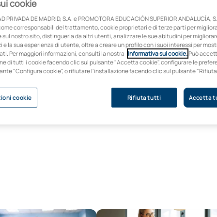
sui cookie
D PRIVADA DE MADRID, S.A. e PROMOTORA EDUCACIÓN SUPERIOR ANDALUCÍA, S.
come corresponsabili del trattamento, cookie proprietari e di terze parti per migliora
sul nostro sito, distinguerla da altri utenti, analizzare le sue abitudini per migliorar
zi e la sua esperienza di utente, oltre a creare un profilo con i suoi interessi per mos
ti. Per maggiori informazioni, consulti la nostra
Informativa sui cookie.
Può accet
one di tutti i cookie facendo clic sul pulsante "Accetta cookie", configurare le pref
sante "Configura cookie", o rifiutare l'installazione facendo clic sul pulsante "Rifiuta
ioni cookie
Rifiuta tutti
Accetta tu
in Scienze dell'educazione primaria
Master universitario online in psi