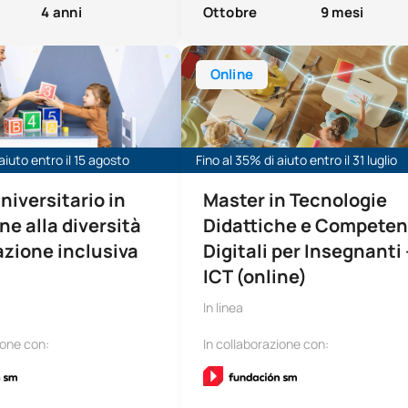
4 anni
Ottobre
9 mesi
tario in Attenzione alla diversità ed educazione inclusiva (onl
Master online in Tecnologia dell'i
Online
aiuto entro il 15 agosto
Fino al 35% di aiuto entro il 31 luglio
niversitario in
Master in Tecnologie
ne alla diversità
Didattiche e Compete
zione inclusiva
Digitali per Insegnanti 
ICT (online)
In linea
ione con:
In collaborazione con: