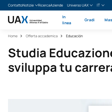
IT
Contatto
Notizie
Ricerca
Aziende
Universo UAX
Blog
The Valley
Italiano
In
Gradi
Mas
Notizie
XTART
English
linea
MIR Asturias
Español
Home
Offerta accademica
Educación
Français
Studia Educazione
sviluppa tu carre