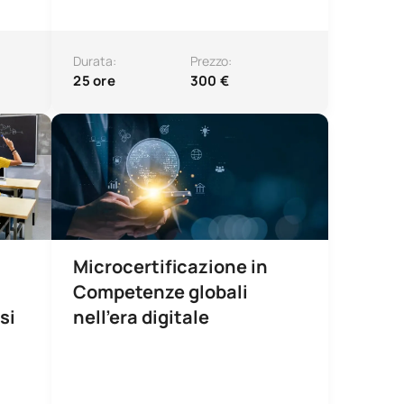
Durata:
Prezzo:
25 ore
300 €
e nell'ambito dell'istruzione. Contributi delle neuroscienze
a preparazione ai concorsi pubblici per l'insegnamento nella 
Microcertificazione in Competenze globali nell'ambito 
Microcertificazione in
Competenze globali
si
nell'era digitale