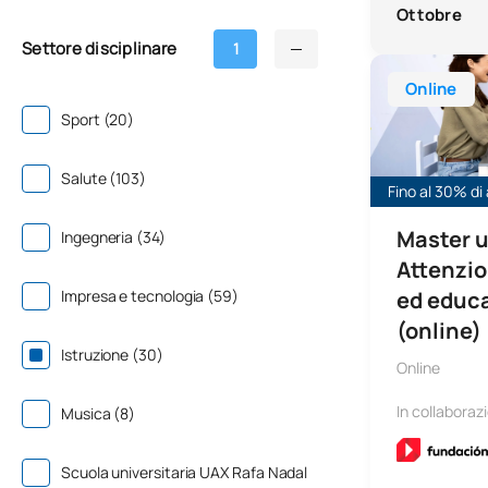
Ottobre
Settore disciplinare
1
Master universi
Online
Sport (20)
Salute (103)
Fino al 30% di 
Master u
Ingegneria (34)
Attenzio
Impresa e tecnologia (59)
ed educa
(online)
Istruzione (30)
Online
In collaboraz
Musica (8)
Scuola universitaria UAX Rafa Nadal