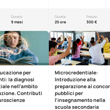
Durata:
Durata:
Prezzo:
9 mesi
25 ore
300 €
e in Neuroeducazione per insegnanti - La diagnosi differenzial
Microcredenziale: Introduzione all
ucazione per
Microcredentiale:
ti: la diagnosi
Introduzione alla
ziale nell’ambito
preparazione ai concor
ruzione. Contributi
pubblici per
uroscienze
l'insegnamento nella
scuola secondaria