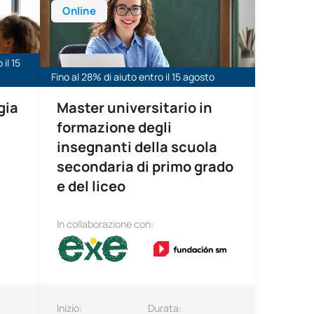
Online
il 15
Fino al 28% di aiuto entro il 15 agosto
gia
Master universitario in
formazione degli
insegnanti della scuola
secondaria di primo grado
e del liceo
In collaborazione con:
Inizio:
Durata: