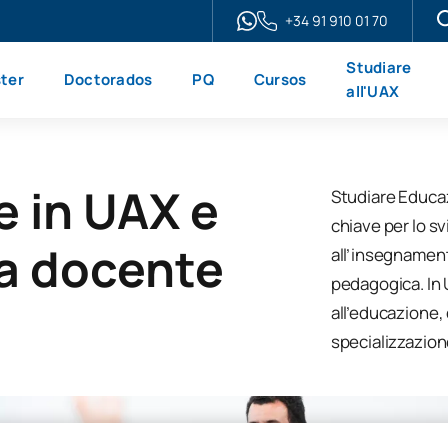
+34 91 910 01 70
Studiare
ter
Doctorados
PQ
Cursos
all'UAX
 in UAX e
Studiare Educaz
chiave per lo sv
ra docente
all’insegnament
pedagogica. In 
all’educazione, 
specializzazion