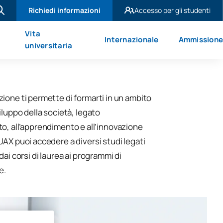
Richiedi informazioni
Accesso per gli studenti
UAX Madrid
Vita
Internazionale
Ammission
UAX Mare Nostrum
universitaria
ione ti permette di formarti in un ambito
iluppo della società, legato
o, all’apprendimento e all’innovazione
UAX puoi accedere a diversi studi legati
dai corsi di laurea ai programmi di
e.