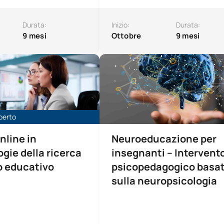
Durata:
Inizio:
Durata:
9 mesi
Ottobre
9 mesi
itario online in Metodologie della ricerca nel campo dell'educ
Microcredenziale in Neuroeducazio
perto
nline in
Neuroeducazione per
gie della ricerca
insegnanti – Intervent
o educativo
psicopedagogico basa
sulla neuropsicologia