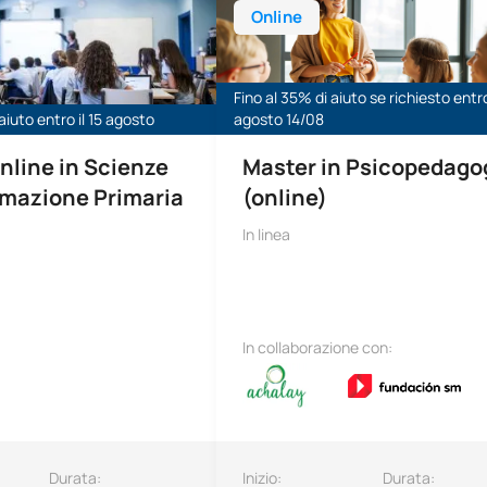
Online
Fino al 35% di aiuto se richiesto entro 
aiuto entro il 15 agosto
agosto 14/08
nline in Scienze
Master in Psicopedago
rmazione Primaria
(online)
In linea
In collaborazione con:
Durata:
Inizio:
Durata: