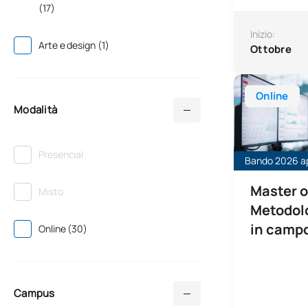
(17)
Inizio:
Arte e design (1)
Ottobre
Master univers
Online
Modalità
Presencial
Bando 2026 a
Master o
Misto
Metodolo
in camp
Online (30)
Campus