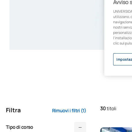
Avviso 
UNIVERSIDA
utilizzano, 
navigazione 
nostri servi
personalizza
l'installazi
clic sul pul
Impostaz
30
titoli
Filtra
Rimuovi i filtri
(1)
Tipo di corso
Laurea online 