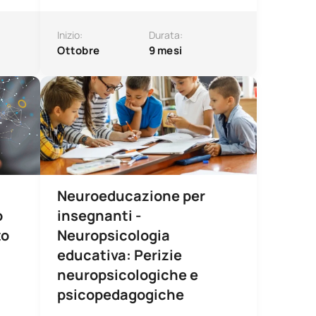
Inizio:
Durata:
Ottobre
9 mesi
azione
ne per insegnanti – Intervento psicopedagogico basato sulla
Neuroeducazione per insegnanti - Neuropsicologia ed
Neuroeducazione per
o
insegnanti -
to
Neuropsicologia
educativa: Perizie
neuropsicologiche e
psicopedagogiche