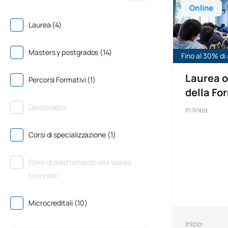
Online
Laurea (4)
Masters y postgrados (14)
Fino al 30% di 
Laurea o
Percorsi Formativi (1)
della Fo
Doctorados
In linea
Corsi di specializzazione (1)
Corsi di adattamento alla laurea
triennale
Microcreditali (10)
Inizio: