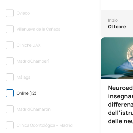
Oviedo
Inizio:
Ottobre
Villanueva de la Cañada
Microcredenzial
Cliniche UAX
Madrid Chamberí
Málaga
Neuroed
Online (12)
insegnan
differen
Madrid Chamartín
dell’ist
delle ne
Clínica Odontológica – Madrid