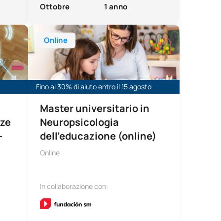
Ottobre
1 anno
ine)
struzione (Master TIC)
Master universitario in Neuropsicologia dell'educazio
Online
Fino al 30% di aiuto entro il 15 agosto
Master universitario in
nze
Neuropsicologia
-
dell'educazione (online)
Online
In collaborazione con: