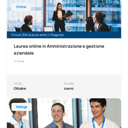
Laurea online in Amministrazione e gestione aziendale
Online
Fino al 25% di aiuto entro il 15 agosto
Laurea online in Amministrazione e gestione
aziendale
In linea
Inizio:
Durata:
Ottobre
4 anni
Laurea in Business Analytics a Malaga
Malaga