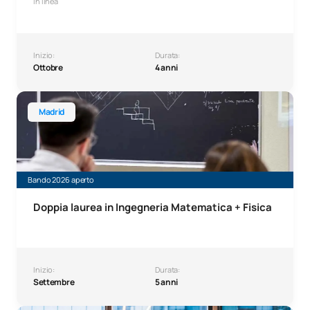
In linea
Inizio:
Durata:
Ottobre
4 anni
Doppia laurea in Ingegneria Matematica e Fisica
Madrid
Bando 2026 aperto
Doppia laurea in Ingegneria Matematica + Fisica
Inizio:
Durata:
Settembre
5 anni