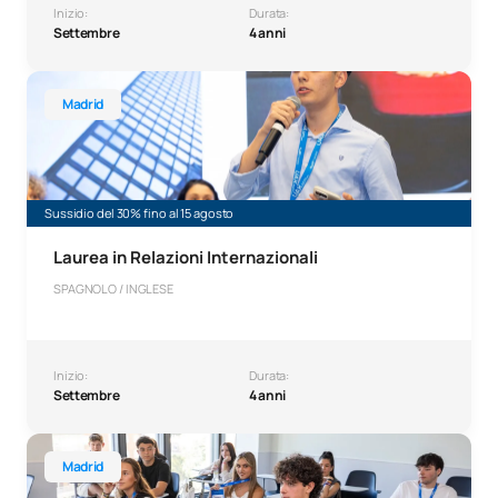
Inizio:
Durata:
Settembre
4 anni
Laurea in Relazioni internazionali
Madrid
Sussidio del 30% fino al 15 agosto
Laurea in Relazioni Internazionali
SPAGNOLO / INGLESE
Inizio:
Durata:
Settembre
4 anni
Laurea in Giurisprudenza
Madrid