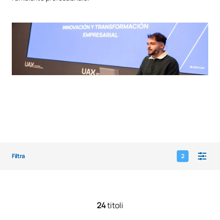
Filtra
2
24
titoli