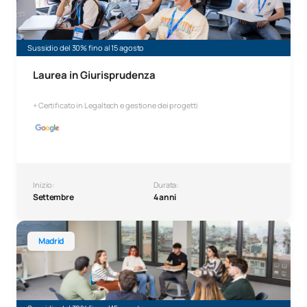
Sussidio del 30% fino al 15 agosto
Laurea in Giurisprudenza
+ Certificato in Legaltech e gestione dei progetti
Inizio:
Durata:
Settembre
4 anni
Laurea in Marketing
Madrid