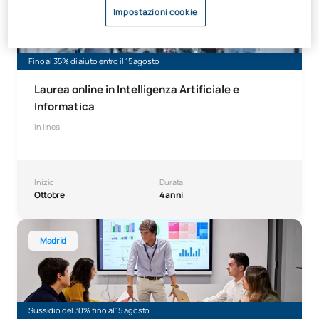
Impostazioni cookie
Fino al 35% di aiuto entro il 15 agosto
Laurea online in Intelligenza Artificiale e
Informatica
In linea
Inizio:
Durata:
Ottobre
4 anni
Laurea in Amministrazione e Gestione Aziendale
Madrid
Sussidio del 30% fino al 15 agosto