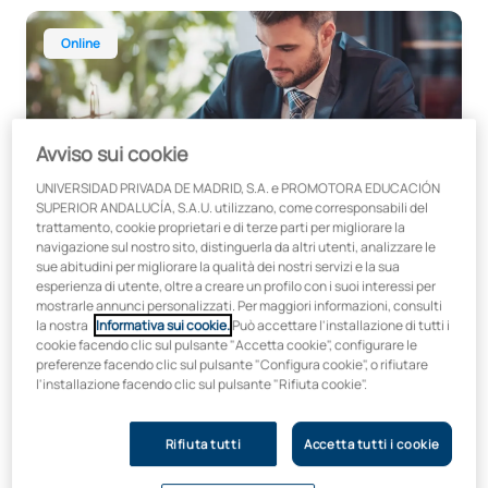
Laurea online in Giurisprudenza
Online
Avviso sui cookie
Fino al 25% di aiuto entro il 15 agosto
UNIVERSIDAD PRIVADA DE MADRID, S.A. e PROMOTORA EDUCACIÓN
Laurea online in Giurisprudenza
SUPERIOR ANDALUCÍA, S.A.U. utilizzano, come corresponsabili del
Online
trattamento, cookie proprietari e di terze parti per migliorare la
navigazione sul nostro sito, distinguerla da altri utenti, analizzare le
In collaborazione con:
sue abitudini per migliorare la qualità dei nostri servizi e la sua
esperienza di utente, oltre a creare un profilo con i suoi interessi per
mostrarle annunci personalizzati. Per maggiori informazioni, consulti
la nostra
Informativa sui cookie.
Può accettare l'installazione di tutti i
cookie facendo clic sul pulsante "Accetta cookie", configurare le
preferenze facendo clic sul pulsante "Configura cookie", o rifiutare
l'installazione facendo clic sul pulsante "Rifiuta cookie".
Inizio:
Durata:
Ottobre
4 anni
Rifiuta tutti
Accetta tutti i cookie
Laurea online in Intelligenza artificiale e Informatica
Online