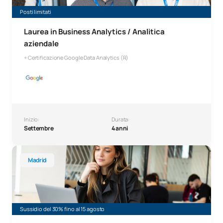
Posti limitati
Laurea in Business Analytics / Analitica
aziendale
+ Certificazione Google Data Analytics (R)
Inizio:
Durata:
Settembre
4 anni
Laurea in Business Analytics
Madrid
Sussidio del 30% fino al 15 agosto