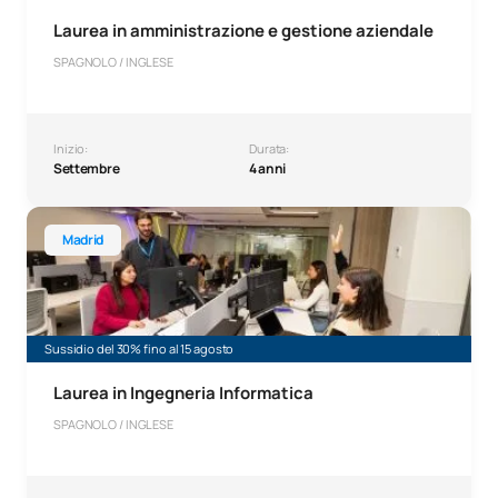
Laurea in amministrazione e gestione aziendale
SPAGNOLO / INGLESE
Inizio:
Durata:
Settembre
4 anni
Laurea in Ingegneria Informatica
Madrid
Sussidio del 30% fino al 15 agosto
Laurea in Ingegneria Informatica
SPAGNOLO / INGLESE