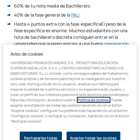
60% de tu nota media de Bachillerato
40% de la fase general de la
PAU
Hasta 4 puntos extra con la fase específicaEl peso de la
fase específica es enorme. Muchos estudiantes con una
nota de bachillerato discreta consiguen entrar en la
universidad que quieren gracias a una buena
preparación
de Selectividad
. No lo subestimes.
Aviso de cookies
Ciclo Formativo de Grado Superior (CFGS).
Si tienes un
UNIVERSIDAD PRIVADA DE MADRID, S.A., PROMOTORA EDUCACIÓN
título de Técnico Superior en una familia afín (Proyectos y
SUPERIOR ANDALUCÍA, S.A.U. y CENTRO UNIVERSITARIO ALFONSO X EL
Obras de Edificación, Diseño de Interiores), puedes
SABIO ASTURIAS, S.L.U. utilizan, como corresponsables del tratamiento,
acceder directamente. Si la nota de corte es alta, puedes
cookies propias y de terceros para mejorar su navegación por nuestro
sitio web, distinguirle de otros usuarios, analizar sus hábitos para
presentarte también a la fase específica de la EBAU para
mejorar la calidad de nuestros servicios y su experiencia de usuario, y
mejorar tu puntuación.
crear un perfil de sus intereses para mostrarle anuncios personalizados.
Para más información, acceda a nuestra
Política de cookies.
. Puede
Otras vías de acceso.
Pruebas de acceso para mayores
aceptar la instalación de todas las cookies haciendo clic en el botón
de 25, 40 y 45 años. Estudiantes internacionales: acceso a
“Aceptar cookies”, configurar tus preferencias haciendo clic en el botón
través de las PCE de UNEDasiss.
“Configurar cookies”, o rechazar su instalación, haciendo clic en el botón
“Rechazar cookies”.
Universidades privadas.
La nota mínima legal es un
5,000, pero la mayoría tienen procesos de admisión
propios con entrevistas, pruebas de aptitud espacial o
Rechazarlas todas
Aceptar todas las cookies