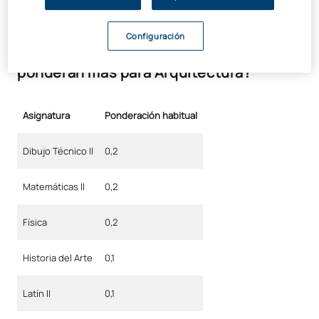
valoración del expediente. El perfil del candidato importa
tanto como la nota.
Configuración
¿Qué asignaturas de Selectividad
ponderan más para Arquitectura?
Asignatura
Ponderación habitual
Dibujo Técnico II
0,2
Matemáticas II
0,2
Física
0,2
Historia del Arte
0,1
Latín II
0,1