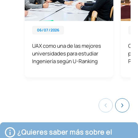
06 / 07 / 2026
07 
UAX como una de las mejores
Cons
universidades para estudiar
prep
Ingeniería según U-Ranking
PAU
¿Quieres saber más sobre el