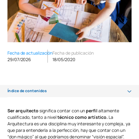
Fecha de actualización
Fecha de publicación
29/07/2026
18/05/2020
Índice de contenidos
¿Qué requisitos académicos necesitas para estudiar Arquitectura?
Ser arquitecto
significa contar con un
perfil
altamente
cualificado, tanto a nivel
técnico como artístico.
La
¿Qué es lo más difícil de estudiar Arquitectura?
Arquitectura es una disciplina muy interesante y compleja, ya
¿Cuánto dura la carrera de Arquitectura? ¿Se necesitan 7 años?
que para entenderla a la perfección, hay que contar con un
“don mágico” al que podríamos denominar “visión espacial”.