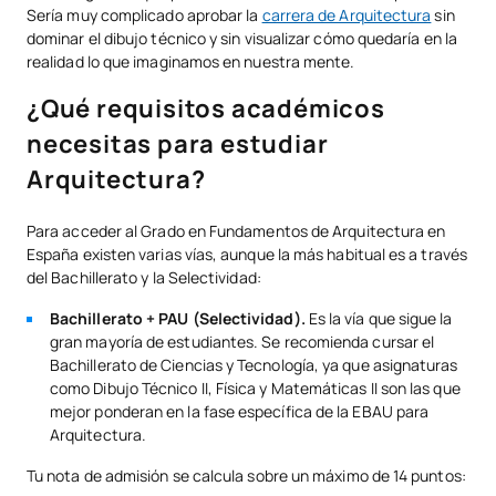
¿Qué cualidades se ha de tener para ser arquitecto?
Sería muy complicado aprobar la
carrera de Arquitectura
sin
dominar el dibujo técnico y sin visualizar cómo quedaría en la
¿Merece la pena estudiar Arquitectura? ¿Es rentable?
realidad lo que imaginamos en nuestra mente.
¿Cuáles son las ramas y especializaciones de la Arquitectura?
¿Qué requisitos académicos
¿Por qué estudiar Arquitectura en UAX?
necesitas para estudiar
Arquitectura?
Resumen
Para acceder al Grado en Fundamentos de Arquitectura en
España existen varias vías, aunque la más habitual es a través
del Bachillerato y la Selectividad:
Bachillerato + PAU (Selectividad).
Es la vía que sigue la
gran mayoría de estudiantes. Se recomienda cursar el
Bachillerato de Ciencias y Tecnología, ya que asignaturas
como Dibujo Técnico II, Física y Matemáticas II son las que
mejor ponderan en la fase específica de la EBAU para
Arquitectura.
Tu nota de admisión se calcula sobre un máximo de 14 puntos: