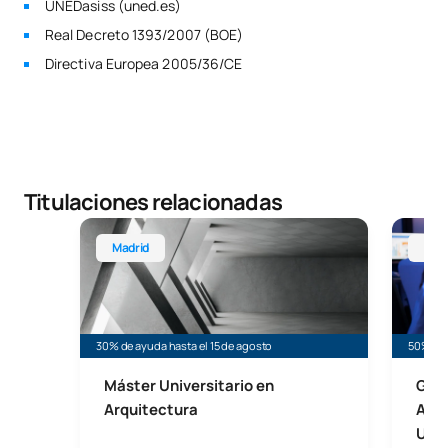
UNEDasiss (uned.es)
Real Decreto 1393/2007 (BOE)
Directiva Europea 2005/36/CE
Titulaciones relacionadas
Máster Universitario en Arquitectura (Habilitante)
Grado e
Madrid
Mad
30% de ayuda hasta el 15 de agosto
50% de 
Máster Universitario en
Gra
Arquitectura
Arqu
Univ