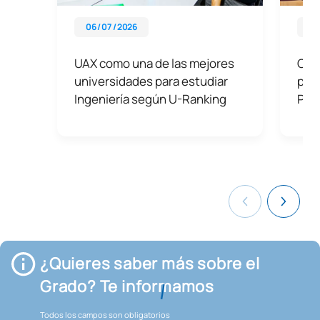
06 / 07 / 2026
07 
UAX como una de las mejores
Cons
universidades para estudiar
prep
Ingeniería según U-Ranking
PAU
¿Quieres saber más sobre el
Grado? Te informamos
Todos los campos son obligatorios