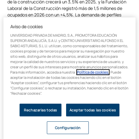
de la construcción crecerá un 3,5% en 2025, y la Fundación
Laboral de la Construcción registró más de 1,5 millones de
ocupados en 2026 con un +4,5%. La demanda de perfiles
especializados en digitalización y sostenibilidad no deja de
Aviso de cookies
crecer.
UNIVERSIDAD PRIVADA DE MADRID, S.A., PROMOTORA EDUCACIÓN
Las principales salidas
SUPERIOR ANDALUCÍA, S.A.U. y CENTRO UNIVERSITARIO ALFONSO X EL
SABIO ASTURIAS, S.L.U. utilizan, como corresponsables del tratamiento,
profesionales de Arquitectura
cookies propias y de terceros para mejorar su navegación por nuestro
sitio web, distinguirle de otros usuarios, analizar sus hábitos para
mejorar la calidad de nuestros servicios y su experiencia de usuario, y
Arquitecto proyectista
crear un perfil de sus intereses para mostrarle anuncios personalizados.
Para más información, acceda a nuestra
Política de cookies.
. Puede
aceptar la instalación de todas las cookies haciendo clic en el botón
Es la salida más tradicional y sigue siendo una de las más
“Aceptar cookies”, configurar tus preferencias haciendo clic en el botón
demandadas.
El arquitecto proyectista diseña edificios
“Configurar cookies”, o rechazar su instalación, haciendo clic en el botón
“Rechazar cookies”.
desde su concepción hasta la redacción del proyecto técnico
completo: plantas, alzados, secciones, memorias
constructivas y presupuesto. Puede especializarse en
Rechazarlas todas
Aceptar todas las cookies
vivienda residencial, edificios industriales, equipamientos
públicos o arquitectura hospitalaria. Para ejercer de forma
autónoma es imprescindible el Máster Habilitante y la
Configuración
colegiación.