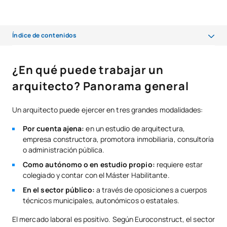
Índice de contenidos
¿En qué puede trabajar un arquitecto? Panorama general
¿En qué puede trabajar un
Las principales salidas profesionales de Arquitectura
arquitecto? Panorama general
¿Qué salidas de Arquitectura tienen más futuro?
Un arquitecto puede ejercer en tres grandes modalidades:
¿Qué formación necesitas para acceder a estas salidas?
Por cuenta ajena:
en un estudio de arquitectura,
¿Qué habilidades aumentan tu empleabilidad como arquitecto?
empresa constructora, promotora inmobiliaria, consultoría
o administración pública.
Como autónomo o en estudio propio:
requiere estar
colegiado y contar con el Máster Habilitante.
En el sector público:
a través de oposiciones a cuerpos
técnicos municipales, autonómicos o estatales.
El mercado laboral es positivo. Según Euroconstruct, el sector