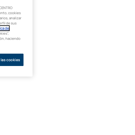
 CENTRO
ento, cookies
rios, analizar
rfil de sus
ica de
kies”,
ción, haciendo
 las cookies