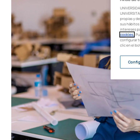
UNIVERSIDA
UNIVERSITAR
propias y de
sus hábitos 
intereses p
cookies.
. P
configurar t
clic en el b
Confi