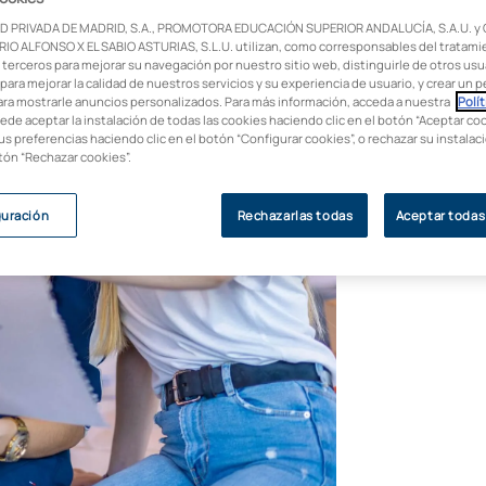
D PRIVADA DE MADRID, S.A., PROMOTORA EDUCACIÓN SUPERIOR ANDALUCÍA, S.A.U. y
IO ALFONSO X EL SABIO ASTURIAS, S.L.U. utilizan, como corresponsables del tratami
 terceros para mejorar su navegación por nuestro sitio web, distinguirle de otros usua
para mejorar la calidad de nuestros servicios y su experiencia de usuario, y crear un pe
ara mostrarle anuncios personalizados. Para más información, acceda a nuestra
Polít
uede aceptar la instalación de todas las cookies haciendo clic en el botón “Aceptar coo
us preferencias haciendo clic en el botón “Configurar cookies”, o rechazar su instala
otón “Rechazar cookies”.
guración
Rechazarlas todas
Aceptar todas