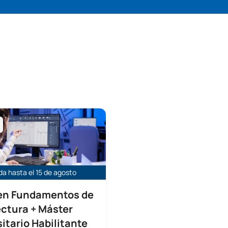
damentos de la Arquitectura
a hasta el 15 de agosto
en Fundamentos de
ectura + Máster
itario Habilitante