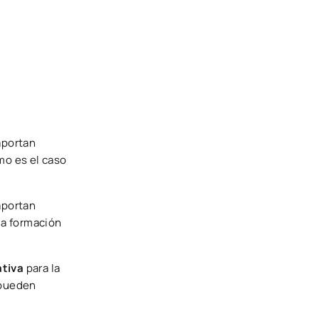
aportan
omo es el caso
aportan
la formación
ativa
para la
 pueden