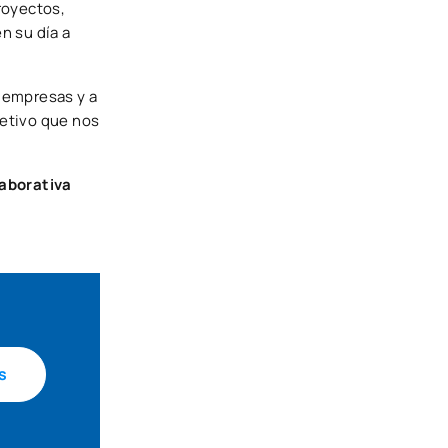
proyectos,
n su día a
s empresas y a
jetivo que nos
laborativa
s