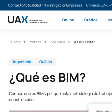
Contacto
Actualidad
Investigación
Empresas
Universo UAX
Blog
The Valley
Es
Online
Grados
Má
Noticias
XTART
En
MIR Asturias
Fr
Ita
Home
Portada
Ingeniería
¿Qué es BIM?
Ingeniería
Qué es
¿Qué es BIM?
Conoce qué es BIM y por qué esta metodología de trabajo 
construcción.
Aviso de 