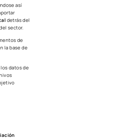
éndose así
aportar
tal
detrás del
del sector.
ementos de
on la base de
 los datos de
chivos
jetivo
ciación