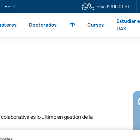
ES
+34 91 910 01 70
pañol
Estudiar 
steres
Doctorados
FP
Cursos
glish
UAX
ançais
liano
colaborativa es lo último en gestión de la
cookies