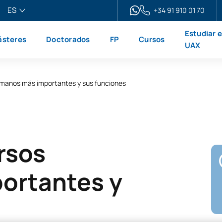
ES
+34 91 910 01 70
pañol
Estudiar 
steres
Doctorados
FP
Cursos
glish
UAX
ançais
liano
umanos más importantes y sus funciones
rsos
ortantes y