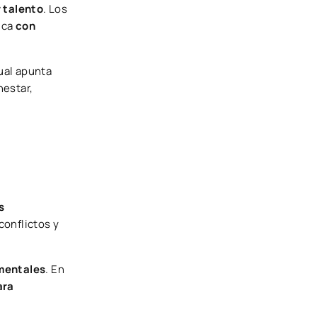
r talento
. Los
ica
con
ual apunta
estar,
s
conflictos y
amentales
. En
ara