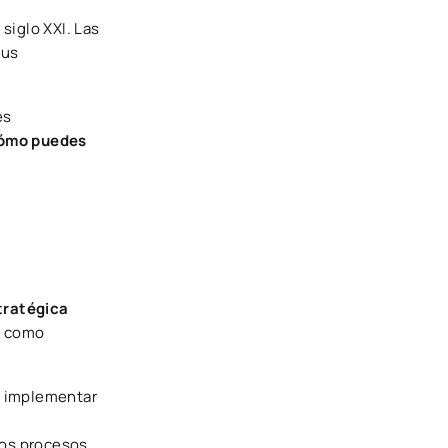
 siglo XXI. Las
sus
es
ómo puedes
stratégica
o como
, implementar
 los procesos