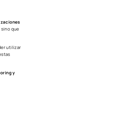
nizaciones
, sino que
er utilizar
estas
oring y