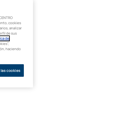
 CENTRO
ento, cookies
rios, analizar
rfil de sus
ica de
kies”,
ción, haciendo
 las cookies