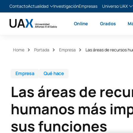
Contacto
Actualidad
Investigación
Empresas
Universo UAX
Blog
The Valley
Es
Online
Grados
Má
Noticias
XTART
En
MIR Asturias
Fr
Ita
Home
Portada
Empresa
Las áreas de recursos h
Empresa
Qué hace
Las áreas de recu
humanos más imp
sus funciones