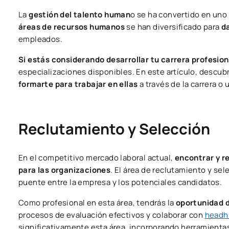
La
gestión del talento human
o se ha convertido en uno
áreas de recursos humanos
se han diversificado para
d
empleados.
Si estás considerando desarrollar tu carrera profesio
especializaciones disponibles. En este artículo, descub
formarte para trabajar en ellas
a través de la carrera o 
Reclutamiento y Selección
En el competitivo mercado laboral actual,
encontrar y r
para las organizaciones
. El área de reclutamiento y s
puente entre la empresa y los potenciales candidatos.
Como profesional en esta área, tendrás la
oportunidad d
procesos de evaluación efectivos y colaborar con
headh
significativamente esta área, incorporando herramientas d