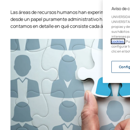
Aviso de 
Las áreas de recursos humanos han experimentado una
UNIVERSIDA
desde un papel puramente administrativo hasta convertir
UNIVERSITAR
contamos en detalle en qué consiste cada área.
propias y de
sus hábitos 
intereses p
cookies.
. P
configurar t
clic en el b
Confi