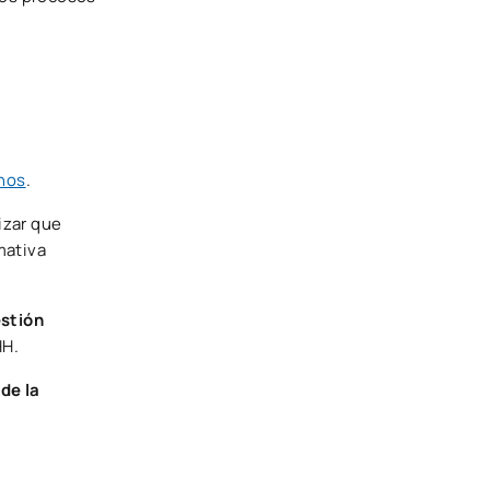
nos
.
izar que
mativa
stión
HH.
de la