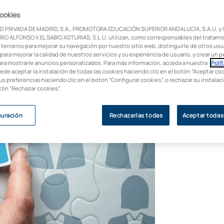
cookies
 profunda transformación, evolucionando
D PRIVADA DE MADRID, S.A., PROMOTORA EDUCACIÓN SUPERIOR ANDALUCÍA, S.A.U. y
se en socios estratégicos del negocio. Te
IO ALFONSO X EL SABIO ASTURIAS, S.L.U. utilizan, como corresponsables del tratami
 terceros para mejorar su navegación por nuestro sitio web, distinguirle de otros usua
para mejorar la calidad de nuestros servicios y su experiencia de usuario, y crear un pe
ara mostrarle anuncios personalizados. Para más información, acceda a nuestra
Polít
uede aceptar la instalación de todas las cookies haciendo clic en el botón “Aceptar coo
us preferencias haciendo clic en el botón “Configurar cookies”, o rechazar su instala
otón “Rechazar cookies”.
guración
Rechazarlas todas
Aceptar todas