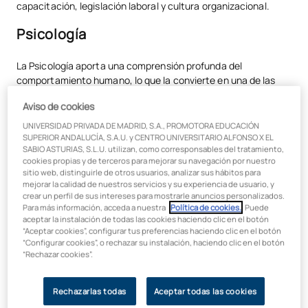
capacitación, legislación laboral y cultura organizacional.
Psicología
La Psicología aporta una comprensión profunda del
comportamiento humano, lo que la convierte en una de las
bases más sólidas para la gestión de personas en una
Aviso de cookies
empresa. Un
Grado en Psicología
te prepara para entender las
motivaciones
,
emociones
y
dinámicas interpersonales
UNIVERSIDAD PRIVADA DE MADRID, S.A., PROMOTORA EDUCACIÓN
que influyen en el entorno laboral. Esto resulta de vital
SUPERIOR ANDALUCÍA, S.A.U. y CENTRO UNIVERSITARIO ALFONSO X EL
SABIO ASTURIAS, S.L.U. utilizan, como corresponsables del tratamiento,
importancia en procesos como el
reclutamiento
o la
cookies propias y de terceros para mejorar su navegación por nuestro
selección de personal
.
sitio web, distinguirle de otros usuarios, analizar sus hábitos para
mejorar la calidad de nuestros servicios y su experiencia de usuario, y
Este grado es especialmente valioso si te interesa profundizar
crear un perfil de sus intereses para mostrarle anuncios personalizados.
en el
bienestar del empleado
, ya que las empresas están
Para más información, acceda a nuestra
Política de cookies.
. Puede
aceptar la instalación de todas las cookies haciendo clic en el botón
cada vez más comprometidas en ofrecer un entorno laboral
“Aceptar cookies”, configurar tus preferencias haciendo clic en el botón
saludable y equilibrado.
“Configurar cookies”, o rechazar su instalación, haciendo clic en el botón
“Rechazar cookies”.
Administración de Empresas
Rechazarlas todas
Aceptar todas las cookies
El
Grado en ADE
te brinda una base sólida en gestión