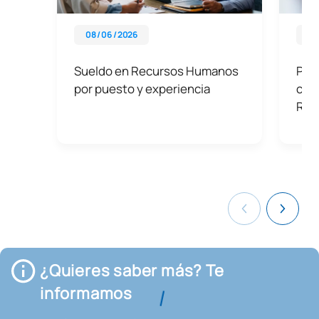
08 / 06 / 2026
18 
Sueldo en Recursos Humanos
Peop
por puesto y experiencia
cómo
RR
¿Quieres saber más? Te
informamos