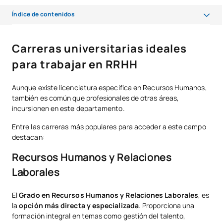
Índice de contenidos
Carreras universitarias ideales para trabajar en RRHH
Carreras universitarias ideales
¿Es mejor estudiar la carrera específica de Recursos Humanos o una
para trabajar en RRHH
general?
¿Es necesario hacer un postgrado después?
Aunque existe licenciatura específica en Recursos Humanos,
también es común que profesionales de otras áreas,
¿Qué FP estudiar para trabajar en Recursos Humanos?
incursionen en este departamento.
Certificaciones más valoradas en RRHH
Entre las carreras más populares para acceder a este campo
destacan:
¿Qué habilidades se necesitan desarrollar?
Recursos Humanos y Relaciones
Conclusión
Laborales
El
Grado en Recursos Humanos y Relaciones Laborales
, es
la
opción más directa y especializada
. Proporciona una
formación integral en temas como gestión del talento,