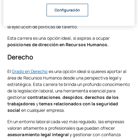
empresarial, incluyendo aspectos como
finanzas,
marketing, operaciones
y
recursos humanos
. Esta base te
Configuración
permitirá comprender el contexto global en el que opera la
gestión de personas, desde la planificación estratégica, hasta
la ejecución de políticas de talento.
Esta carrera es una opción ideal, si aspiras a ocupar
posiciones de dirección en Recursos Humanos.
Derecho
El
Grado en Derecho
es una opción ideal si quieres aportar al
área de Recursos Humanos desde una perspectiva legal y
estratégica. Esta carrera te brinda un profundo conocimiento
de la legislación laboral, una herramienta esencial para
gestionar
contrataciones
,
despidos
,
derechos de los
trabajadores
y
temas relacionados con la seguridad
social
en cualquier empresa.
En un entorno laboral cada vez más regulado, las empresas
valoran altamente a profesionales que puedan ofrecer
asesoramiento legal integral
y gestionar con confianza