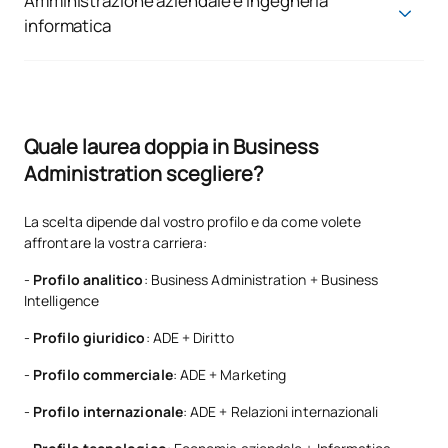
Amministrazione aziendale e Ingegneria
globali.
informatica
Una combinazione chiave nell'ambiente digitale di oggi.
Permette di sviluppare un profilo ibrido tra business e
tecnologia, molto richiesto in settori come la trasformazione
digitale, la consulenza o le startup.
Quale laurea doppia in Business
Administration scegliere?
La scelta dipende dal vostro profilo e da come volete
affrontare la vostra carriera:
-
Profilo analitico
: Business Administration + Business
Intelligence
-
Profilo giuridico
: ADE + Diritto
-
Profilo commerciale
: ADE + Marketing
-
Profilo internazionale
: ADE + Relazioni internazionali