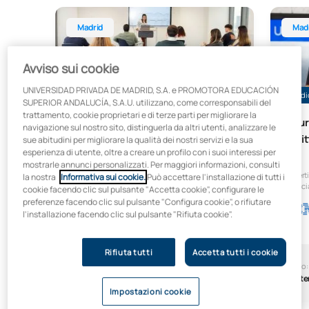
Doppia laurea in Business Analytics + Laurea in E
Doppia 
Madrid
Mad
Avviso sui cookie
UNIVERSIDAD PRIVADA DE MADRID, S.A. e PROMOTORA EDUCACIÓN
Sussidio del 30% fino al 15 agosto
Sussidi
SUPERIOR ANDALUCÍA, S.A.U. utilizzano, come corresponsabili del
trattamento, cookie proprietari e di terze parti per migliorare la
Laurea in Business Analytics +
Laur
navigazione sul nostro sito, distinguerla da altri utenti, analizzare le
Amministrazione e gestione
Diri
sue abitudini per migliorare la qualità dei nostri servizi e la sua
esperienza di utente, oltre a creare un profilo con i suoi interessi per
aziendale
mostrarle annunci personalizzati. Per maggiori informazioni, consulti
+ Cert
la nostra
Informativa sui cookie.
Può accettare l'installazione di tutti i
In collaborazione con:
rilasc
cookie facendo clic sul pulsante "Accetta cookie", configurare le
preferenze facendo clic sul pulsante "Configura cookie", o rifiutare
l'installazione facendo clic sul pulsante "Rifiuta cookie".
Rifiuta tutti
Accetta tutti i cookie
Inizio:
Durata:
Inizio:
Settembre
4,5 anni
Sett
Impostazioni cookie