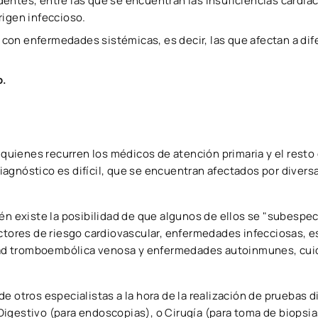
entes, entre las que se encuentran las insuficiencias cardía
rigen infeccioso.
con enfermedades sistémicas, es decir, las que afectan a dif
o.
a quienes recurren los médicos de atención primaria y el resto
agnóstico es difícil, que se encuentran afectados por divers
én existe la posibilidad de que algunos de ellos se "subespec
actores de riesgo cardiovascular, enfermedades infecciosas, 
rmedad tromboembólica venosa y enfermedades autoinmunes, cu
e otros especialistas a la hora de la realización de pruebas d
igestivo (para endoscopias), o Cirugía (para toma de biopsia