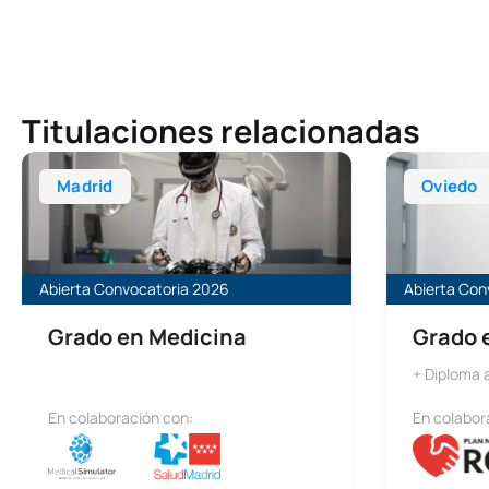
Titulaciones relacionadas
Grado en Medicina
Grado en Med
Madrid
Oviedo
Abierta Convocatoria 2026
Abierta Con
Grado en Medicina
Grado 
+ Diploma
En colaboración con:
En colabor