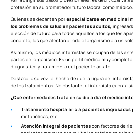
van a dirigir sus pasos profesionales, es decir, cuál va a
profesión en su prometedor futuro laboral como médico
Quienes se decanten por
especializarse en medicina in
los problemas de salud en pacientes adultos,
ingresado
elección de futuro para todos aquellos a los que les apa
concreto, las que afectan a todo el organismo o a un sol
Asimismo, los médicos internistas se ocupan de las enfe
partes del organismo. Es un perfil médico muy completo 
diagnóstico y tratamiento del paciente adulto.
Destaca, a su vez, el hecho de que la figura del internis
de los tratamientos. No obstante, el internista cuenta s
¿Qué enfermedades trata en su día a día el médico int
Tratamiento hospitalario a pacientes ingresados 
metabólicas, etc.
Atención integral de pacientes
con factores de rie