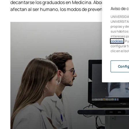
decantarse los graduados en Medicina. Abordamos esta 
Aviso de 
afectan al ser humano, los modos de prevenirlas y las fo
UNIVERSIDA
UNIVERSITAR
propias y de
sus hábitos 
intereses p
cookies.
. P
configurar t
clic en el b
Confi