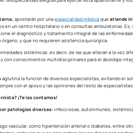
 ser la especialidad elegida para ejercer esta apasionante y vo
.
terna,
apostarán por una
especialidad médica
que
atiende i
s en un centro hospitalario o en consultas ambulatorias. Es, 
sione el diagnóstico y tratamiento integral de las enfermedad
o órgano, y que no requieren asistencia quirúrgica.
rmedades sistémicas, es decir, de las que alteran a la vez di
y con conocimientos multidisciplinares para el abordaje integ
ta aglutina la función de diversos especialistas, evitando el 
iempre con el apoyo y las opiniones del resto de especialistas
ernista? ¡Te las contamos!
por patologías diversas:
infecciosas, autoinmunes, sistémic
sgo vascular, como hipertensión arterial o diabetes, entre otr