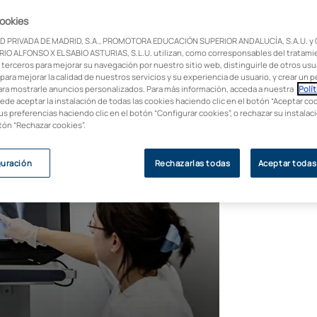
ciencia que estudia las enfermedades que
cookies
rmas de tratamiento para curarlas.
D PRIVADA DE MADRID, S.A., PROMOTORA EDUCACIÓN SUPERIOR ANDALUCÍA, S.A.U. y
IO ALFONSO X EL SABIO ASTURIAS, S.L.U. utilizan, como corresponsables del tratami
 terceros para mejorar su navegación por nuestro sitio web, distinguirle de otros usua
para mejorar la calidad de nuestros servicios y su experiencia de usuario, y crear un pe
ara mostrarle anuncios personalizados. Para más información, acceda a nuestra
Polít
uede aceptar la instalación de todas las cookies haciendo clic en el botón “Aceptar coo
us preferencias haciendo clic en el botón “Configurar cookies”, o rechazar su instala
otón “Rechazar cookies”.
guración
Rechazarlas todas
Aceptar todas