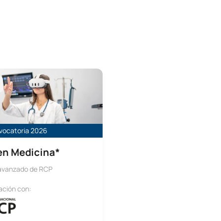
icina Oviedo
vocatoria 2026
en Medicina*
 avanzado de RCP
ación con: