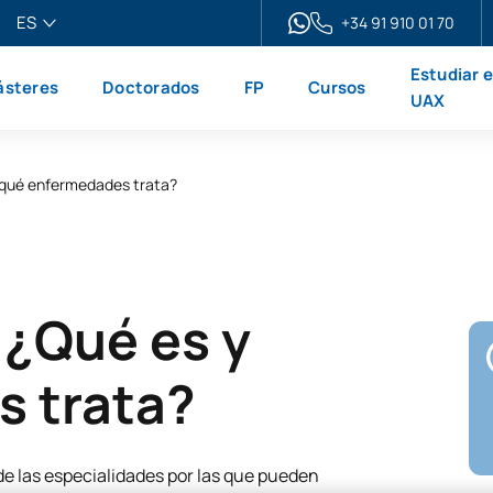
ES
+34 91 910 01 70
pañol
Estudiar 
steres
Doctorados
FP
Cursos
glish
UAX
ançais
liano
y qué enfermedades trata?
 ¿Qué es y
 trata?
de las especialidades por las que pueden