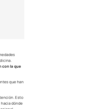
ermedades
dicina.
n con la que
tantes que han
atención. Esto
o hacia dónde