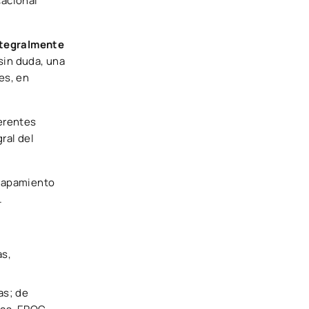
cacional
ntegralmente
sin duda, una
es, en
ferentes
ral del
solapamiento
.
as,
as; de