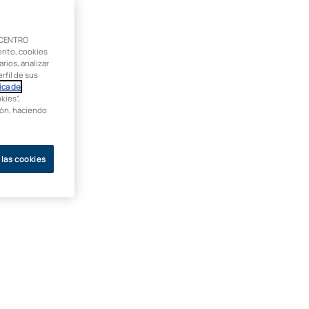
 CENTRO
ento, cookies
rios, analizar
rfil de sus
ica de
kies”,
ción, haciendo
 las cookies