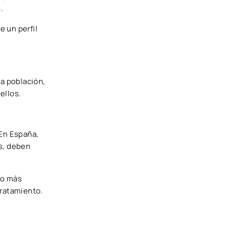
.
e un perfil
la población,
ellos.
 En España,
os, deben
 o más
tratamiento.