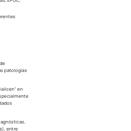
cas, EPOC,
erentes
 de
as patologías
ialicen" en
especialmente
idados
iagnósticas,
s), entre