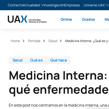
Contacto
Actualidad
Investigación
Empresas
Universo UAX
Blog
The Valley
Es
Online
Grados
Má
Noticias
XTART
En
MIR Asturias
Fr
Ita
Home
Portada
Salud
Medicina Interna: ¿Qué es 
Salud
Qué es
Qué hace
Medicina Interna:
qué enfermedades
En este post nos centramos en la medicina interna, una 