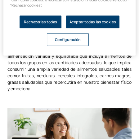
metabolismo y excreción de los nutrientes que contienen los
“Rechazar cookies”.
alimentos. La
nutrición es un proceso involuntario e
inconsciente
en el que el cuerpo digiere los alimentos, extrae
Rechazarlas todas
Aceptar todas las cookies
los nutrientes necesarios y los utiliza para el mantenimiento
de las funciones vitales, crecimiento, producción de energía y
funcionamiento adecuado de nuestro metabolismo.
Configuración
Para lograr una buena nutrición, es esencial seguir una
alimentación variada y equilibrada que incluya alimentos de
todos los grupos en las cantidades adecuadas, lo que implica
consumir una amplia variedad de alimentos saludables tales
como: frutas, verduras, cereales integrales, carnes magras,
grasas saludables que repercutirá en nuestro bienestar físico
y emocional.