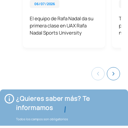
06 / 07 / 2026
03 
El equipo de Rafa Nadal da su
Tipo
primera clase en UAX Rafa
pue
Nadal Sports University
nutr
¿Quieres saber más? Te
informamos
Todos los campos son obligatorios