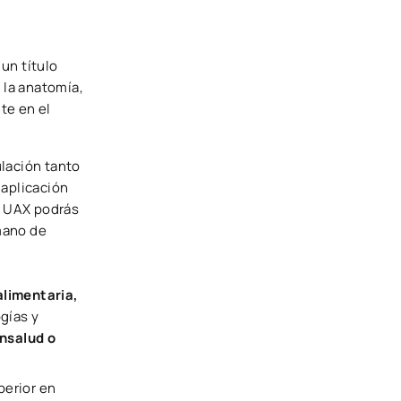
un título
 la anatomía,
te en el
ulación tanto
 aplicación
n UAX podrás
 mano de
 alimentaria,
gías y
nsalud o
perior en