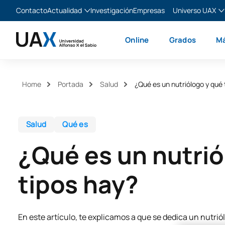
Contacto
Actualidad
Investigación
Empresas
Universo UAX
Blog
The Valley
Es
Online
Grados
Má
Noticias
XTART
En
MIR Asturias
Fr
Ita
Home
Portada
Salud
¿Qué es un nutriólogo y qué 
Salud
Qué es
¿Qué es un nutrió
tipos hay?
En este artículo, te explicamos a que se dedica un nutriól