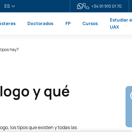
ES
+34 91 910 01 70
pañol
Estudiar 
steres
Doctorados
FP
Cursos
glish
UAX
ançais
liano
tipos hay?
logo y qué
ogo, los tipos que existen y todas las