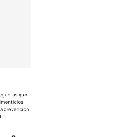
preguntas
qué
limenticios
la prevención
d.