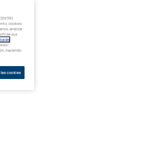
 CENTRO
ento, cookies
rios, analizar
rfil de sus
ica de
kies”,
ción, haciendo
 las cookies