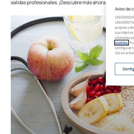
salidas profesionales. ¡Descubre más ahora!
Aviso de 
UNIVERSIDA
UNIVERSITAR
propias y de
sus hábitos 
intereses p
cookies.
. P
configurar t
clic en el b
Confi