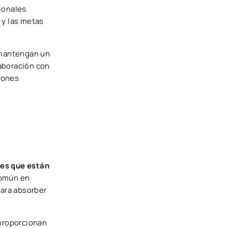
ionales
 y las metas
 mantengan un
laboración con
siones
es que están
común en
para absorber
 proporcionan