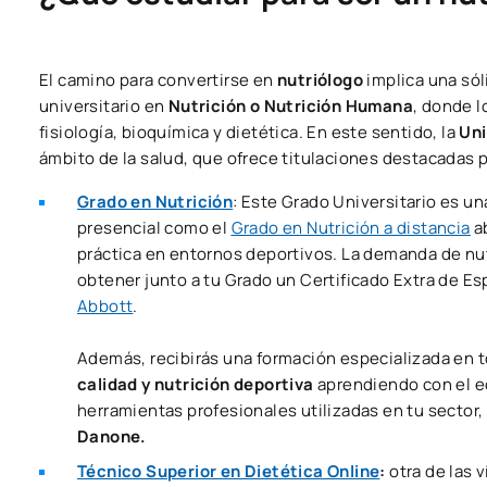
El camino para convertirse en
nutriólogo
implica una sól
universitario en
Nutrición o Nutrición Humana
, donde 
fisiología, bioquímica y dietética. En este sentido, la
Uni
ámbito de la salud, que ofrece titulaciones destacadas pa
Grado en Nutrición
: Este Grado Universitario es una
presencial como el
Grado en Nutrición a distancia
ab
práctica en entornos deportivos. La demanda de nut
obtener junto a tu Grado un Certificado Extra de Es
Abbott
.
Además, recibirás una formación especializada en 
calidad y nutrición deportiva
aprendiendo con el e
herramientas profesionales utilizadas en tu sector
Danone.
Técnico Superior en Dietética Online
:
otra de las 