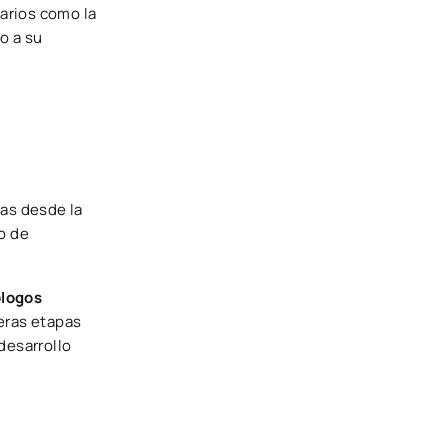
darios como la
o a su
as desde la
o de
ólogos
eras etapas
desarrollo