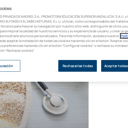
cookies
D PRIVADA DE MADRID, S.A., PROMOTORA EDUCACIÓN SUPERIOR ANDALUCÍA, S.A.U. y
IO ALFONSO X EL SABIO ASTURIAS, S.L.U. utilizan, como corresponsables del tratami
 terceros para mejorar su navegación por nuestro sitio web, distinguirle de otros usua
para mejorar la calidad de nuestros servicios y su experiencia de usuario, y crear un pe
ara mostrarle anuncios personalizados. Para más información, acceda a nuestra
Polít
uede aceptar la instalación de todas las cookies haciendo clic en el botón “Aceptar coo
us preferencias haciendo clic en el botón “Configurar cookies”, o rechazar su instala
otón “Rechazar cookies”.
guración
Rechazarlas todas
Aceptar todas