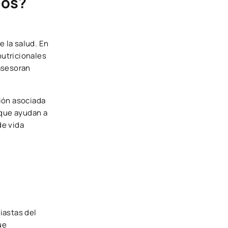
gos?
e la salud. En
nutricionales
asesoran
ión asociada
 que ayudan a
de vida
iastas del
ue