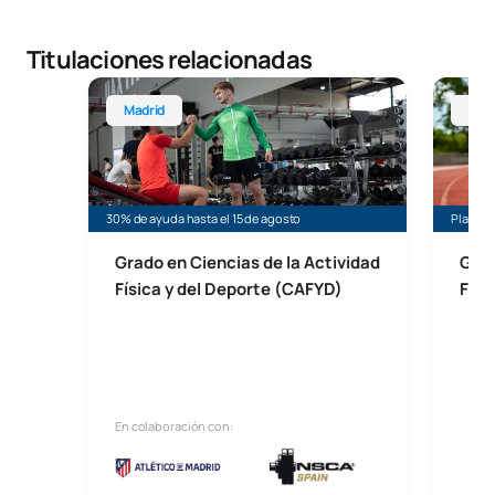
Titulaciones relacionadas
Grado en Ciencias de la Actividad Física y del Depo
Grado 
Madrid
Mál
30% de ayuda hasta el 15 de agosto
Plazas 
Grado en Ciencias de la Actividad
Grad
Física y del Deporte (CAFYD)
Físi
En colaboración con: