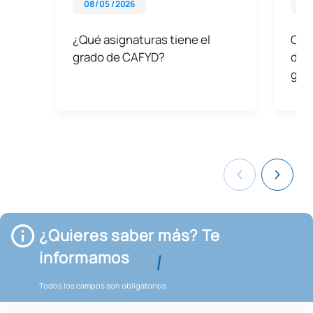
08 / 05 / 2026
03 
¿Qué asignaturas tiene el
Carr
grado de CAFYD?
depo
gus
¿Quieres saber más? Te
informamos
Todos los campos son obligatorios