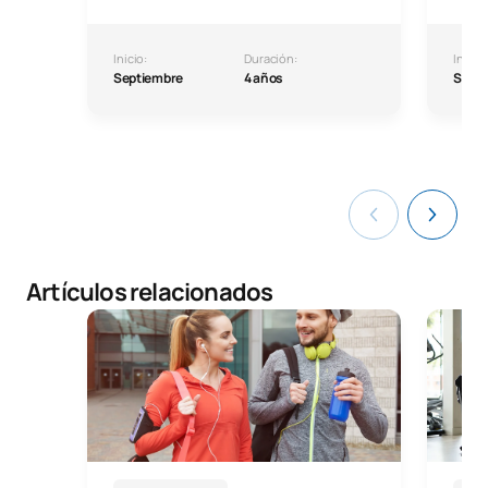
Inicio:
Duración:
Inicio:
Septiembre
4 años
Septi
Artículos relacionados