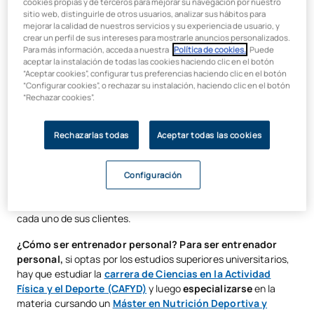
cookies propias y de terceros para mejorar su navegación por nuestro
y establecer las rutinas de entrenamientos que son más
sitio web, distinguirle de otros usuarios, analizar sus hábitos para
adecuadas para cada tipo de personas? Si compartes alguna
mejorar la calidad de nuestros servicios y su experiencia de usuario, y
de estas aspiraciones en la vida, denota tu
especial
crear un perfil de sus intereses para mostrarle anuncios personalizados.
vocación por ser entrenador personal
.
Para más información, acceda a nuestra
Política de cookies.
. Puede
aceptar la instalación de todas las cookies haciendo clic en el botón
En este post,
nos centramos en los requisitos para ser
“Aceptar cookies”, configurar tus preferencias haciendo clic en el botón
“Configurar cookies”, o rechazar su instalación, haciendo clic en el botón
entrenador personal y en qué hay que estudiar para
“Rechazar cookies”.
lograrlo
. Ejerciendo esta profesión lograrás ayudar a cada
cliente a
mejorar
su
estado de salud
practicando ejercicios
acordes a sus objetivos, complexión y estado físico.
Rechazarlas todas
Aceptar todas las cookies
Y es que un entrenador personal es un perfil profesional del
fitness
, cualificado en actividad física, que prescribe
Configuración
ejercicios, motiva y fija metas de forma individualizada,
teniendo en cuenta las condiciones físicas y los objetivos de
cada uno de sus clientes.
¿Cómo ser entrenador personal? Para ser entrenador
personal,
si optas por los estudios superiores universitarios,
hay que estudiar la
carrera de Ciencias en la Actividad
Física y el Deporte (CAFYD)
y luego
especializarse
en la
materia cursando un
Máster en Nutrición Deportiva y