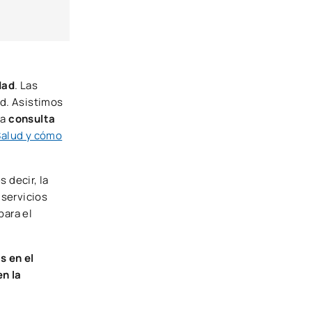
dad
. Las
ad. Asistimos
la
consulta
Salud y cómo
es decir, la
 servicios
para el
s en el
en la