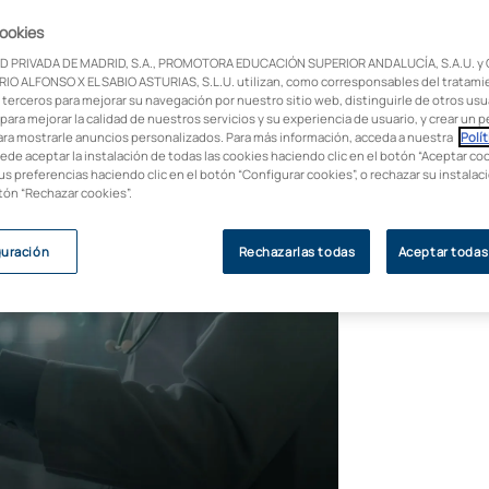
cookies
xtendido de los smartphones en la
D PRIVADA DE MADRID, S.A., PROMOTORA EDUCACIÓN SUPERIOR ANDALUCÍA, S.A.U. y
ficios. ¡Sigue leyendo!
IO ALFONSO X EL SABIO ASTURIAS, S.L.U. utilizan, como corresponsables del tratami
 terceros para mejorar su navegación por nuestro sitio web, distinguirle de otros usua
para mejorar la calidad de nuestros servicios y su experiencia de usuario, y crear un pe
ara mostrarle anuncios personalizados. Para más información, acceda a nuestra
Polít
uede aceptar la instalación de todas las cookies haciendo clic en el botón “Aceptar coo
us preferencias haciendo clic en el botón “Configurar cookies”, o rechazar su instala
otón “Rechazar cookies”.
guración
Rechazarlas todas
Aceptar todas