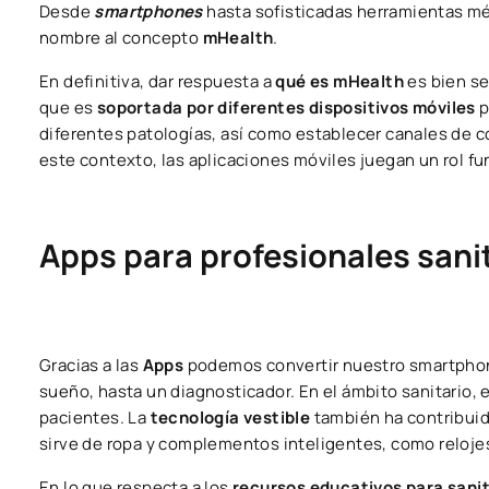
Desde
smartphones
hasta sofisticadas herramientas mé
nombre al concepto
mHealth
.
En definitiva, dar respuesta a
qué es mHealth
es bien se
que es
soportada por diferentes dispositivos móviles
p
diferentes patologías, así como establecer canales de 
este contexto, las aplicaciones móviles juegan un rol f
Apps para profesionales sani
Gracias a las
Apps
podemos convertir nuestro smartphon
sueño, hasta un diagnosticador. En el ámbito sanitario
pacientes. La
tecnología vestible
también ha contribuido
sirve de ropa y complementos inteligentes, como relojes
En lo que respecta a los
recursos educativos para sanit