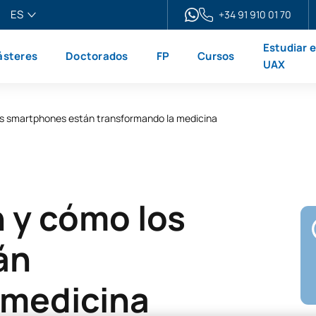
ES
+34 91 910 01 70
pañol
Estudiar 
steres
Doctorados
FP
Cursos
glish
UAX
ançais
liano
os smartphones están transformando la medicina
 y cómo los
án
 medicina