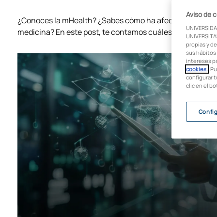
Aviso de 
¿Conoces la mHealth? ¿Sabes cómo ha afectado el uso e
UNIVERSIDA
medicina? En este post, te contamos cuáles son sus bene
UNIVERSITAR
propias y de
sus hábitos 
intereses p
cookies.
. P
configurar t
clic en el b
Confi