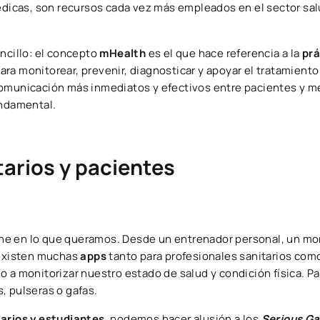
dicas, son recursos cada vez más empleados en el sector sal
ncillo: el concepto
mHealth
es el que hace referencia a la
prá
ara monitorear, prevenir, diagnosticar y apoyar el tratamiento
comunicación más inmediatos y efectivos entre pacientes y m
undamental.
tarios y pacientes
e en lo que queramos. Desde un entrenador personal, un mo
, existen muchas
apps
tanto para profesionales sanitarios com
 a monitorizar nuestro estado de salud y condición física. Par
, pulseras o gafas.
arios y estudiantes
, podemos hacer alusión a los
Serious G