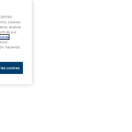
 CENTRO
ento, cookies
rios, analizar
rfil de sus
ica de
kies”,
ción, haciendo
 las cookies