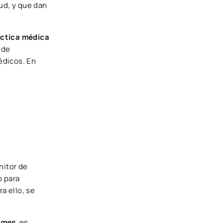
ud, y que dan
ctica médica
 de
édicos. En
nitor de
o para
a ello, se
ames
, es