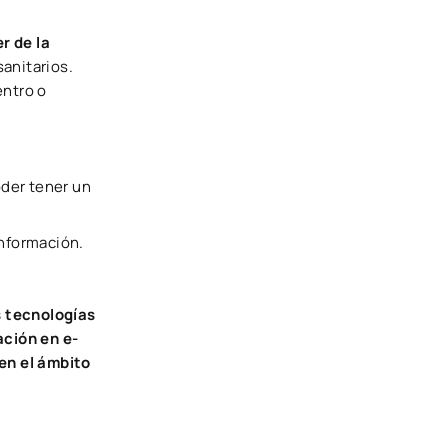
r de la
sanitarios.
entro o
oder tener un
información.
s tecnologías
ación en e-
en el ámbito