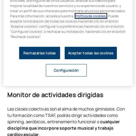
sitio web, distinguirle de otros usuarios, analizar sus hábitos para
personal. En este rol, diseñarás
programas de ejercicios
mejorar la calidad de nuestros servicios y su experiencia de usuario, y
crear un perfil de sus intereses para mostrarle anuncios personalizados.
individualizados
, motivarás a tus clientes y les ayudarás a
Para más información, acceda a nuestra
Política de cookies.
. Puede
alcanzar sus objetivos de forma segura y eficaz. Puedes
aceptar la instalación de todas las cookies haciendo clic en el botón
trabajar tanto en gimnasios como de forma independiente, lo
“Aceptar cookies”, configurar tus preferencias haciendo clic en el botón
que te ofrece gran flexibilidad.
“Configurar cookies”, o rechazar su instalación, haciendo clic en el botón
“Rechazar cookies”.
Técnico de sala de fitness
Rechazarlas todas
Aceptar todas las cookies
Los centros deportivos necesitan profesionales cualificados
que supervisen las salas de musculación y máquinas. Como
técnico de sala, tu trabajo consistirá en
asesorar a los
Configuración
usuarios
,
resolver dudas
sobre ejercicios y
garantizar el
uso correcto del equipamiento
.
Monitor de actividades dirigidas
Las clases colectivas son el alma de muchos gimnasios. Con
tu formación como TSAF, podrás dirigir actividades como
spinning, aeróbicos, entrenamiento funcional o
cualquier
disciplina que incorpore soporte musical y trabajo
cardiovascular
.