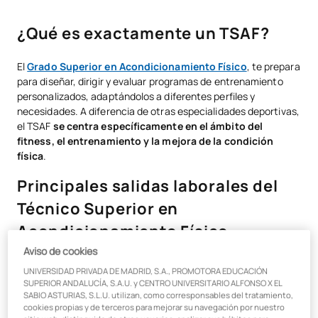
¿Qué es exactamente un TSAF?
¿Qué es exactamente un TSAF?
Principales salidas laborales del Técnico Superior en
Acondicionamiento Físico
El
Grado Superior en Acondicionamiento Físico
, te prepara
para diseñar, dirigir y evaluar programas de entrenamiento
Consejos para mejorar tu empleabilidad
personalizados, adaptándolos a diferentes perfiles y
necesidades. A diferencia de otras especialidades deportivas,
¿Cuál es el salario de un TSAF?
el TSAF
se centra específicamente en el ámbito del
fitness, el entrenamiento y la mejora de la condición
¿Qué hacer después del TSAF?
física
.
El futuro del sector del acondicionamiento físico
Principales salidas laborales del
¿Por qué elegir UAX FP para tu formación?
Técnico Superior en
Acondicionamiento Físico
Aviso de cookies
Entrenador personal
UNIVERSIDAD PRIVADA DE MADRID, S.A., PROMOTORA EDUCACIÓN
SUPERIOR ANDALUCÍA, S.A.U. y CENTRO UNIVERSITARIO ALFONSO X EL
SABIO ASTURIAS, S.L.U. utilizan, como corresponsables del tratamiento,
Una de las opciones más populares para un
Técnico Superior
cookies propias y de terceros para mejorar su navegación por nuestro
en Acondicionamiento Físico
es trabajar como entrenador