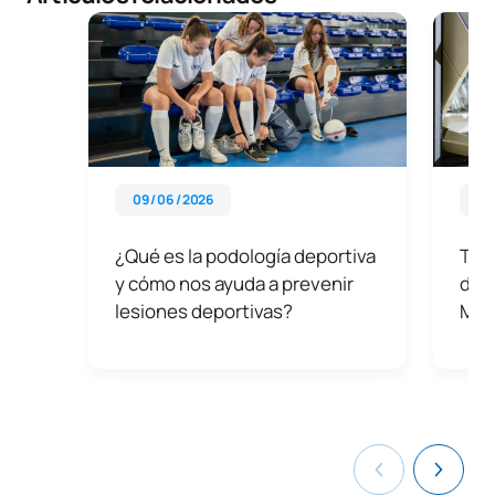
09 / 06 / 2026
01 
¿Qué es la podología deportiva
Tod
y cómo nos ayuda a prevenir
de 
lesiones deportivas?
Mad