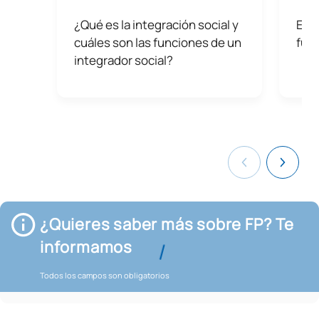
¿Qué es la integración social y
Educ
cuáles son las funciones de un
fut
integrador social?
¿Quieres saber más sobre FP? Te
informamos
Todos los campos son obligatorios