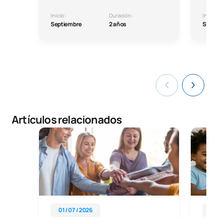
Inicio:
Duración:
Inicio:
Septiembre
2 años
Septi
Artículos relacionados
01 / 07 / 2026
08 