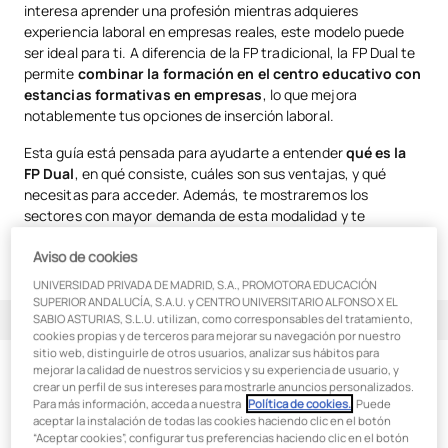
interesa aprender una profesión mientras adquieres
experiencia laboral en empresas reales, este modelo puede
ser ideal para ti. A diferencia de la FP tradicional, la FP Dual te
permite
combinar la formación en el centro educativo con
estancias formativas en empresas
, lo que mejora
notablemente tus opciones de inserción laboral.
Esta guía está pensada para ayudarte a entender
qué es la
FP Dual
, en qué consiste, cuáles son sus ventajas, y qué
necesitas para acceder. Además, te mostraremos los
sectores con mayor demanda de esta modalidad y te
orientaremos para que puedas valorar si esta opción
Aviso de cookies
formativa encaja contigo.
UNIVERSIDAD PRIVADA DE MADRID, S.A., PROMOTORA EDUCACIÓN
SUPERIOR ANDALUCÍA, S.A.U. y CENTRO UNIVERSITARIO ALFONSO X EL
Índice de contenidos
SABIO ASTURIAS, S.L.U. utilizan, como corresponsables del tratamiento,
cookies propias y de terceros para mejorar su navegación por nuestro
sitio web, distinguirle de otros usuarios, analizar sus hábitos para
¿Qué significa FP Dual?
mejorar la calidad de nuestros servicios y su experiencia de usuario, y
¿Qué significa FP Dual?
crear un perfil de sus intereses para mostrarle anuncios personalizados.
Para más información, acceda a nuestra
Política de cookies.
. Puede
Diferencias entre la FP tradicional y la formación dual
aceptar la instalación de todas las cookies haciendo clic en el botón
Cuando hablamos de FP Dual, nos referimos a una modalidad
“Aceptar cookies”, configurar tus preferencias haciendo clic en el botón
¿En qué consiste la FP Dual?