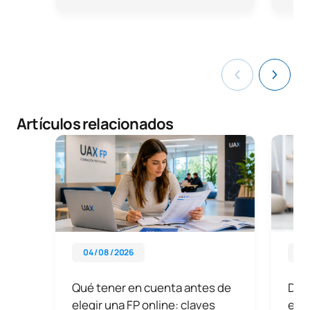
Artículos relacionados
04 / 08 / 2026
13 
Qué tener en cuenta antes de
Dón
elegir una FP online: claves
educ