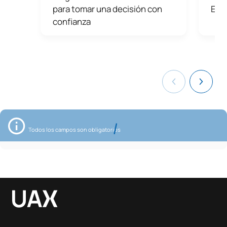
para tomar una decisión con
Educ
confianza
Todos los campos son obligatorios