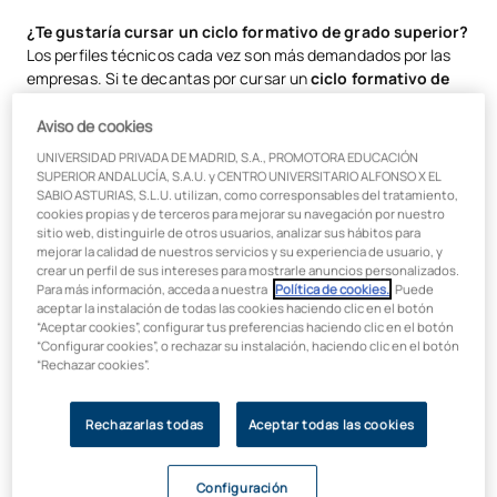
Requisitos de acceso a FP Grado Superior en Madrid
¿Te gustaría cursar un ciclo formativo de grado superior?
Los perfiles técnicos cada vez son más demandados por las
Listado todos los Ciclos de Grado Superior en Madrid
empresas. Si te decantas por cursar un
ciclo formativo de
Grado superior de salud y deporte en Madrid
FP
para ser
Técnico Superior
, accederás a grandes
oportunidades laborales en cualquier sector de actividad.
Aviso de cookies
Grado superior de tecnología e ingeniería en Madrid
¿Apuestas por ello?
UNIVERSIDAD PRIVADA DE MADRID, S.A., PROMOTORA EDUCACIÓN
SUPERIOR ANDALUCÍA, S.A.U. y CENTRO UNIVERSITARIO ALFONSO X EL
Grado superior de empresa y derecho en Madrid
Si te estás planteando
estudiar Formación Profesional
,
SABIO ASTURIAS, S.L.U. utilizan, como corresponsables del tratamiento,
ante todo hay que conocer los requisitos que se han de
cookies propias y de terceros para mejorar su navegación por nuestro
Grado superior de educación en Madrid
sitio web, distinguirle de otros usuarios, analizar sus hábitos para
cumplir
para estudiar un ciclo formativo de grado
mejorar la calidad de nuestros servicios y su experiencia de usuario, y
superior (CFGS)
, con el que conseguir un
título de Técnico
crear un perfil de sus intereses para mostrarle anuncios personalizados.
Superior 100% oficial
. ¡Te los contamos!
Para más información, acceda a nuestra
Política de cookies.
. Puede
aceptar la instalación de todas las cookies haciendo clic en el botón
Requisitos de acceso a FP Grado
“Aceptar cookies”, configurar tus preferencias haciendo clic en el botón
“Configurar cookies”, o rechazar su instalación, haciendo clic en el botón
Superior en Madrid
“Rechazar cookies”.
Estos son los requisitos mínimos de acceso a
ciclos
Rechazarlas todas
Aceptar todas las cookies
formativos de grado superior
:
Disponer del Título de Bachiller o de un certificado
Configuración